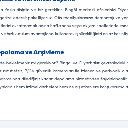
 fazla disiplin ve hız gerektirir. Bingöl merkezli ofislerinizi Diy
egorize ederek paketliyoruz. Ofis mobilyalarınızın demontajı ve yeni
aaliyetlerini aksatmamak adına hafta sonu veya akşam saatlerinde e
 ve hızlı kurulum avantajlarını kullanarak iş sürekliliğinizi en az kesi
epolama ve Arşivleme
rde bekletmeniz mi gerekiyor? Bingöl ve Diyarbakır çevresindeki mo
z rutubetsiz, 7/24 güvenlik kameraları ile izlenen ve periyodik ola
sonrasında dilediğiniz kadar depolama hizmetinden faydalanabilirs
eşyalarınız hem fiziksel darbelere hem de dış etkenlere karşı koruma al