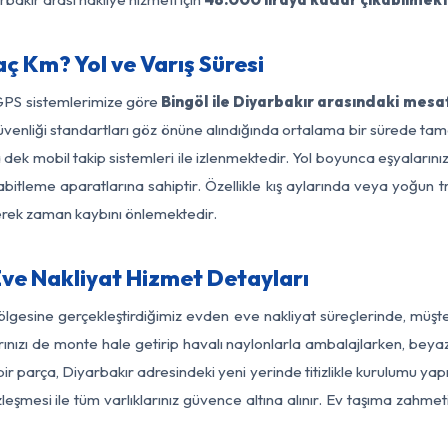
aç Km? Yol ve Varış Süresi
 GPS sistemlerimize göre
Bingöl ile Diyarbakır arasındaki mesa
ol güvenliği standartları göz önüne alındığında ortalama bir sürede
 dek mobil takip sistemleri ile izlenmektedir. Yol boyunca eşyalarınız
abitleme aparatlarına sahiptir. Özellikle kış aylarında veya yoğun t
derek zaman kaybını önlemektedir.
Eve Nakliyat Hizmet Detayları
bölgesine gerçekleştirdiğimiz evden eve nakliyat süreçlerinde, müş
ızı de monte hale getirip havalı naylonlarla ambalajlarken, beyaz eşy
ir parça, Diyarbakır adresindeki yeni yerinde titizlikle kurulumu yapı
zleşmesi ile tüm varlıklarınız güvence altına alınır. Ev taşıma zahmet