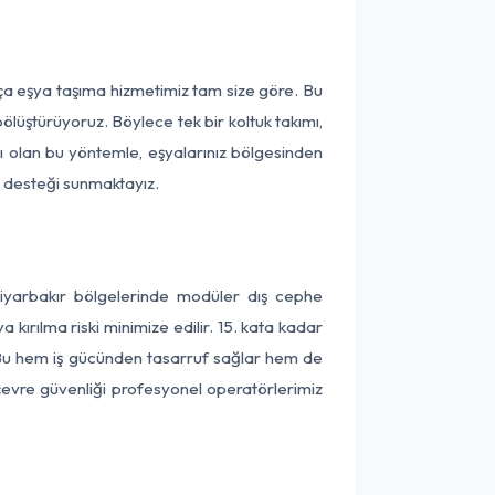
rça eşya taşıma hizmetimiz tam size göre. Bu
ölüştürüyoruz. Böylece tek bir koltuk takımı,
lı olan bu yöntemle, eşyalarınız bölgesinden
ta desteği sunmaktayız.
Diyarbakır bölgelerinde modüler dış cephe
kırılma riski minimize edilir. 15. kata kadar
 Bu hem iş gücünden tasarruf sağlar hem de
 çevre güvenliği profesyonel operatörlerimiz