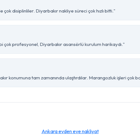
ok disiplinliler. Diyarbakır nakliye süreci çok hızlı bitti."
ibi çok profesyonel, Diyarbakır asansörlü kurulum harikaydı."
akır konumuna tam zamanında ulaştırdılar. Marangozluk işleri çok baş
Ankara evden eve nakliyat