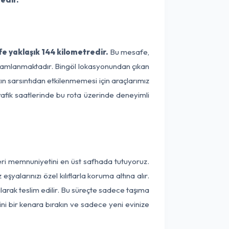
fe yaklaşık 144 kilometredir.
Bu mesafe,
 tamamlanmaktadır. Bingöl lokasyonundan çıkan
ın sarsıntıdan etkilenmemesi için araçlarımız
rafik saatlerinde bu rota üzerinde deneyimli
teri memnuniyetini en üst safhada tutuyoruz.
alarınızı özel kılıflarla koruma altına alır.
larak teslim edilir. Bu süreçte sadece taşıma
ini bir kenara bırakın ve sadece yeni evinize