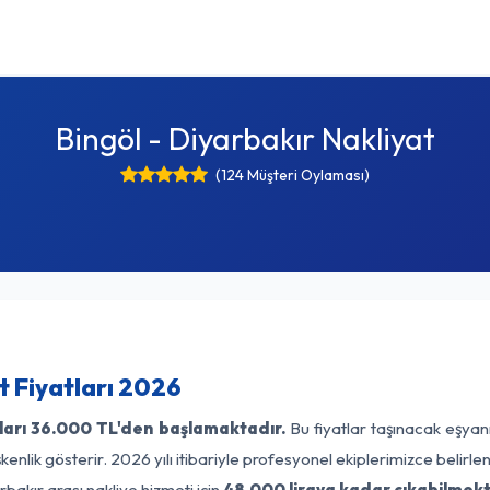
Bingöl - Diyarbakır Nakliyat
(124 Müşteri Oylaması)
t Fiyatları 2026
ları
36.000 TL'den başlamaktadır.
Bu fiyatlar taşınacak eşyan
enlik gösterir. 2026 yılı itibariyle profesyonel ekiplerimizce belirl
rbakır arası nakliye hizmeti için
48.000 liraya kadar çıkabilmekt