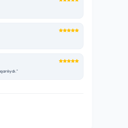
arılıydı."