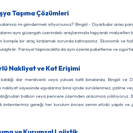
Eşya Taşıma Çözümleri
şyalarınızı mı göndermek istiyorsunuz? Bingöl - Diyarbakır arası pa
larını aynı güzergah üzerindeki araçlarımızla taşıyarak maliyetleri b
için komple bir araç kiralamak zorunda kalmazsınız. Ekonomik ve hız
 ulaştırılır. Parsiyel taşımacılıkta da aynı özenle paketleme ve sigor
lü Nakliyat ve Kat Erişimi
 kaldığı dar merdivenli veya yüksek katlı binalarda, Bingöl ve 
nakliyat sayesinde eşyalarınız bina içinde sürüklenmez, çizilme veya 
nızı doğrudan balkon veya pencere üzerinden aracımıza yüklüyoruz.
nlik önlemlerimiz gereği, her kurulum öncesi zemin etüdü yapılır ve
şıma ve Kurumsal Lojistik