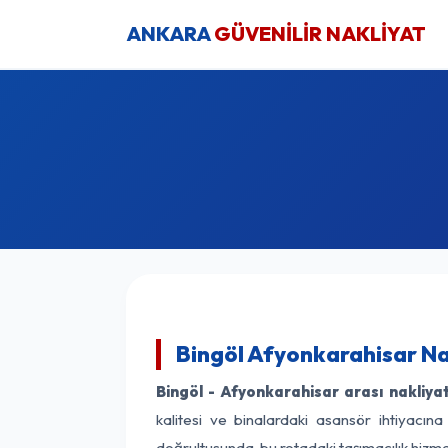
ANKARA
GÜVENİLİR NAKLİYAT
Bingöl Afyonkarahisar Na
Bingöl - Afyonkarahisar arası nakliyat 
kalitesi ve binalardaki asansör ihtiyacına
doğrultusunda, bu rotadaki taşımacılık hizme