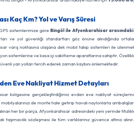
sı Kaç Km? Yol ve Varış Süresi
 GPS sistemlerimize göre
Bingöl ile Afyonkarahisar arasındaki
nırları ve yol güvenliği standartları göz önüne alındığında ort
r varış noktasına ulaşana dek mobil takip sistemleri ile izlenmek
yon sistemlerine ve kasa içi sabitleme aparatlarına sahiptir. Özellikl
üvenli yan yolları tercih ederek zaman kaybını önlemektedir.
den Eve Nakliyat Hizmet Detayları
hisar bölgesine gerçekleştirdiğimiz evden eve nakliyat süreçler
obilyalarınızı de monte hale getirip havalı naylonlarla ambalajlark
alınan her bir parça, Afyonkarahisar adresindeki yeni yerinde titizlikl
 taşımacılık sözleşmesi ile tüm varlıklarınız güvence altına alını