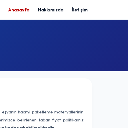
Anasayfa
Hakkımızda
İletişim
k eşyanın hacmi, paketleme materyallerinin
erimizce belirlenen taban fiyat politikamız
ya kadar çıkabilmektedir.