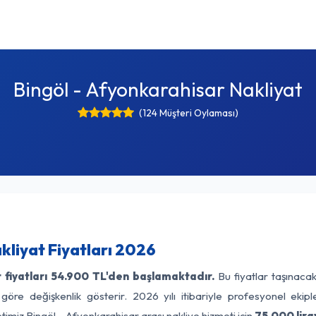
Bingöl - Afyonkarahisar Nakliyat
(124 Müşteri Oylaması)
kliyat Fiyatları 2026
fiyatları
54.900 TL'den başlamaktadır.
Bu fiyatlar taşınaca
 göre değişkenlik gösterir. 2026 yılı itibariyle profesyonel ekipl
timiz Bingöl - Afyonkarahisar arası nakliye hizmeti için
75.000 lira