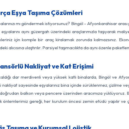
arça Eşya Taşıma Çözümleri
şyalarınızı mı göndermek istiyorsunuz? Bingöl - Afyonkarahisar arası
eşyalarını aynı güzergah üzerindeki araçlarımızla taşıyarak maliye
kleriniz için komple bir araç kiralamak zorunda kalmazsınız. Ekon
ki alıcısına ulaştırılır. Parsiyel taşımacılıkta da aynı özenle paket
nsörlü Nakliyat ve Kat Erişimi
kaldığı dar merdivenli veya yüksek katlı binalarda, Bingöl ve Afy
nakliyat sayesinde eşyalarınız bina içinde sürüklenmez, çizilme veya 
nızı doğrudan balkon veya pencere üzerinden aracımıza yüklüyoruz.
nlik önlemlerimiz gereği, her kurulum öncesi zemin etüdü yapılır ve
is Taşıma ve Kurumsal Lojistik