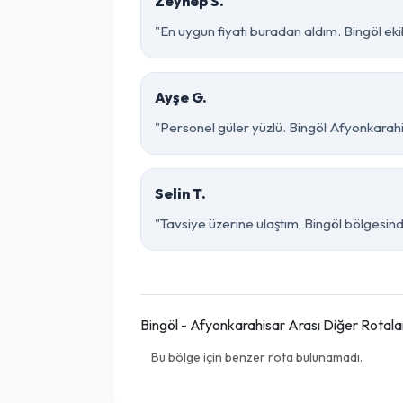
Zeynep S.
"En uygun fiyatı buradan aldım. Bingöl ek
Ayşe G.
"Personel güler yüzlü. Bingöl Afyonkarahis
Selin T.
"Tavsiye üzerine ulaştım, Bingöl bölgesinde 
Bingöl - Afyonkarahisar Arası Diğer Rotala
Bu bölge için benzer rota bulunamadı.