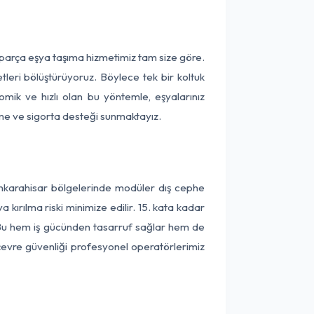
 parça eşya taşıma hizmetimiz tam size göre.
tleri bölüştürüyoruz. Böylece tek bir koltuk
omik ve hızlı olan bu yöntemle, eşyalarınız
leme ve sigorta desteği sunmaktayız.
onkarahisar bölgelerinde modüler dış cephe
kırılma riski minimize edilir. 15. kata kadar
 Bu hem iş gücünden tasarruf sağlar hem de
 çevre güvenliği profesyonel operatörlerimiz