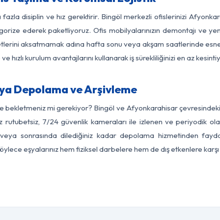
fazla disiplin ve hız gerektirir. Bingöl merkezli ofislerinizi Afyonk
egorize ederek paketliyoruz. Ofis mobilyalarınızın demontajı ve yeni
aaliyetlerini aksatmamak adına hafta sonu veya akşam saatlerinde e
 ve hızlı kurulum avantajlarını kullanarak iş sürekliliğinizi en az kesi
şya Depolama ve Arşivleme
de bekletmeniz mi gerekiyor? Bingöl ve Afyonkarahisar çevresindeki m
z rutubetsiz, 7/24 güvenlik kameraları ile izlenen ve periyodik ola
veya sonrasında dilediğiniz kadar depolama hizmetinden faydala
 Böylece eşyalarınız hem fiziksel darbelere hem de dış etkenlere karşı