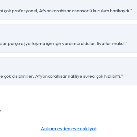
ibi çok profesyonel, Afyonkarahisar asansörlü kurulum harikaydı."
ar parça eşya taşıma işim için yardımcı oldular, fiyatlar makul."
çok disiplinliler. Afyonkarahisar nakliye süreci çok hızlı bitti."
r
Ankara evden eve nakliyat