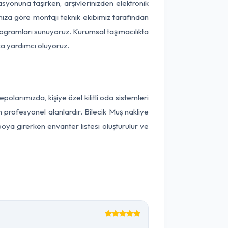
kasyonuna taşırken, arşivlerinizden elektronik
nıza göre montajı teknik ekibimiz tarafından
programları sunuyoruz. Kurumsal taşımacılıkta
ıza yardımcı oluyoruz.
larımızda, kişiye özel kilitli oda sistemleri
n profesyonel alanlardır. Bilecik Muş nakliye
oya girerken envanter listesi oluşturulur ve