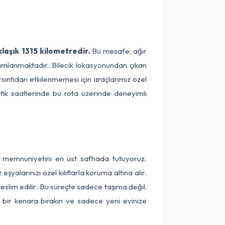
laşık 1315 kilometredir.
Bu mesafe, ağır
amamlanmaktadır. Bilecik lokasyonundan çıkan
rsıntıdan etkilenmemesi için araçlarımız özel
afik saatlerinde bu rota üzerinde deneyimli
ri memnuniyetini en üst safhada tutuyoruz.
alarınızı özel kılıflarla koruma altına alır.
teslim edilir. Bu süreçte sadece taşıma değil,
ni bir kenara bırakın ve sadece yeni evinize