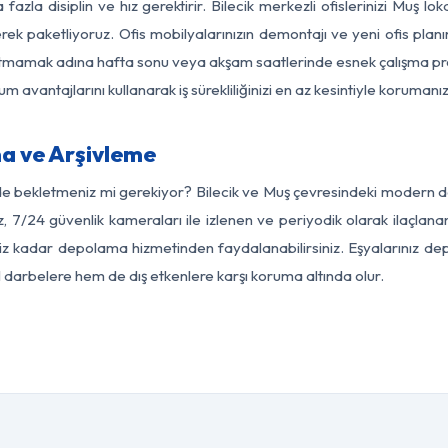
fazla disiplin ve hız gerektirir. Bilecik merkezli ofislerinizi Muş lo
rek paketliyoruz. Ofis mobilyalarınızın demontajı ve yeni ofis planı
i aksatmamak adına hafta sonu veya akşam saatlerinde esnek çalışma 
lum avantajlarını kullanarak iş sürekliliğinizi en az kesintiyle koruman
a ve Arşivleme
e bekletmeniz mi gerekiyor? Bilecik ve Muş çevresindeki modern depo
, 7/24 güvenlik kameraları ile izlenen ve periyodik olarak ilaçlana
z kadar depolama hizmetinden faydalanabilirsiniz. Eşyalarınız dep
el darbelere hem de dış etkenlere karşı koruma altında olur.