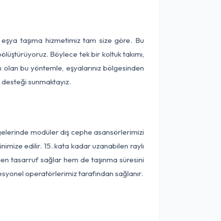
a eşya taşıma hizmetimiz tam size göre. Bu
ölüştürüyoruz. Böylece tek bir koltuk takımı,
lı olan bu yöntemle, eşyalarınız bölgesinden
ta desteği sunmaktayız.
lgelerinde modüler dış cephe asansörlerimizi
imize edilir. 15. kata kadar uzanabilen raylı
en tasarruf sağlar hem de taşınma süresini
fesyonel operatörlerimiz tarafından sağlanır.