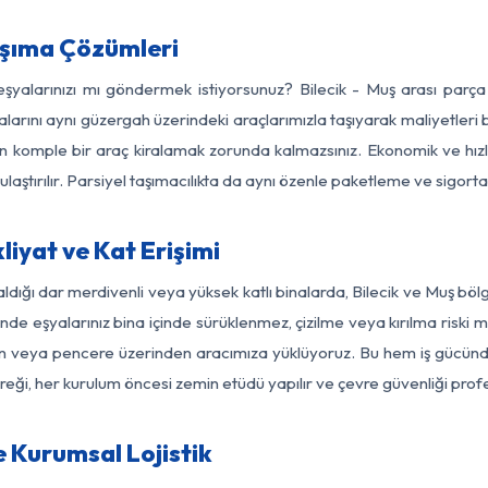
aşıma Çözümleri
 eşyalarınızı mı göndermek istiyorsunuz? Bilecik - Muş arası parç
larını aynı güzergah üzerindeki araçlarımızla taşıyarak maliyetleri b
için komple bir araç kiralamak zorunda kalmazsınız. Ekonomik ve hız
 ulaştırılır. Parsiyel taşımacılıkta da aynı özenle paketleme ve sigor
liyat ve Kat Erişimi
ldığı dar merdivenli veya yüksek katlı binalarda, Bilecik ve Muş bö
de eşyalarınız bina içinde sürüklenmez, çizilme veya kırılma riski min
kon veya pencere üzerinden aracımıza yüklüyoruz. Bu hem iş gücünd
gereği, her kurulum öncesi zemin etüdü yapılır ve çevre güvenliği pro
e Kurumsal Lojistik