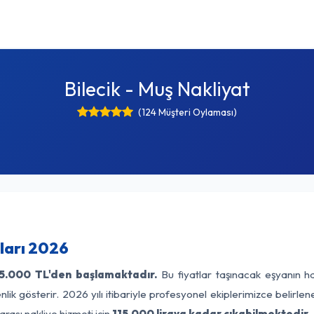
Bilecik - Muş Nakliyat
(124 Müşteri Oylaması)
tları 2026
5.000 TL'den başlamaktadır.
Bu fiyatlar taşınacak eşyanın ha
lik gösterir. 2026 yılı itibariyle profesyonel ekiplerimizce belirle
arası nakliye hizmeti için
115.000 liraya kadar çıkabilmektedir.