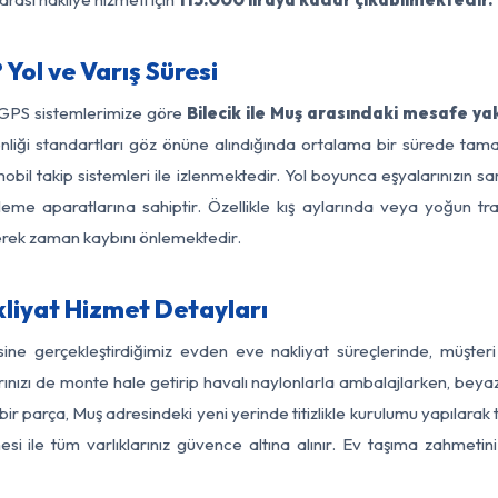
Yol ve Varış Süresi
 GPS sistemlerimize göre
Bilecik ile Muş arasındaki mesafe yak
üvenliği standartları göz önüne alındığında ortalama bir sürede t
bil takip sistemleri ile izlenmektedir. Yol boyunca eşyalarınızın sa
leme aparatlarına sahiptir. Özellikle kış aylarında veya yoğun tr
derek zaman kaybını önlemektedir.
kliyat Hizmet Detayları
esine gerçekleştirdiğimiz evden eve nakliyat süreçlerinde, müşte
ızı de monte hale getirip havalı naylonlarla ambalajlarken, beyaz eşy
ir parça, Muş adresindeki yeni yerinde titizlikle kurulumu yapılarak 
si ile tüm varlıklarınız güvence altına alınır. Ev taşıma zahmeti