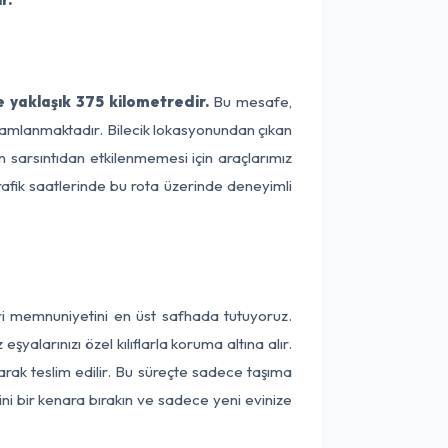
e yaklaşık 375 kilometredir.
Bu mesafe,
tamamlanmaktadır. Bilecik lokasyonundan çıkan
n sarsıntıdan etkilenmemesi için araçlarımız
rafik saatlerinde bu rota üzerinde deneyimli
eri memnuniyetini en üst safhada tutuyoruz.
alarınızı özel kılıflarla koruma altına alır.
larak teslim edilir. Bu süreçte sadece taşıma
ini bir kenara bırakın ve sadece yeni evinize