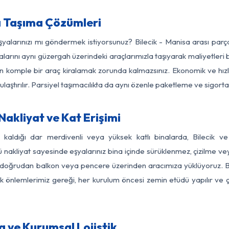
a Taşıma Çözümleri
eşyalarınızı mı göndermek istiyorsunuz? Bilecik - Manisa arası par
larını aynı güzergah üzerindeki araçlarımızla taşıyarak maliyetleri b
için komple bir araç kiralamak zorunda kalmazsınız. Ekonomik ve hız
 ulaştırılır. Parsiyel taşımacılıkta da aynı özenle paketleme ve sigor
Nakliyat ve Kat Erişimi
z kaldığı dar merdivenli veya yüksek katlı binalarda, Bilecik 
nakliyat sayesinde eşyalarınız bina içinde sürüklenmez, çizilme veya 
nızı doğrudan balkon veya pencere üzerinden aracımıza yüklüyoruz.
nlik önlemlerimiz gereği, her kurulum öncesi zemin etüdü yapılır ve
a ve Kurumsal Lojistik