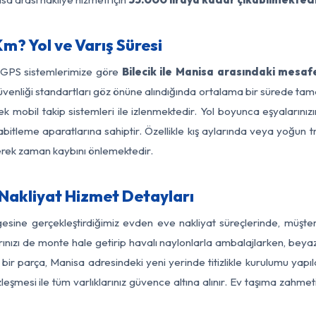
m? Yol ve Varış Süresi
e GPS sistemlerimize göre
Bilecik ile Manisa arasındaki mesaf
ol güvenliği standartları göz önüne alındığında ortalama bir sürede 
k mobil takip sistemleri ile izlenmektedir. Yol boyunca eşyalarınızı
abitleme aparatlarına sahiptir. Özellikle kış aylarında veya yoğun t
derek zaman kaybını önlemektedir.
 Nakliyat Hizmet Detayları
lgesine gerçekleştirdiğimiz evden eve nakliyat süreçlerinde, müşt
ızı de monte hale getirip havalı naylonlarla ambalajlarken, beyaz eşy
bir parça, Manisa adresindeki yeni yerinde titizlikle kurulumu yapı
zleşmesi ile tüm varlıklarınız güvence altına alınır. Ev taşıma zahmet