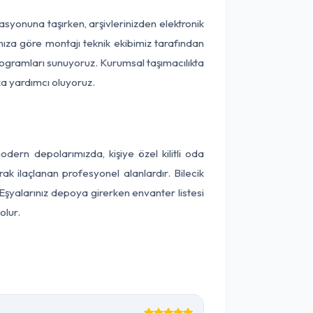
okasyonuna taşırken, arşivlerinizden elektronik
nıza göre montajı teknik ekibimiz tarafından
programları sunuyoruz. Kurumsal taşımacılıkta
ıza yardımcı oluyoruz.
ern depolarımızda, kişiye özel kilitli oda
ak ilaçlanan profesyonel alanlardır. Bilecik
Eşyalarınız depoya girerken envanter listesi
olur.