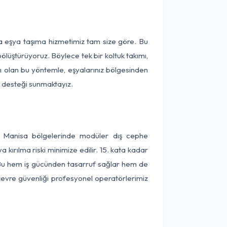
ça eşya taşıma hizmetimiz tam size göre. Bu
ölüştürüyoruz. Böylece tek bir koltuk takımı,
lı olan bu yöntemle, eşyalarınız bölgesinden
ta desteği sunmaktayız.
ve Manisa bölgelerinde modüler dış cephe
kırılma riski minimize edilir. 15. kata kadar
 Bu hem iş gücünden tasarruf sağlar hem de
 çevre güvenliği profesyonel operatörlerimiz