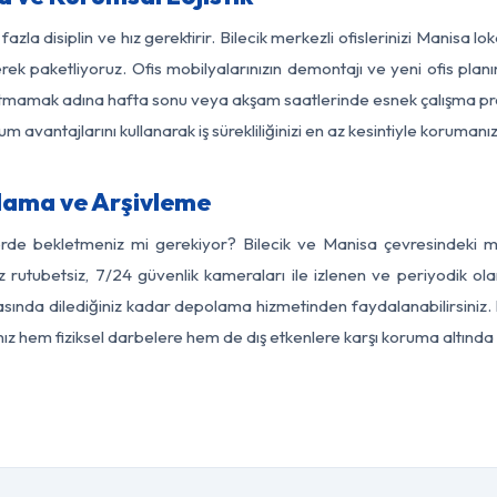
azla disiplin ve hız gerektirir. Bilecik merkezli ofislerinizi Manisa l
rek paketliyoruz. Ofis mobilyalarınızın demontajı ve yeni ofis planı
i aksatmamak adına hafta sonu veya akşam saatlerinde esnek çalışma 
lum avantajlarını kullanarak iş sürekliliğinizi en az kesintiyle koruman
lama ve Arşivleme
erde bekletmeniz mi gerekiyor? Bilecik ve Manisa çevresindeki mod
z rutubetsiz, 7/24 güvenlik kameraları ile izlenen ve periyodik olar
ında dilediğiniz kadar depolama hizmetinden faydalanabilirsiniz. 
nız hem fiziksel darbelere hem de dış etkenlere karşı koruma altında 