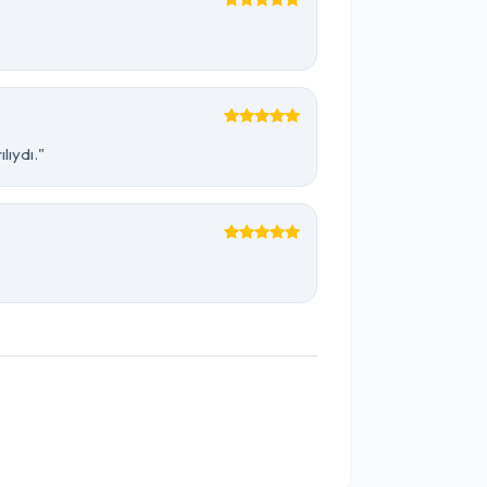
lıydı."