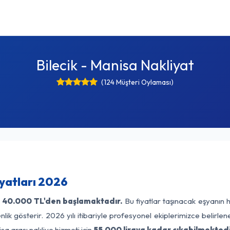
Bilecik - Manisa Nakliyat
(124 Müşteri Oylaması)
iyatları 2026
40.000 TL'den başlamaktadır.
Bu fiyatlar taşınacak eşyanın 
lik gösterir. 2026 yılı itibariyle profesyonel ekiplerimizce belirle
sa arası nakliye hizmeti için
55.000 liraya kadar çıkabilmektedi