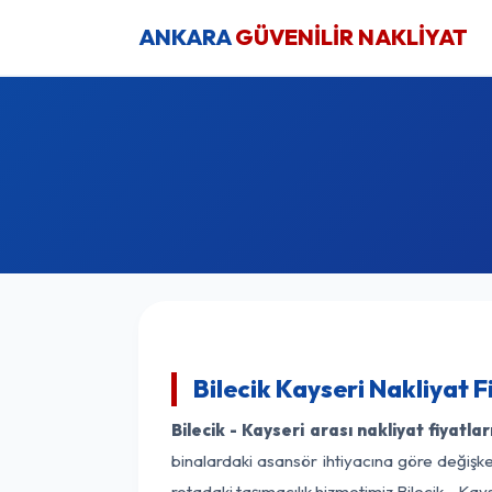
ANKARA
GÜVENİLİR NAKLİYAT
Bilecik Kayseri Nakliyat F
Bilecik - Kayseri arası nakliyat fiyatlar
binalardaki asansör ihtiyacına göre değişken
rotadaki taşımacılık hizmetimiz Bilecik - Kays