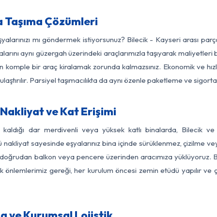
ya Taşıma Çözümleri
şyalarınızı mı göndermek istiyorsunuz? Bilecik - Kayseri arası pa
larını aynı güzergah üzerindeki araçlarımızla taşıyarak maliyetleri b
için komple bir araç kiralamak zorunda kalmazsınız. Ekonomik ve hız
 ulaştırılır. Parsiyel taşımacılıkta da aynı özenle paketleme ve sigor
Nakliyat ve Kat Erişimi
 kaldığı dar merdivenli veya yüksek katlı binalarda, Bilecik 
nakliyat sayesinde eşyalarınız bina içinde sürüklenmez, çizilme veya 
nızı doğrudan balkon veya pencere üzerinden aracımıza yüklüyoruz.
nlik önlemlerimiz gereği, her kurulum öncesi zemin etüdü yapılır ve
ma ve Kurumsal Lojistik