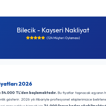
Bilecik - Kayseri Nakliyat
(124 Müşteri Oylaması)
iyatları 2026
ı
54.000 TL'den başlamaktadır.
Bu fiyatlar taşınacak eşyanın 
lik gösterir. 2026 yılı itibariyle profesyonel ekiplerimizce belirle
eri arası nakliye hizmeti için
74.000 liraya kadar çıkabilmekted