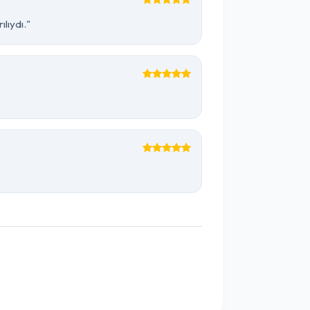
lıydı."