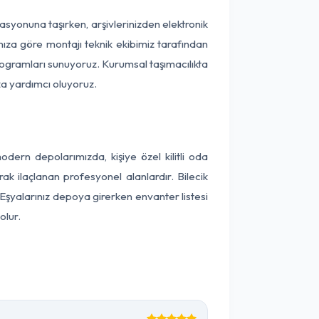
okasyonuna taşırken, arşivlerinizden elektronik
nıza göre montajı teknik ekibimiz tarafından
programları sunuyoruz. Kurumsal taşımacılıkta
ıza yardımcı oluyoruz.
dern depolarımızda, kişiye özel kilitli oda
ak ilaçlanan profesyonel alanlardır. Bilecik
Eşyalarınız depoya girerken envanter listesi
olur.