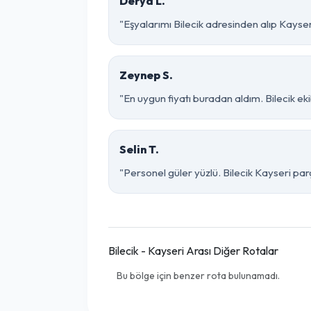
Derya L.
"Eşyalarımı Bilecik adresinden alıp Kayser
Zeynep S.
"En uygun fiyatı buradan aldım. Bilecik ek
Selin T.
"Personel güler yüzlü. Bilecik Kayseri parç
Bilecik - Kayseri Arası Diğer Rotalar
Bu bölge için benzer rota bulunamadı.