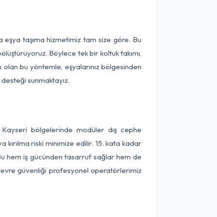
rça eşya taşıma hizmetimiz tam size göre. Bu
ölüştürüyoruz. Böylece tek bir koltuk takımı,
lı olan bu yöntemle, eşyalarınız bölgesinden
ta desteği sunmaktayız.
ve Kayseri bölgelerinde modüler dış cephe
kırılma riski minimize edilir. 15. kata kadar
 Bu hem iş gücünden tasarruf sağlar hem de
 çevre güvenliği profesyonel operatörlerimiz