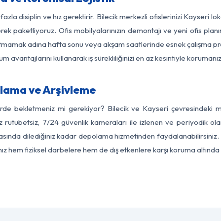
azla disiplin ve hız gerektirir. Bilecik merkezli ofislerinizi Kayseri l
rek paketliyoruz. Ofis mobilyalarınızın demontajı ve yeni ofis planı
i aksatmamak adına hafta sonu veya akşam saatlerinde esnek çalışma 
lum avantajlarını kullanarak iş sürekliliğinizi en az kesintiyle koruman
olama ve Arşivleme
rde bekletmeniz mi gerekiyor? Bilecik ve Kayseri çevresindeki mo
z rutubetsiz, 7/24 güvenlik kameraları ile izlenen ve periyodik olar
sında dilediğiniz kadar depolama hizmetinden faydalanabilirsiniz. 
nız hem fiziksel darbelere hem de dış etkenlere karşı koruma altında 