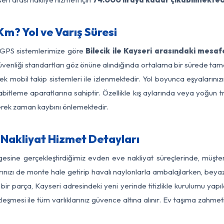
Km? Yol ve Varış Süresi
e GPS sistemlerimize göre
Bilecik ile Kayseri arasındaki mesaf
ol güvenliği standartları göz önüne alındığında ortalama bir sürede 
k mobil takip sistemleri ile izlenmektedir. Yol boyunca eşyalarınız
abitleme aparatlarına sahiptir. Özellikle kış aylarında veya yoğun t
derek zaman kaybını önlemektedir.
 Nakliyat Hizmet Detayları
ölgesine gerçekleştirdiğimiz evden eve nakliyat süreçlerinde, müşt
ızı de monte hale getirip havalı naylonlarla ambalajlarken, beyaz eşy
bir parça, Kayseri adresindeki yeni yerinde titizlikle kurulumu yapı
zleşmesi ile tüm varlıklarınız güvence altına alınır. Ev taşıma zahmet