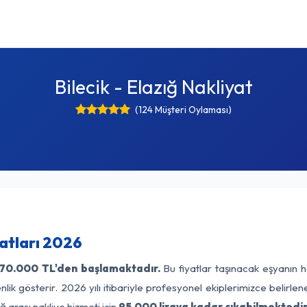
Bilecik - Elazığ Nakliyat
(124 Müşteri Oylaması)
yatları 2026
70.000 TL'den başlamaktadır.
Bu fiyatlar taşınacak eşyanın h
lik gösterir. 2026 yılı itibariyle profesyonel ekiplerimizce belirle
ğ arası nakliye hizmeti için
95.000 liraya kadar çıkabilmektedir