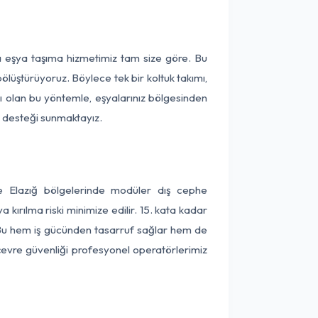
ça eşya taşıma hizmetimiz tam size göre. Bu
ölüştürüyoruz. Böylece tek bir koltuk takımı,
lı olan bu yöntemle, eşyalarınız bölgesinden
ta desteği sunmaktayız.
ve Elazığ bölgelerinde modüler dış cephe
kırılma riski minimize edilir. 15. kata kadar
 Bu hem iş gücünden tasarruf sağlar hem de
 çevre güvenliği profesyonel operatörlerimiz