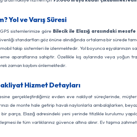
m? Yol ve Varış Süresi
e GPS sistemlerimize göre
Bilecik ile Elazığ arasındaki mesafe
ol güvenliği standartları göz önüne alındığında ortalama bir sürede 
mobil takip sistemleri ile izlenmektedir. Yol boyunca eşyalarınızın s
leme aparatlarına sahiptir. Özellikle kış aylarında veya yoğun tr
derek zaman kaybını önlemektedir.
Nakliyat Hizmet Detayları
lgesine gerçekleştirdiğimiz evden eve nakliyat süreçlerinde, müşt
ızı de monte hale getirip havalı naylonlarla ambalajlarken, beyaz eşy
bir parça, Elazığ adresindeki yeni yerinde titizlikle kurulumu yapı
zleşmesi ile tüm varlıklarınız güvence altına alınır. Ev taşıma zahmet