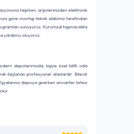
okasyonuna taşırken, arşivlerinizden elektronik
nıza göre montajı teknik ekibimiz tarafından
programları sunuyoruz. Kurumsal taşımacılıkta
ıza yardımcı oluyoruz.
ern depolarımızda, kişiye özel kilitli oda
ak ilaçlanan profesyonel alanlardır. Bilecik
Eşyalarınız depoya girerken envanter listesi
olur.