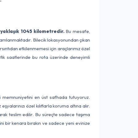
 yaklaşık 1045 kilometredir.
Bu mesafe,
tamamlanmaktadır. Bilecik lokasyonundan çıkan
arsıntıdan etkilenmemesi için araçlarımız özel
afik saatlerinde bu rota üzerinde deneyimli
eri memnuniyetini en üst safhada tutuyoruz.
alarınızı özel kılıflarla koruma altına alır.
larak teslim edilir. Bu süreçte sadece taşıma
ini bir kenara bırakın ve sadece yeni evinize