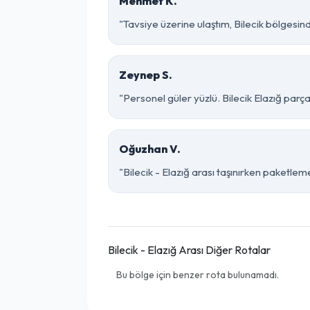
Mehmet K.
"Tavsiye üzerine ulaştım, Bilecik bölgesinde ç
Zeynep S.
"Personel güler yüzlü. Bilecik Elazığ parça
Oğuzhan V.
"Bilecik - Elazığ arası taşınırken paketleme
Bilecik - Elazığ Arası Diğer Rotalar
Bu bölge için benzer rota bulunamadı.