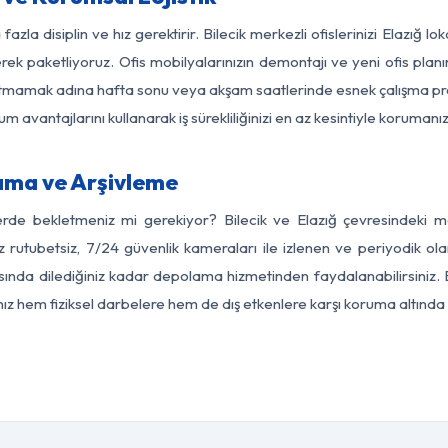
azla disiplin ve hız gerektirir. Bilecik merkezli ofislerinizi Elazığ l
rek paketliyoruz. Ofis mobilyalarınızın demontajı ve yeni ofis planı
i aksatmamak adına hafta sonu veya akşam saatlerinde esnek çalışma 
lum avantajlarını kullanarak iş sürekliliğinizi en az kesintiyle koruman
lama ve Arşivleme
erde bekletmeniz mi gerekiyor? Bilecik ve Elazığ çevresindeki mod
z rutubetsiz, 7/24 güvenlik kameraları ile izlenen ve periyodik olar
ında dilediğiniz kadar depolama hizmetinden faydalanabilirsiniz. 
nız hem fiziksel darbelere hem de dış etkenlere karşı koruma altında 