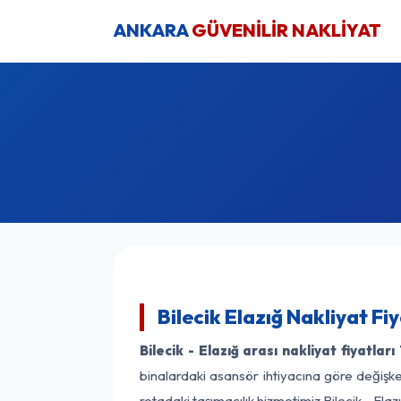
ANKARA
GÜVENİLİR NAKLİYAT
Bilecik Elazığ Nakliyat Fi
Bilecik - Elazığ arası nakliyat fiyatları
binalardaki asansör ihtiyacına göre değişken
rotadaki taşımacılık hizmetimiz Bilecik - Elazı