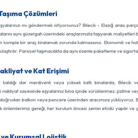
a Taşıma Çözümleri
eşyalarınızı mı göndermek istiyorsunuz? Bilecik - Elazığ arası par
larını aynı güzergah üzerindeki araçlarımızla taşıyarak maliyetleri b
için komple bir araç kiralamak zorunda kalmazsınız. Ekonomik ve hız
 ulaştırılır. Parsiyel taşımacılıkta da aynı özenle paketleme ve sigor
akliyat ve Kat Erişimi
z kaldığı dar merdivenli veya yüksek katlı binalarda, Bilecik 
nakliyat sayesinde eşyalarınız bina içinde sürüklenmez, çizilme veya 
nızı doğrudan balkon veya pencere üzerinden aracımıza yüklüyoruz.
nlik önlemlerimiz gereği, her kurulum öncesi zemin etüdü yapılır ve
 ve Kurumsal Lojistik