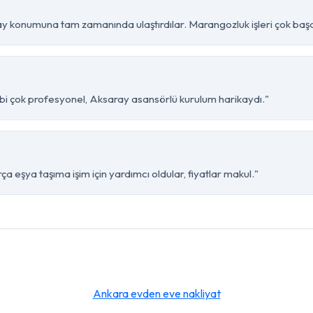
ay konumuna tam zamanında ulaştırdılar. Marangozluk işleri çok başar
kibi çok profesyonel, Aksaray asansörlü kurulum harikaydı."
a eşya taşıma işim için yardımcı oldular, fiyatlar makul."
Ankara evden eve nakliyat