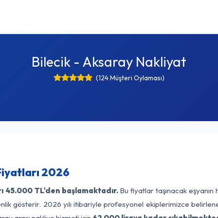
Bilecik - Aksaray Nakliyat
(124 Müşteri Oylaması)
Fiyatları 2026
rı
45.000 TL'den başlamaktadır.
Bu fiyatlar taşınacak eşyanın 
lik gösterir. 2026 yılı itibariyle profesyonel ekiplerimizce belirle
ray arası nakliye hizmeti için
62.000 liraya kadar çıkabilmekted