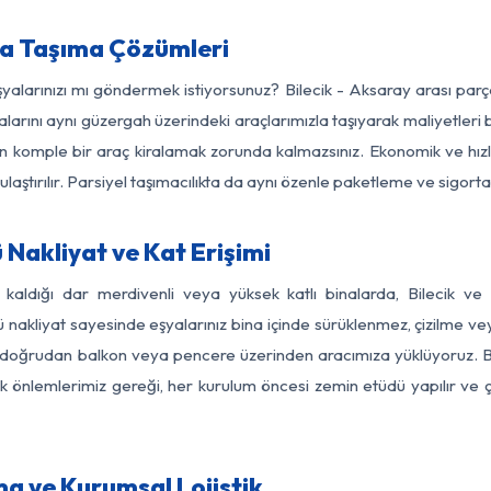
ya Taşıma Çözümleri
şyalarınızı mı göndermek istiyorsunuz? Bilecik - Aksaray arası pa
larını aynı güzergah üzerindeki araçlarımızla taşıyarak maliyetleri b
için komple bir araç kiralamak zorunda kalmazsınız. Ekonomik ve hız
 ulaştırılır. Parsiyel taşımacılıkta da aynı özenle paketleme ve sigor
 Nakliyat ve Kat Erişimi
 kaldığı dar merdivenli veya yüksek katlı binalarda, Bilecik 
nakliyat sayesinde eşyalarınız bina içinde sürüklenmez, çizilme veya 
nızı doğrudan balkon veya pencere üzerinden aracımıza yüklüyoruz.
nlik önlemlerimiz gereği, her kurulum öncesi zemin etüdü yapılır ve
ma ve Kurumsal Lojistik