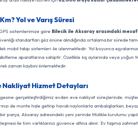
 Km? Yol ve Varış Süresi
 GPS sistemlerimize göre
Bilecik ile Aksaray arasındaki mesaf
ol güvenliği standartları göz önüne alındığında ortalama bir sürede 
k mobil takip sistemleri ile izlenmektedir. Yol boyunca eşyalarınız
abitleme aparatlarına sahiptir. Özellikle kış aylarında veya yoğun t
derek zaman kaybını önlemektedir.
e Nakliyat Hizmet Detayları
ölgesine gerçekleştirdiğimiz evden eve nakliyat süreçlerinde, müşt
ızı de monte hale getirip havalı naylonlarla ambalajlarken, beyaz eşy
bir parça, Aksaray adresindeki yeni yerinde titizlikle kurulumu yapı
zleşmesi ile tüm varlıklarınız güvence altına alınır. Ev taşıma zahmet