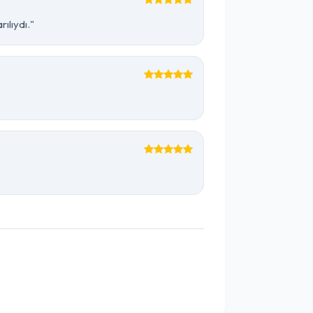
ılıydı."