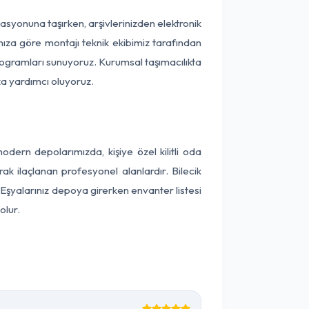
okasyonuna taşırken, arşivlerinizden elektronik
nıza göre montajı teknik ekibimiz tarafından
programları sunuyoruz. Kurumsal taşımacılıkta
ıza yardımcı oluyoruz.
dern depolarımızda, kişiye özel kilitli oda
ak ilaçlanan profesyonel alanlardır. Bilecik
Eşyalarınız depoya girerken envanter listesi
olur.