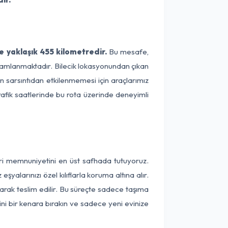
e yaklaşık 455 kilometredir.
Bu mesafe,
tamamlanmaktadır. Bilecik lokasyonundan çıkan
ın sarsıntıdan etkilenmemesi için araçlarımız
rafik saatlerinde bu rota üzerinde deneyimli
eri memnuniyetini en üst safhada tutuyoruz.
alarınızı özel kılıflarla koruma altına alır.
larak teslim edilir. Bu süreçte sadece taşıma
ini bir kenara bırakın ve sadece yeni evinize