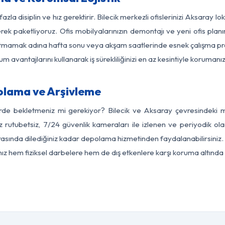
azla disiplin ve hız gerektirir. Bilecik merkezli ofislerinizi Aksaray l
rek paketliyoruz. Ofis mobilyalarınızın demontajı ve yeni ofis planı
i aksatmamak adına hafta sonu veya akşam saatlerinde esnek çalışma 
lum avantajlarını kullanarak iş sürekliliğinizi en az kesintiyle koruman
olama ve Arşivleme
rde bekletmeniz mi gerekiyor? Bilecik ve Aksaray çevresindeki mo
z rutubetsiz, 7/24 güvenlik kameraları ile izlenen ve periyodik olar
sında dilediğiniz kadar depolama hizmetinden faydalanabilirsiniz. 
nız hem fiziksel darbelere hem de dış etkenlere karşı koruma altında 