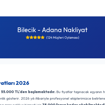
Bilecik - Adana Nakliyat
(124 Müşteri Oylaması)
yatları 2026
55.000 TL'den başlamaktadır.
Bu fiyatlar taşınacak eşyanın h
lik gösterir. 2026 yılı itibariyle profesyonel ekiplerimizce belirle
na arası nakliye hizmeti için
75.000 liraya kadar çıkabilmektedi