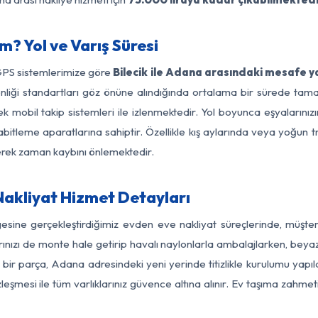
m? Yol ve Varış Süresi
GPS sistemlerimize göre
Bilecik ile Adana arasındaki mesafe ya
üvenliği standartları göz önüne alındığında ortalama bir sürede t
 mobil takip sistemleri ile izlenmektedir. Yol boyunca eşyalarınızı
abitleme aparatlarına sahiptir. Özellikle kış aylarında veya yoğun t
derek zaman kaybını önlemektedir.
Nakliyat Hizmet Detayları
gesine gerçekleştirdiğimiz evden eve nakliyat süreçlerinde, müşt
ızı de monte hale getirip havalı naylonlarla ambalajlarken, beyaz eşy
 bir parça, Adana adresindeki yeni yerinde titizlikle kurulumu yapıl
zleşmesi ile tüm varlıklarınız güvence altına alınır. Ev taşıma zahmet