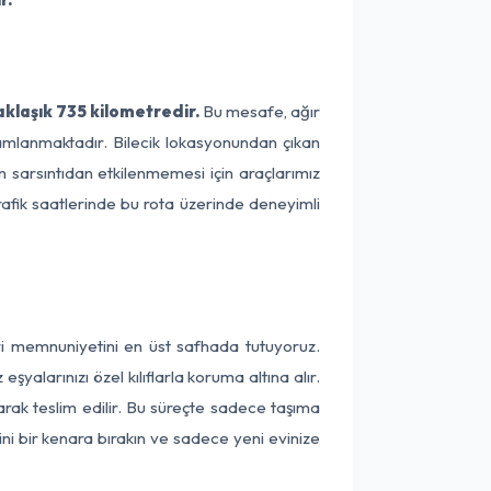
klaşık 735 kilometredir.
Bu mesafe, ağır
amamlanmaktadır. Bilecik lokasyonundan çıkan
n sarsıntıdan etkilenmemesi için araçlarımız
rafik saatlerinde bu rota üzerinde deneyimli
eri memnuniyetini en üst safhada tutuyoruz.
alarınızı özel kılıflarla koruma altına alır.
arak teslim edilir. Bu süreçte sadece taşıma
ini bir kenara bırakın ve sadece yeni evinize