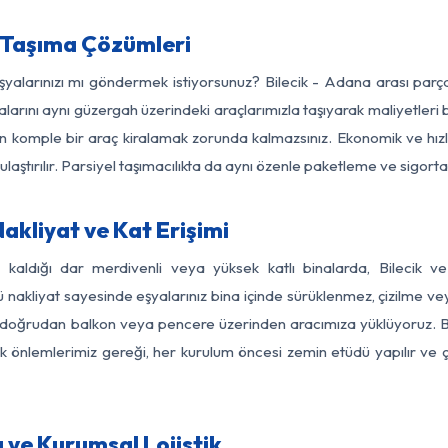
 Taşıma Çözümleri
eşyalarınızı mı göndermek istiyorsunuz? Bilecik - Adana arası par
larını aynı güzergah üzerindeki araçlarımızla taşıyarak maliyetleri b
için komple bir araç kiralamak zorunda kalmazsınız. Ekonomik ve hız
 ulaştırılır. Parsiyel taşımacılıkta da aynı özenle paketleme ve sigor
akliyat ve Kat Erişimi
z kaldığı dar merdivenli veya yüksek katlı binalarda, Bilecik
nakliyat sayesinde eşyalarınız bina içinde sürüklenmez, çizilme veya 
nızı doğrudan balkon veya pencere üzerinden aracımıza yüklüyoruz.
nlik önlemlerimiz gereği, her kurulum öncesi zemin etüdü yapılır ve
 ve Kurumsal Lojistik