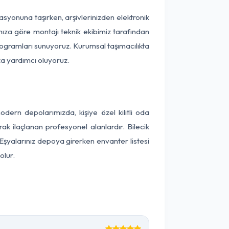
okasyonuna taşırken, arşivlerinizden elektronik
nıza göre montajı teknik ekibimiz tarafından
programları sunuyoruz. Kurumsal taşımacılıkta
ıza yardımcı oluyoruz.
ern depolarımızda, kişiye özel kilitli oda
ak ilaçlanan profesyonel alanlardır. Bilecik
şyalarınız depoya girerken envanter listesi
olur.