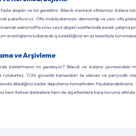
azla disiplin ve hız gerektirir. Bilecik merkezli ofislerinizi Adana l
rek paketliyoruz. Ofis mobilyalarınızın demontajı ve yeni ofis planı
i aksatmamak adına hafta sonu veya akşam saatlerinde esnek çalışma 
lum avantajlarını kullanarak iş sürekliliğinizi en az kesintiyle koruman
lama ve Arşivleme
erde bekletmeniz mi gerekiyor? Bilecik ve Adana çevresindeki mod
z rutubetsiz, 7/24 güvenlik kameraları ile izlenen ve periyodik olar
ında dilediğiniz kadar depolama hizmetinden faydalanabilirsiniz. E
nız hem fiziksel darbelere hem de dış etkenlere karşı koruma altında 