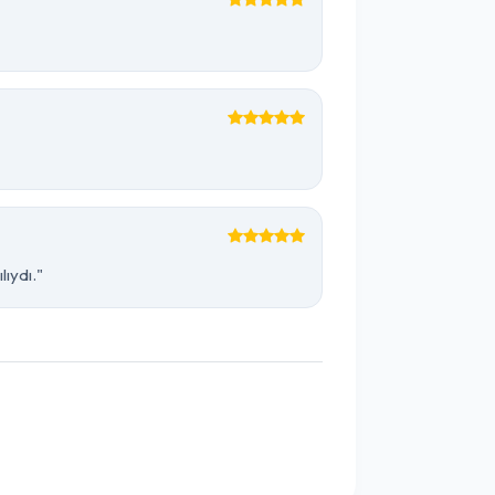
ıydı."