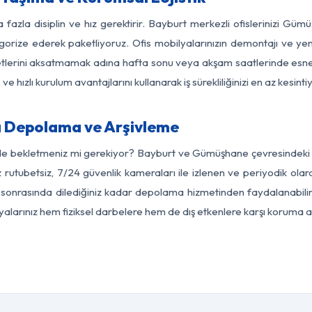
 fazla disiplin ve hız gerektirir. Bayburt merkezli ofislerinizi Gü
egorize ederek paketliyoruz. Ofis mobilyalarınızın demontajı ve yeni
aaliyetlerini aksatmamak adına hafta sonu veya akşam saatlerinde e
 ve hızlı kurulum avantajlarını kullanarak iş sürekliliğinizi en az kesi
 Depolama ve Arşivleme
rde bekletmeniz mi gerekiyor? Bayburt ve Gümüşhane çevresindeki mo
z rutubetsiz, 7/24 güvenlik kameraları ile izlenen ve periyodik olar
onrasında dilediğiniz kadar depolama hizmetinden faydalanabilirs
eşyalarınız hem fiziksel darbelere hem de dış etkenlere karşı koruma al