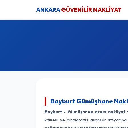
ANKARA
GÜVENİLİR NAKLİYAT
Bayburt Gümüşhane Nakli
Bayburt - Gümüşhane arası nakliyat f
kalitesi ve binalardaki asansör ihtiyacına
doğrultusunda, bu rotadaki taşımacılık hizm