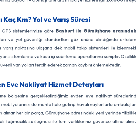
Kaç Km? Yol ve Varış Süresi
ve GPS sistemlerimize göre
Bayburt ile Gümüşhane arasındaki
ırları ve yol güvenliği standartları göz önüne alındığında ort
arış noktasına ulaşana dek mobil takip sistemleri ile izlenmekte
yon sistemlerine ve kasa içi sabitleme aparatlarına sahiptir. Özellikl
üvenli yan yolları tercih ederek zaman kaybını önlemektedir.
 Eve Nakliyat Hizmet Detayları
ne bölgesine gerçekleştirdiğimiz evden eve nakliyat süreçleri
obilyalarınızı de monte hale getirip havalı naylonlarla ambalajlark
n alınan her bir parça, Gümüşhane adresindeki yeni yerinde titizlikle
 taşımacılık sözleşmesi ile tüm varlıklarınız güvence altına alını