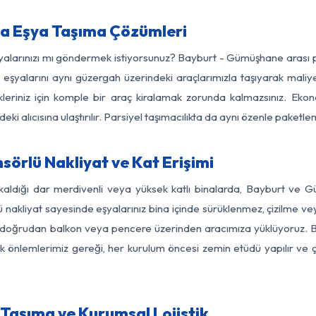
a Eşya Taşıma Çözümleri
eşyalarınızı mı göndermek istiyorsunuz? Bayburt - Gümüşhane arası 
eşyalarını aynı güzergah üzerindeki araçlarımızla taşıyarak maliye
kleriniz için komple bir araç kiralamak zorunda kalmazsınız. Ekon
ki alıcısına ulaştırılır. Parsiyel taşımacılıkta da aynı özenle paket
rlü Nakliyat ve Kat Erişimi
 kaldığı dar merdivenli veya yüksek katlı binalarda, Bayburt ve
nakliyat sayesinde eşyalarınız bina içinde sürüklenmez, çizilme veya 
nızı doğrudan balkon veya pencere üzerinden aracımıza yüklüyoruz.
nlik önlemlerimiz gereği, her kurulum öncesi zemin etüdü yapılır ve
Taşıma ve Kurumsal Lojistik