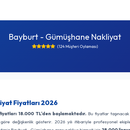
Bayburt - Gümüşhane Nakliyat
(124 Müşteri Oylaması)
yat Fiyatları 2026
iyatları
18.000 TL'den başlamaktadır.
Bu fiyatlar taşınacak
 göre değişkenlik gösterir. 2026 yılı itibariyle profesyonel ekipl
etimiz Bayburt - Gümüşhane arası nakliye hizmeti için
28.000 liray