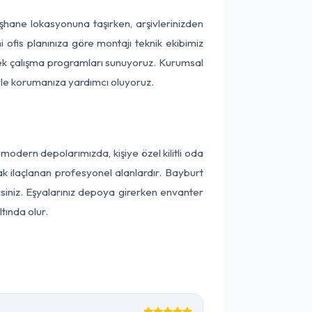
müşhane lokasyonuna taşırken, arşivlerinizden
 ofis planınıza göre montajı teknik ekibimiz
snek çalışma programları sunuyoruz. Kurumsal
ntiyle korumanıza yardımcı oluyoruz.
dern depolarımızda, kişiye özel kilitli oda
ak ilaçlanan profesyonel alanlardır. Bayburt
iniz. Eşyalarınız depoya girerken envanter
tında olur.