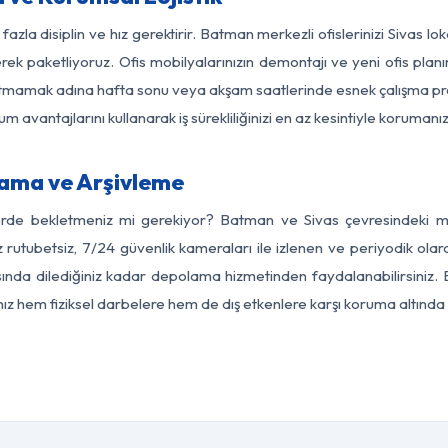
fazla disiplin ve hız gerektirir. Batman merkezli ofislerinizi Sivas lo
rek paketliyoruz. Ofis mobilyalarınızın demontajı ve yeni ofis planı
i aksatmamak adına hafta sonu veya akşam saatlerinde esnek çalışma 
lum avantajlarını kullanarak iş sürekliliğinizi en az kesintiyle koruman
ama ve Arşivleme
erde bekletmeniz mi gerekiyor? Batman ve Sivas çevresindeki mod
z rutubetsiz, 7/24 güvenlik kameraları ile izlenen ve periyodik ola
ında dilediğiniz kadar depolama hizmetinden faydalanabilirsiniz. E
nız hem fiziksel darbelere hem de dış etkenlere karşı koruma altında 