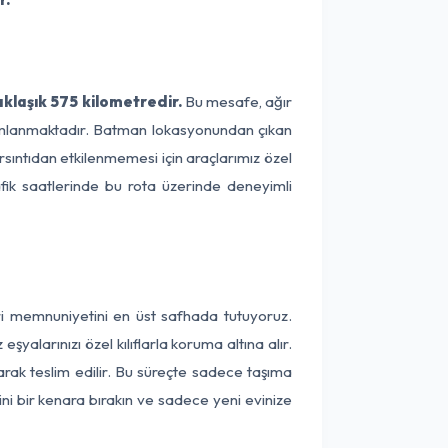
klaşık 575 kilometredir.
Bu mesafe, ağır
amamlanmaktadır. Batman lokasyonundan çıkan
rsıntıdan etkilenmemesi için araçlarımız özel
afik saatlerinde bu rota üzerinde deneyimli
ri memnuniyetini en üst safhada tutuyoruz.
alarınızı özel kılıflarla koruma altına alır.
arak teslim edilir. Bu süreçte sadece taşıma
ini bir kenara bırakın ve sadece yeni evinize