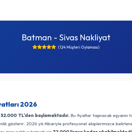
Batman - Sivas Nakliyat
(124 Müşteri Oylaması)
yatları 2026
52.000 TL'den başlamaktadır.
Bu fiyatlar taşınacak eşyanın h
lik gösterir. 2026 yılı itibariyle profesyonel ekiplerimizce belirle
s arası nakliye hizmeti için
72.000 liraya kadar çıkabilmektedi