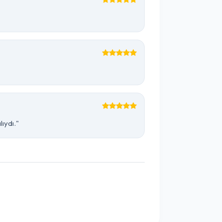
ıydı."