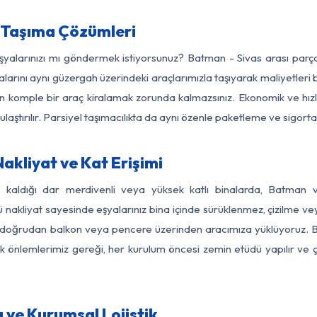
 Taşıma Çözümleri
eşyalarınızı mı göndermek istiyorsunuz? Batman - Sivas arası par
larını aynı güzergah üzerindeki araçlarımızla taşıyarak maliyetleri b
için komple bir araç kiralamak zorunda kalmazsınız. Ekonomik ve hız
 ulaştırılır. Parsiyel taşımacılıkta da aynı özenle paketleme ve sigor
akliyat ve Kat Erişimi
z kaldığı dar merdivenli veya yüksek katlı binalarda, Batman
nakliyat sayesinde eşyalarınız bina içinde sürüklenmez, çizilme veya 
nızı doğrudan balkon veya pencere üzerinden aracımıza yüklüyoruz.
nlik önlemlerimiz gereği, her kurulum öncesi zemin etüdü yapılır ve
 ve Kurumsal Lojistik