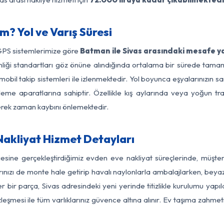
? Yol ve Varış Süresi
 GPS sistemlerimize göre
Batman ile Sivas arasındaki mesafe ya
güvenliği standartları göz önüne alındığında ortalama bir sürede t
mobil takip sistemleri ile izlenmektedir. Yol boyunca eşyalarınızın sa
leme aparatlarına sahiptir. Özellikle kış aylarında veya yoğun tr
derek zaman kaybını önlemektedir.
akliyat Hizmet Detayları
gesine gerçekleştirdiğimiz evden eve nakliyat süreçlerinde, müşte
ızı de monte hale getirip havalı naylonlarla ambalajlarken, beyaz eşy
bir parça, Sivas adresindeki yeni yerinde titizlikle kurulumu yapıl
zleşmesi ile tüm varlıklarınız güvence altına alınır. Ev taşıma zahmet