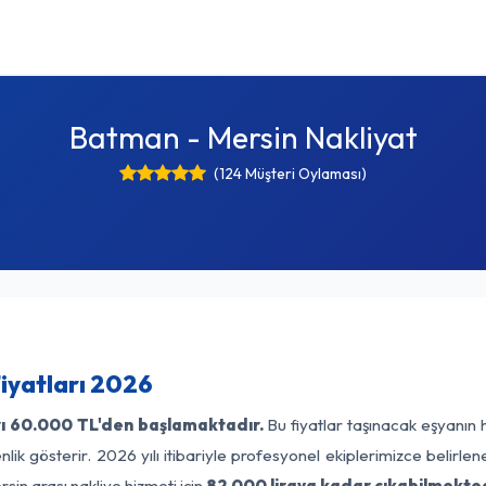
Batman - Mersin Nakliyat
(124 Müşteri Oylaması)
iyatları 2026
ı
60.000 TL'den başlamaktadır.
Bu fiyatlar taşınacak eşyanın 
lik gösterir. 2026 yılı itibariyle profesyonel ekiplerimizce belirle
sin arası nakliye hizmeti için
82.000 liraya kadar çıkabilmekted