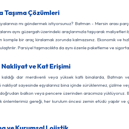
a Taşıma Çözümleri
eşyalarınızı mı göndermek istiyorsunuz? Batman - Mersin arası par
larını aynı güzergah üzerindeki araçlarımızla taşıyarak maliyetleri b
için komple bir araç kiralamak zorunda kalmazsınız. Ekonomik ve hız
 ulaştırılır. Parsiyel taşımacılıkta da aynı özenle paketleme ve sigor
Nakliyat ve Kat Erişimi
z kaldığı dar merdivenli veya yüksek katlı binalarda, Batman 
nakliyat sayesinde eşyalarınız bina içinde sürüklenmez, çizilme veya 
nızı doğrudan balkon veya pencere üzerinden aracımıza yüklüyoruz.
nlik önlemlerimiz gereği, her kurulum öncesi zemin etüdü yapılır ve
a ve Kurumsal Lojistik