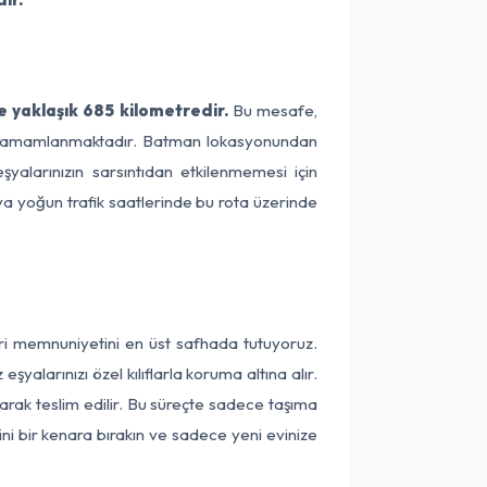
 yaklaşık 685 kilometredir.
Bu mesafe,
rede tamamlanmaktadır. Batman lokasyonundan
şyalarınızın sarsıntıdan etkilenmemesi için
eya yoğun trafik saatlerinde bu rota üzerinde
eri memnuniyetini en üst safhada tutuyoruz.
alarınızı özel kılıflarla koruma altına alır.
arak teslim edilir. Bu süreçte sadece taşıma
ini bir kenara bırakın ve sadece yeni evinize