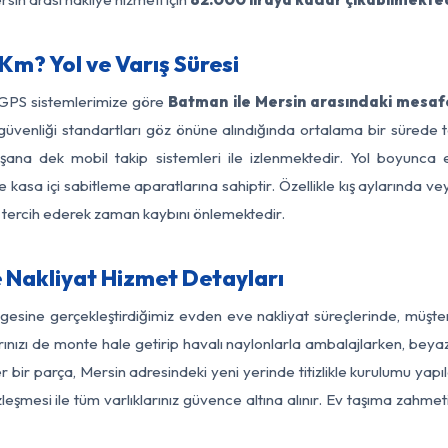
m? Yol ve Varış Süresi
 GPS sistemlerimize göre
Batman ile Mersin arasındaki mesafe
 yol güvenliği standartları göz önüne alındığında ortalama bir sü
şana dek mobil takip sistemleri ile izlenmektedir. Yol boyunca e
 kasa içi sabitleme aparatlarına sahiptir. Özellikle kış aylarında v
ı tercih ederek zaman kaybını önlemektedir.
 Nakliyat Hizmet Detayları
gesine gerçekleştirdiğimiz evden eve nakliyat süreçlerinde, müşt
ızı de monte hale getirip havalı naylonlarla ambalajlarken, beyaz eşy
bir parça, Mersin adresindeki yeni yerinde titizlikle kurulumu yapıl
zleşmesi ile tüm varlıklarınız güvence altına alınır. Ev taşıma zahmet