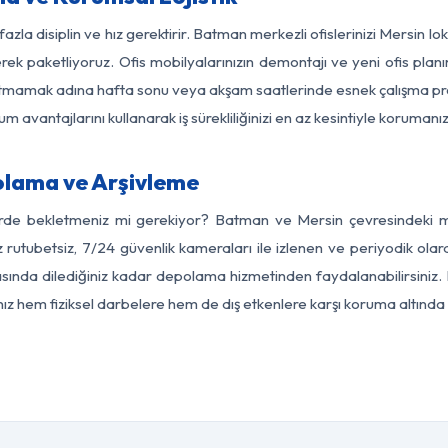
azla disiplin ve hız gerektirir. Batman merkezli ofislerinizi Mersin l
rek paketliyoruz. Ofis mobilyalarınızın demontajı ve yeni ofis planı
i aksatmamak adına hafta sonu veya akşam saatlerinde esnek çalışma 
lum avantajlarını kullanarak iş sürekliliğinizi en az kesintiyle koruman
lama ve Arşivleme
erde bekletmeniz mi gerekiyor? Batman ve Mersin çevresindeki mod
z rutubetsiz, 7/24 güvenlik kameraları ile izlenen ve periyodik ola
ında dilediğiniz kadar depolama hizmetinden faydalanabilirsiniz. 
nız hem fiziksel darbelere hem de dış etkenlere karşı koruma altında 