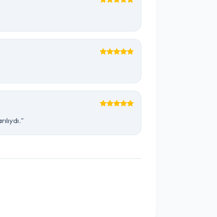
ılıydı."