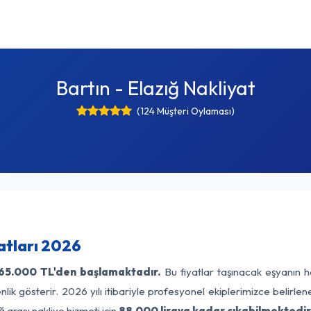
Bartın - Elazığ Nakliyat
(124 Müşteri Oylaması)
yatları 2026
65.000 TL'den başlamaktadır.
Bu fiyatlar taşınacak eşyanın h
lik gösterir. 2026 yılı itibariyle profesyonel ekiplerimizce belirle
ğ arası nakliye hizmeti için
88.000 liraya kadar çıkabilmektedir