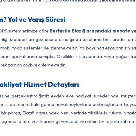
? Yol ve Varış Süresi
 GPS sistemlerimize göre
Bartın ile Elazığ arasındaki mesafe y
güvenliği standartları göz önüne alındığında ortalama bir sürede t
mobil takip sistemleri ile izlenmektedir. Yol boyunca eşyalarınızın s
leme aparatlarına sahiptir. Özellikle kış aylarında veya yoğun tr
derek zaman kaybını önlemektedir.
akliyat Hizmet Detayları
gesine gerçekleştirdiğimiz evden eve nakliyat süreçlerinde, müşt
ızı de monte hale getirip havalı naylonlarla ambalajlarken, beyaz eşy
bir parça, Elazığ adresindeki yeni yerinde titizlikle kurulumu yapıl
zleşmesi ile tüm varlıklarınız güvence altına alınır. Ev taşıma zahmet