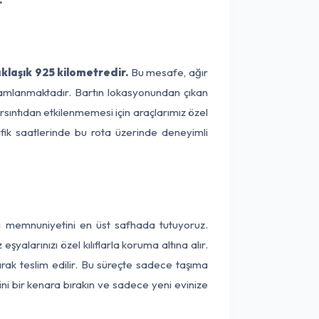
aklaşık 925 kilometredir.
Bu mesafe, ağır
amamlanmaktadır. Bartın lokasyonundan çıkan
arsıntıdan etkilenmemesi için araçlarımız özel
afik saatlerinde bu rota üzerinde deneyimli
eri memnuniyetini en üst safhada tutuyoruz.
alarınızı özel kılıflarla koruma altına alır.
arak teslim edilir. Bu süreçte sadece taşıma
ini bir kenara bırakın ve sadece yeni evinize