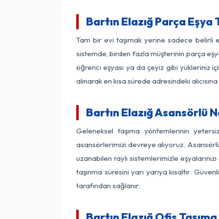
Bartın Elazığ Parça Eşya
Tam bir evi taşımak yerine sadece belirli 
sistemde, birden fazla müşterinin parça eşya
öğrenci eşyası ya da çeyiz gibi yükleriniz 
alınarak en kısa sürede adresindeki alıcısına
Bartın Elazığ Asansörlü N
Geleneksel taşıma yöntemlerinin yetersi
asansörlerimizi devreye alıyoruz. Asansörlü 
uzanabilen raylı sistemlerimizle eşyaları
taşınma süresini yarı yarıya kısaltır. Güve
tarafından sağlanır.
Bartın Elazığ Ofis Taşıma