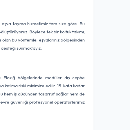
ça eşya taşıma hizmetimiz tam size göre. Bu
ölüştürüyoruz. Böylece tek bir koltuk takımı,
lı olan bu yöntemle, eşyalarınız bölgesinden
ta desteği sunmaktayız.
ve Elazığ bölgelerinde modüler dış cephe
kırılma riski minimize edilir. 15. kata kadar
 Bu hem iş gücünden tasarruf sağlar hem de
 çevre güvenliği profesyonel operatörlerimiz