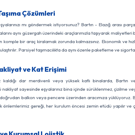
 Taşıma Çözümleri
eşyalarınızı mı göndermek istiyorsunuz? Bartın - Elazığ arası par
larını aynı güzergah üzerindeki araçlarımızla taşıyarak maliyetleri b
için komple bir araç kiralamak zorunda kalmazsınız. Ekonomik ve hız
 ulaştırılır. Parsiyel taşımacılıkta da aynı özenle paketleme ve sigor
akliyat ve Kat Erişimi
z kaldığı dar merdivenli veya yüksek katlı binalarda, Bartın 
nakliyat sayesinde eşyalarınız bina içinde sürüklenmez, çizilme veya 
nızı doğrudan balkon veya pencere üzerinden aracımıza yüklüyoruz.
nlik önlemlerimiz gereği, her kurulum öncesi zemin etüdü yapılır ve
 ve Kurumsal Lojistik