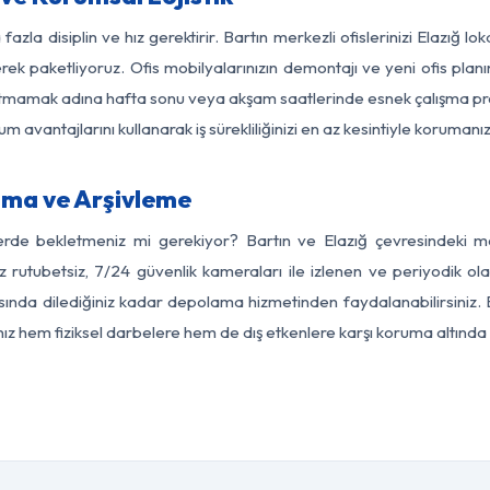
azla disiplin ve hız gerektirir. Bartın merkezli ofislerinizi Elazığ l
rek paketliyoruz. Ofis mobilyalarınızın demontajı ve yeni ofis planı
i aksatmamak adına hafta sonu veya akşam saatlerinde esnek çalışma 
lum avantajlarını kullanarak iş sürekliliğinizi en az kesintiyle koruman
ama ve Arşivleme
erde bekletmeniz mi gerekiyor? Bartın ve Elazığ çevresindeki mod
z rutubetsiz, 7/24 güvenlik kameraları ile izlenen ve periyodik ola
ında dilediğiniz kadar depolama hizmetinden faydalanabilirsiniz. 
nız hem fiziksel darbelere hem de dış etkenlere karşı koruma altında 