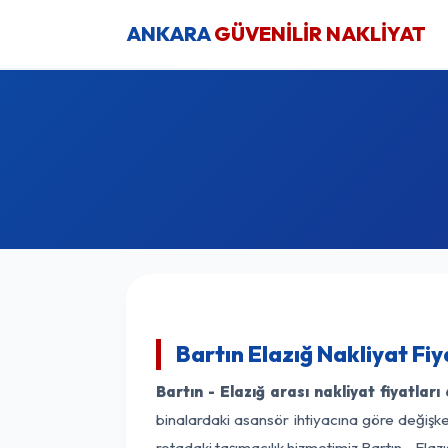
ANKARA
GÜVENİLİR NAKLİYAT
Bartın Elazığ Nakliyat Fi
Bartın - Elazığ arası nakliyat fiyatları
binalardaki asansör ihtiyacına göre değişken
rotadaki taşımacılık hizmetimiz Bartın - Elazı