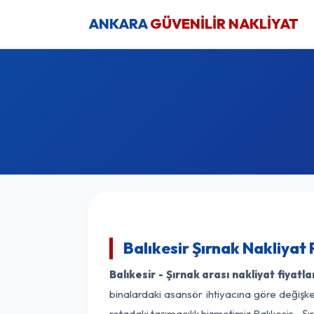
ANKARA
GÜVENİLİR NAKLİYAT
Balıkesir Şırnak Nakliyat 
Balıkesir - Şırnak arası nakliyat fiyatla
binalardaki asansör ihtiyacına göre değişken
rotadaki taşımacılık hizmetimiz Balıkesir - Şı