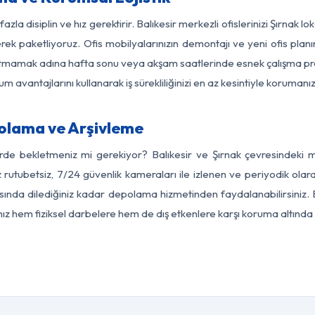
azla disiplin ve hız gerektirir. Balıkesir merkezli ofislerinizi Şırnak l
rek paketliyoruz. Ofis mobilyalarınızın demontajı ve yeni ofis planı
i aksatmamak adına hafta sonu veya akşam saatlerinde esnek çalışma 
lum avantajlarını kullanarak iş sürekliliğinizi en az kesintiyle koruman
polama ve Arşivleme
rde bekletmeniz mi gerekiyor? Balıkesir ve Şırnak çevresindeki mo
 rutubetsiz, 7/24 güvenlik kameraları ile izlenen ve periyodik olara
ında dilediğiniz kadar depolama hizmetinden faydalanabilirsiniz. 
nız hem fiziksel darbelere hem de dış etkenlere karşı koruma altında 