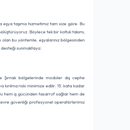
rça eşya taşıma hizmetimiz tam size göre. Bu
ölüştürüyoruz. Böylece tek bir koltuk takımı,
lı olan bu yöntemle, eşyalarınız bölgesinden
ta desteği sunmaktayız.
 ve Şırnak bölgelerinde modüler dış cephe
kırılma riski minimize edilir. 15. kata kadar
 Bu hem iş gücünden tasarruf sağlar hem de
 çevre güvenliği profesyonel operatörlerimiz