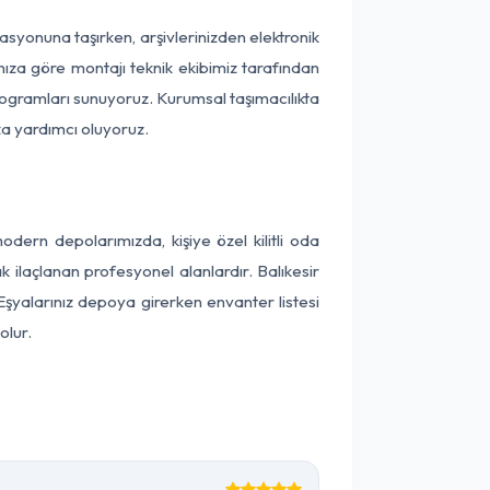
okasyonuna taşırken, arşivlerinizden elektronik
nıza göre montajı teknik ekibimiz tarafından
programları sunuyoruz. Kurumsal taşımacılıkta
ıza yardımcı oluyoruz.
dern depolarımızda, kişiye özel kilitli oda
k ilaçlanan profesyonel alanlardır. Balıkesir
Eşyalarınız depoya girerken envanter listesi
olur.