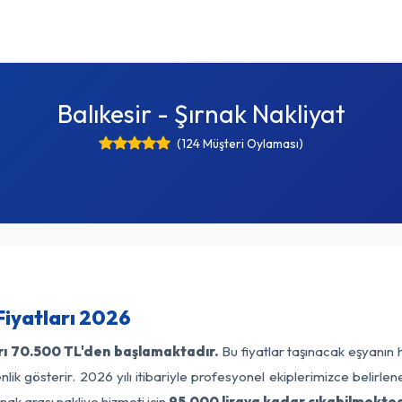
Balıkesir - Şırnak Nakliyat
(124 Müşteri Oylaması)
Fiyatları 2026
rı
70.500 TL'den başlamaktadır.
Bu fiyatlar taşınacak eşyanın 
lik gösterir. 2026 yılı itibariyle profesyonel ekiplerimizce belirle
rnak arası nakliye hizmeti için
95.000 liraya kadar çıkabilmekted