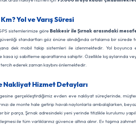
 Km? Yol ve Varış Süresi
 GPS sistemlerimize göre
Balıkesir ile Şırnak arasındaki mesaf
yol güvenliği standartları göz önüne alındığında ortalama bir süre
şana dek mobil takip sistemleri ile izlenmektedir. Yol boyunca e
 kasa içi sabitleme aparatlarına sahiptir. Özellikle kış aylarında v
ı tercih ederek zaman kaybını önlemektedir.
e Nakliyat Hizmet Detayları
ölgesine gerçekleştirdiğimiz evden eve nakliyat süreçlerinde, müş
ızı de monte hale getirip havalı naylonlarla ambalajlarken, beyaz eşy
r bir parça, Şırnak adresindeki yeni yerinde titizlikle kurulumu yapı
zleşmesi ile tüm varlıklarınız güvence altına alınır. Ev taşıma zahmet