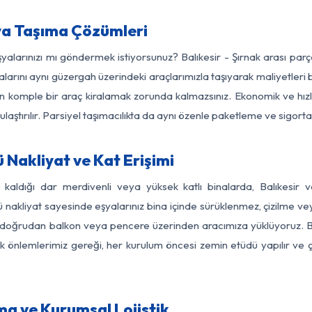
şya Taşıma Çözümleri
şyalarınızı mı göndermek istiyorsunuz? Balıkesir - Şırnak arası pa
larını aynı güzergah üzerindeki araçlarımızla taşıyarak maliyetleri b
için komple bir araç kiralamak zorunda kalmazsınız. Ekonomik ve hız
 ulaştırılır. Parsiyel taşımacılıkta da aynı özenle paketleme ve sigor
 Nakliyat ve Kat Erişimi
 kaldığı dar merdivenli veya yüksek katlı binalarda, Balıkesir
nakliyat sayesinde eşyalarınız bina içinde sürüklenmez, çizilme veya 
nızı doğrudan balkon veya pencere üzerinden aracımıza yüklüyoruz.
nlik önlemlerimiz gereği, her kurulum öncesi zemin etüdü yapılır ve
ıma ve Kurumsal Lojistik