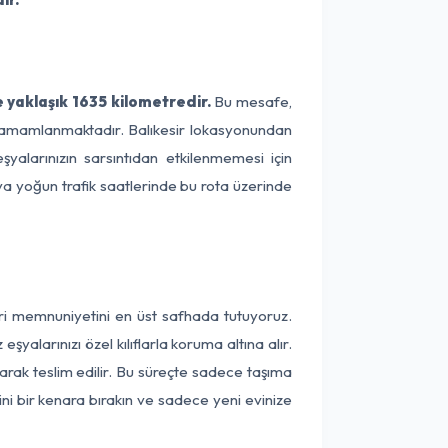
e yaklaşık 1635 kilometredir.
Bu mesafe,
de tamamlanmaktadır. Balıkesir lokasyonundan
şyalarınızın sarsıntıdan etkilenmemesi için
eya yoğun trafik saatlerinde bu rota üzerinde
teri memnuniyetini en üst safhada tutuyoruz.
alarınızı özel kılıflarla koruma altına alır.
larak teslim edilir. Bu süreçte sadece taşıma
ini bir kenara bırakın ve sadece yeni evinize