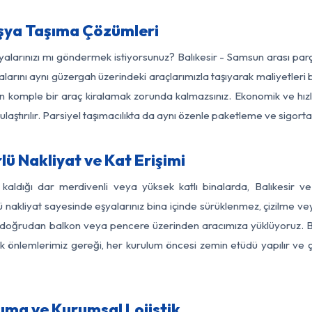
Eşya Taşıma Çözümleri
şyalarınızı mı göndermek istiyorsunuz? Balıkesir - Samsun arası pa
larını aynı güzergah üzerindeki araçlarımızla taşıyarak maliyetleri b
için komple bir araç kiralamak zorunda kalmazsınız. Ekonomik ve hız
 ulaştırılır. Parsiyel taşımacılıkta da aynı özenle paketleme ve sigor
ü Nakliyat ve Kat Erişimi
 kaldığı dar merdivenli veya yüksek katlı binalarda, Balıkesir
nakliyat sayesinde eşyalarınız bina içinde sürüklenmez, çizilme veya 
nızı doğrudan balkon veya pencere üzerinden aracımıza yüklüyoruz.
nlik önlemlerimiz gereği, her kurulum öncesi zemin etüdü yapılır ve
ıma ve Kurumsal Lojistik