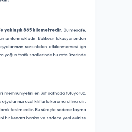
e yaklaşık 865 kilometredir.
Bu mesafe,
de tamamlanmaktadır. Balıkesir lokasyonundan
şyalarınızın sarsıntıdan etkilenmemesi için
eya yoğun trafik saatlerinde bu rota üzerinde
teri memnuniyetini en üst safhada tutuyoruz.
alarınızı özel kılıflarla koruma altına alır.
larak teslim edilir. Bu süreçte sadece taşıma
ini bir kenara bırakın ve sadece yeni evinize