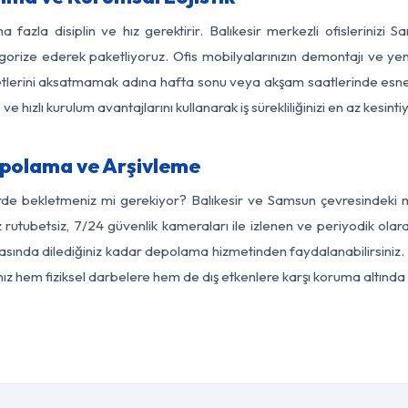
a fazla disiplin ve hız gerektirir. Balıkesir merkezli ofislerinizi 
egorize ederek paketliyoruz. Ofis mobilyalarınızın demontajı ve yeni
aaliyetlerini aksatmamak adına hafta sonu veya akşam saatlerinde e
 ve hızlı kurulum avantajlarını kullanarak iş sürekliliğinizi en az kesi
epolama ve Arşivleme
rde bekletmeniz mi gerekiyor? Balıkesir ve Samsun çevresindeki mo
 rutubetsiz, 7/24 güvenlik kameraları ile izlenen ve periyodik olara
ında dilediğiniz kadar depolama hizmetinden faydalanabilirsiniz. 
nız hem fiziksel darbelere hem de dış etkenlere karşı koruma altında 