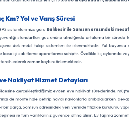
ç Km? Yol ve Varış Süresi
 GPS sistemlerimize göre
Balıkesir ile Samsun arasındaki mesaf
yol güvenliği standartları göz önüne alındığında ortalama bir süre
şana dek mobil takip sistemleri ile izlenmektedir. Yol boyunca e
 kasa içi sabitleme aparatlarına sahiptir. Özellikle kış aylarında v
ı tercih ederek zaman kaybını önlemektedir.
ve Nakliyat Hizmet Detayları
ölgesine gerçekleştirdiğimiz evden eve nakliyat süreçlerinde, müş
ızı de monte hale getirip havalı naylonlarla ambalajlarken, beyaz eşy
r bir parça, Samsun adresindeki yeni yerinde titizlikle kurulumu yapı
zleşmesi ile tüm varlıklarınız güvence altına alınır. Ev taşıma zahmet