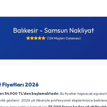
Balıkesir - Samsun Nakliyat
(124 Müşteri Oylaması)
 Fiyatları 2026
arı
54.900 TL'den başlamaktadır.
Bu fiyatlar taşınacak eşyanın 
lik gösterir. 2026 yılı itibariyle profesyonel ekiplerimizce belirle
amsun arası nakliye hizmeti için
75.000 liraya kadar çıkabilmekte