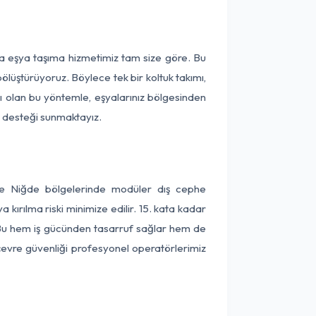
rça eşya taşıma hizmetimiz tam size göre. Bu
ölüştürüyoruz. Böylece tek bir koltuk takımı,
lı olan bu yöntemle, eşyalarınız bölgesinden
ta desteği sunmaktayız.
r ve Niğde bölgelerinde modüler dış cephe
kırılma riski minimize edilir. 15. kata kadar
 Bu hem iş gücünden tasarruf sağlar hem de
 çevre güvenliği profesyonel operatörlerimiz