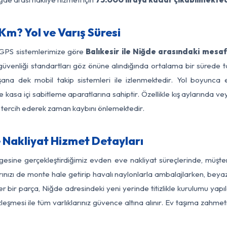
Km? Yol ve Varış Süresi
 GPS sistemlerimize göre
Balıkesir ile Niğde arasındaki mesaf
yol güvenliği standartları göz önüne alındığında ortalama bir süre
şana dek mobil takip sistemleri ile izlenmektedir. Yol boyunca eş
 kasa içi sabitleme aparatlarına sahiptir. Özellikle kış aylarında v
ı tercih ederek zaman kaybını önlemektedir.
e Nakliyat Hizmet Detayları
ölgesine gerçekleştirdiğimiz evden eve nakliyat süreçlerinde, müşt
ızı de monte hale getirip havalı naylonlarla ambalajlarken, beyaz eşy
r bir parça, Niğde adresindeki yeni yerinde titizlikle kurulumu yapı
zleşmesi ile tüm varlıklarınız güvence altına alınır. Ev taşıma zahmet