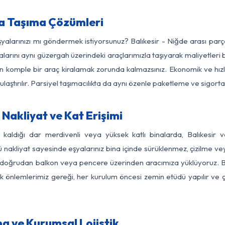
ya Taşıma Çözümleri
şyalarınızı mı göndermek istiyorsunuz? Balıkesir - Niğde arası pa
larını aynı güzergah üzerindeki araçlarımızla taşıyarak maliyetleri b
için komple bir araç kiralamak zorunda kalmazsınız. Ekonomik ve hız
 ulaştırılır. Parsiyel taşımacılıkta da aynı özenle paketleme ve sigor
 Nakliyat ve Kat Erişimi
 kaldığı dar merdivenli veya yüksek katlı binalarda, Balıkesi
nakliyat sayesinde eşyalarınız bina içinde sürüklenmez, çizilme veya 
nızı doğrudan balkon veya pencere üzerinden aracımıza yüklüyoruz.
nlik önlemlerimiz gereği, her kurulum öncesi zemin etüdü yapılır ve
ma ve Kurumsal Lojistik