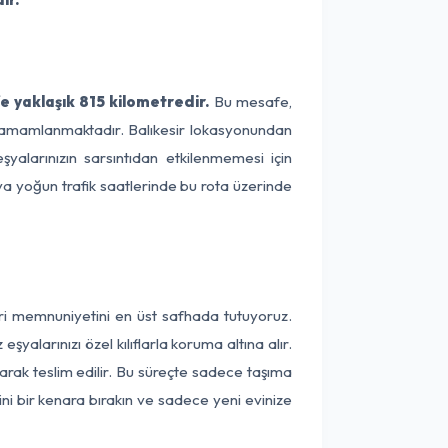
e yaklaşık 815 kilometredir.
Bu mesafe,
de tamamlanmaktadır. Balıkesir lokasyonundan
yalarınızın sarsıntıdan etkilenmemesi için
eya yoğun trafik saatlerinde bu rota üzerinde
eri memnuniyetini en üst safhada tutuyoruz.
alarınızı özel kılıflarla koruma altına alır.
larak teslim edilir. Bu süreçte sadece taşıma
ini bir kenara bırakın ve sadece yeni evinize