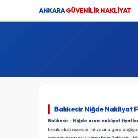
ANKARA
GÜVENİLİR NAKLİYAT
Balıkesir Niğde Nakliyat 
Balıkesir - Niğde arası nakliyat fiyatlar
binalardaki asansör ihtiyacına göre değişken
rotadaki taşımacılık hizmetimiz Balıkesir - Ni