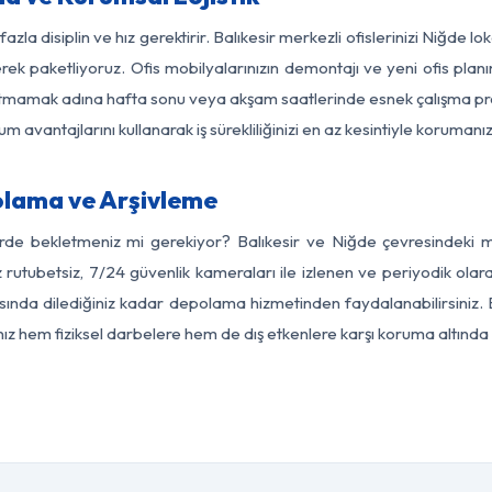
azla disiplin ve hız gerektirir. Balıkesir merkezli ofislerinizi Niğde l
rek paketliyoruz. Ofis mobilyalarınızın demontajı ve yeni ofis planı
i aksatmamak adına hafta sonu veya akşam saatlerinde esnek çalışma 
lum avantajlarını kullanarak iş sürekliliğinizi en az kesintiyle koruman
olama ve Arşivleme
rde bekletmeniz mi gerekiyor? Balıkesir ve Niğde çevresindeki mo
 rutubetsiz, 7/24 güvenlik kameraları ile izlenen ve periyodik olara
ında dilediğiniz kadar depolama hizmetinden faydalanabilirsiniz. E
nız hem fiziksel darbelere hem de dış etkenlere karşı koruma altında 