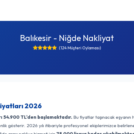
Balıkesir - Niğde Nakliyat
(124 Müşteri Oylaması)
Fiyatları 2026
ı
54.900 TL'den başlamaktadır.
Bu fiyatlar taşınacak eşyanın 
lik gösterir. 2026 yılı itibariyle profesyonel ekiplerimizce belirle
ğde arası nakliye hizmeti için
75.000 liraya kadar çıkabilmekted