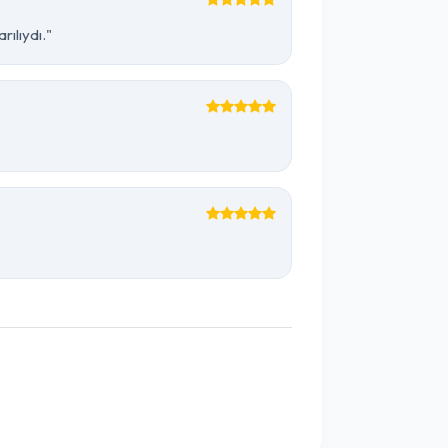
ılıydı."