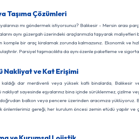
şya Taşıma Çözümleri
şyalarınızı mı göndermek istiyorsunuz? Balıkesir - Mersin arası pa
larını aynı güzergah üzerindeki araçlarımızla taşıyarak maliyetleri b
için komple bir araç kiralamak zorunda kalmazsınız. Ekonomik ve hız
 ulaştırılır. Parsiyel taşımacılıkta da aynı özenle paketleme ve sigor
ü Nakliyat ve Kat Erişimi
 kaldığı dar merdivenli veya yüksek katlı binalarda, Balıkesir
nakliyat sayesinde eşyalarınız bina içinde sürüklenmez, çizilme veya 
nızı doğrudan balkon veya pencere üzerinden aracımıza yüklüyoruz.
nlik önlemlerimiz gereği, her kurulum öncesi zemin etüdü yapılır ve
ıma ve Kurumsal Lojistik