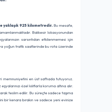
e yaklaşık 925 kilometredir.
Bu mesafe,
de tamamlanmaktadır. Balıkesir lokasyonundan
şyalarınızın sarsıntıdan etkilenmemesi için
eya yoğun trafik saatlerinde bu rota üzerinde
teri memnuniyetini en üst safhada tutuyoruz.
alarınızı özel kılıflarla koruma altına alır.
larak teslim edilir. Bu süreçte sadece taşıma
ini bir kenara bırakın ve sadece yeni evinize