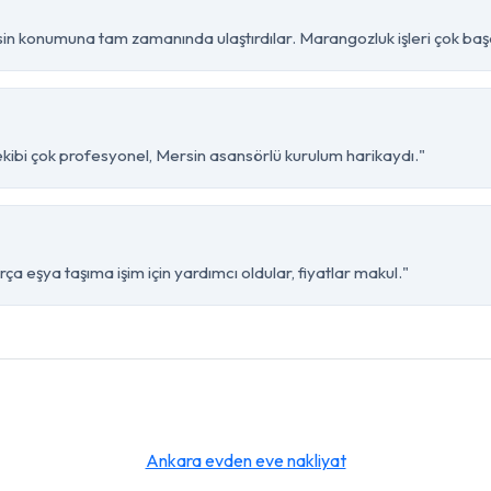
sin konumuna tam zamanında ulaştırdılar. Marangozluk işleri çok başar
 ekibi çok profesyonel, Mersin asansörlü kurulum harikaydı."
ça eşya taşıma işim için yardımcı oldular, fiyatlar makul."
Ankara evden eve nakliyat