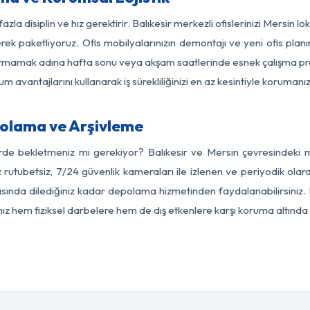
azla disiplin ve hız gerektirir. Balıkesir merkezli ofislerinizi Mersin l
rek paketliyoruz. Ofis mobilyalarınızın demontajı ve yeni ofis planı
i aksatmamak adına hafta sonu veya akşam saatlerinde esnek çalışma 
lum avantajlarını kullanarak iş sürekliliğinizi en az kesintiyle koruman
polama ve Arşivleme
rde bekletmeniz mi gerekiyor? Balıkesir ve Mersin çevresindeki mo
 rutubetsiz, 7/24 güvenlik kameraları ile izlenen ve periyodik olara
ında dilediğiniz kadar depolama hizmetinden faydalanabilirsiniz. 
nız hem fiziksel darbelere hem de dış etkenlere karşı koruma altında 