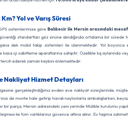
 Km? Yol ve Varış Süresi
 GPS sistemlerimize göre
Balıkesir ile Mersin arasındaki mesaf
yol güvenliği standartları göz önüne alındığında ortalama bir süre
şana dek mobil takip sistemleri ile izlenmektedir. Yol boyunca e
 kasa içi sabitleme aparatlarına sahiptir. Özellikle kış aylarında v
ı tercih ederek zaman kaybını önlemektedir.
e Nakliyat Hizmet Detayları
ölgesine gerçekleştirdiğimiz evden eve nakliyat süreçlerinde, müş
ızı de monte hale getirip havalı naylonlarla ambalajlarken, beyaz eşy
r bir parça, Mersin adresindeki yeni yerinde titizlikle kurulumu yapı
zleşmesi ile tüm varlıklarınız güvence altına alınır. Ev taşıma zahmet