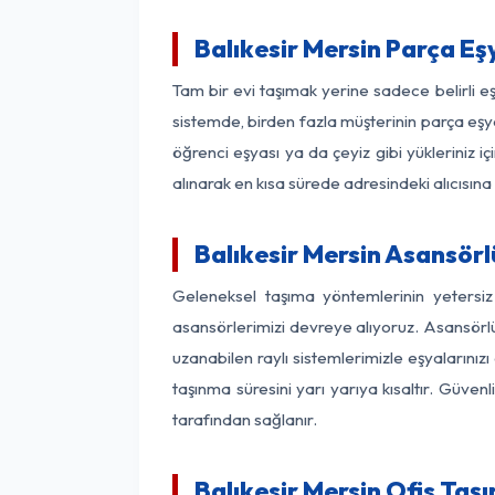
Balıkesir Mersin Parça E
Tam bir evi taşımak yerine sadece belirli e
sistemde, birden fazla müşterinin parça eşya
öğrenci eşyası ya da çeyiz gibi yükleriniz 
alınarak en kısa sürede adresindeki alıcısına
Balıkesir Mersin Asansörl
Geleneksel taşıma yöntemlerinin yetersiz
asansörlerimizi devreye alıyoruz. Asansörlü 
uzanabilen raylı sistemlerimizle eşyaları
taşınma süresini yarı yarıya kısaltır. Güve
tarafından sağlanır.
Balıkesir Mersin Ofis Taş