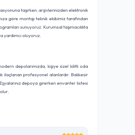
okasyonuna taşırken, arşivlerinizden elektronik
nıza göre montajı teknik ekibimiz tarafından
programları sunuyoruz. Kurumsal taşımacılıkta
ıza yardımcı oluyoruz.
dern depolarımızda, kişiye özel kilitli oda
k ilaçlanan profesyonel alanlardır. Balıkesir
Eşyalarınız depoya girerken envanter listesi
olur.