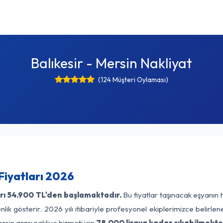
Balıkesir - Mersin Nakliyat
(124 Müşteri Oylaması)
 Fiyatları 2026
rı
54.900 TL'den başlamaktadır.
Bu fiyatlar taşınacak eşyanın 
lik gösterir. 2026 yılı itibariyle profesyonel ekiplerimizce belirle
rsin arası nakliye hizmeti için
78.000 liraya kadar çıkabilmekte