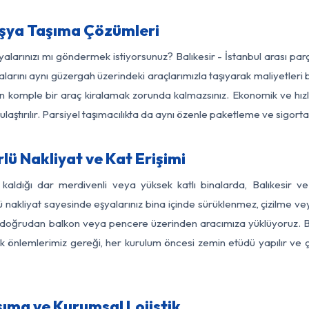
 Eşya Taşıma Çözümleri
şyalarınızı mı göndermek istiyorsunuz? Balıkesir - İstanbul arası pa
larını aynı güzergah üzerindeki araçlarımızla taşıyarak maliyetleri b
için komple bir araç kiralamak zorunda kalmazsınız. Ekonomik ve hız
 ulaştırılır. Parsiyel taşımacılıkta da aynı özenle paketleme ve sigor
lü Nakliyat ve Kat Erişimi
kaldığı dar merdivenli veya yüksek katlı binalarda, Balıkesir 
nakliyat sayesinde eşyalarınız bina içinde sürüklenmez, çizilme veya 
nızı doğrudan balkon veya pencere üzerinden aracımıza yüklüyoruz.
nlik önlemlerimiz gereği, her kurulum öncesi zemin etüdü yapılır ve
aşıma ve Kurumsal Lojistik