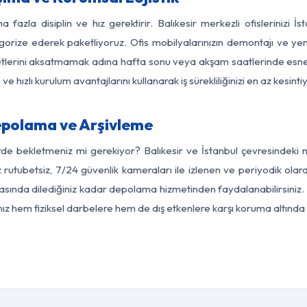
 fazla disiplin ve hız gerektirir. Balıkesir merkezli ofislerinizi İ
egorize ederek paketliyoruz. Ofis mobilyalarınızın demontajı ve yeni
aaliyetlerini aksatmamak adına hafta sonu veya akşam saatlerinde e
 ve hızlı kurulum avantajlarını kullanarak iş sürekliliğinizi en az kesi
Depolama ve Arşivleme
de bekletmeniz mi gerekiyor? Balıkesir ve İstanbul çevresindeki m
 rutubetsiz, 7/24 güvenlik kameraları ile izlenen ve periyodik olara
asında dilediğiniz kadar depolama hizmetinden faydalanabilirsiniz. 
nız hem fiziksel darbelere hem de dış etkenlere karşı koruma altında 