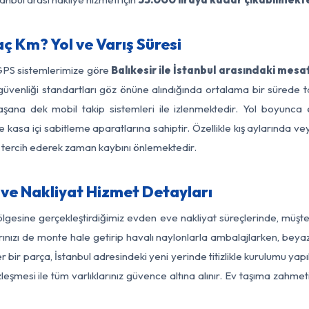
aç Km? Yol ve Varış Süresi
 GPS sistemlerimize göre
Balıkesir ile İstanbul arasındaki mesa
yol güvenliği standartları göz önüne alındığında ortalama bir süre
laşana dek mobil takip sistemleri ile izlenmektedir. Yol boyunca e
 kasa içi sabitleme aparatlarına sahiptir. Özellikle kış aylarında v
ı tercih ederek zaman kaybını önlemektedir.
Eve Nakliyat Hizmet Detayları
 bölgesine gerçekleştirdiğimiz evden eve nakliyat süreçlerinde, müş
ızı de monte hale getirip havalı naylonlarla ambalajlarken, beyaz eşy
 bir parça, İstanbul adresindeki yeni yerinde titizlikle kurulumu yap
zleşmesi ile tüm varlıklarınız güvence altına alınır. Ev taşıma zahmet