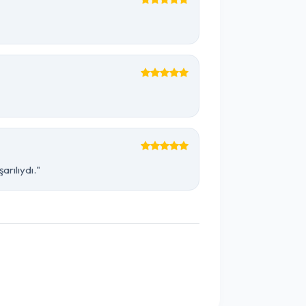
arılıydı."