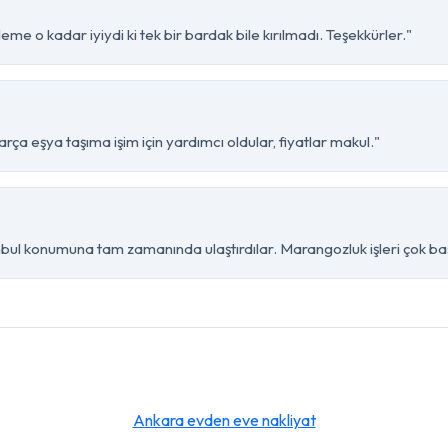
leme o kadar iyiydi ki tek bir bardak bile kırılmadı. Teşekkürler."
arça eşya taşıma işim için yardımcı oldular, fiyatlar makul."
nbul konumuna tam zamanında ulaştırdılar. Marangozluk işleri çok baş
Ankara evden eve nakliyat