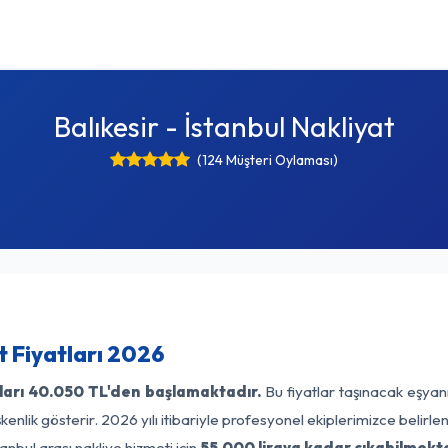
Balıkesir - İstanbul Nakliyat
(124 Müşteri Oylaması)
t Fiyatları 2026
ları
40.050 TL'den başlamaktadır.
Bu fiyatlar taşınacak eşyan
enlik gösterir. 2026 yılı itibariyle profesyonel ekiplerimizce belirl
tanbul arası nakliye hizmeti için
55.000 liraya kadar çıkabilmekte