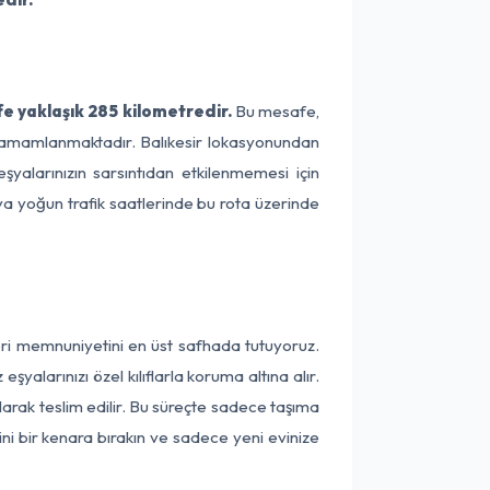
fe yaklaşık 285 kilometredir.
Bu mesafe,
de tamamlanmaktadır. Balıkesir lokasyonundan
şyalarınızın sarsıntıdan etkilenmemesi için
eya yoğun trafik saatlerinde bu rota üzerinde
teri memnuniyetini en üst safhada tutuyoruz.
alarınızı özel kılıflarla koruma altına alır.
ılarak teslim edilir. Bu süreçte sadece taşıma
ini bir kenara bırakın ve sadece yeni evinize