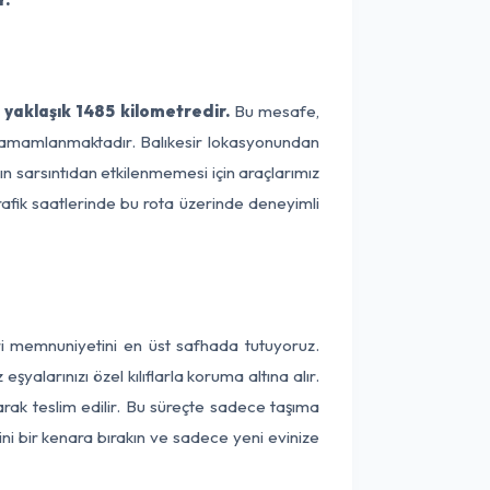
e yaklaşık 1485 kilometredir.
Bu mesafe,
de tamamlanmaktadır. Balıkesir lokasyonundan
zın sarsıntıdan etkilenmemesi için araçlarımız
rafik saatlerinde bu rota üzerinde deneyimli
teri memnuniyetini en üst safhada tutuyoruz.
alarınızı özel kılıflarla koruma altına alır.
larak teslim edilir. Bu süreçte sadece taşıma
ini bir kenara bırakın ve sadece yeni evinize