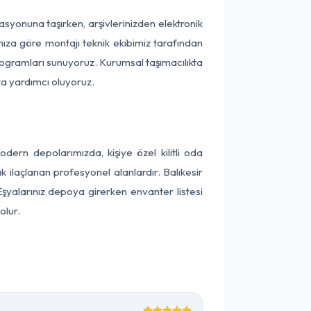
okasyonuna taşırken, arşivlerinizden elektronik
nıza göre montajı teknik ekibimiz tarafından
programları sunuyoruz. Kurumsal taşımacılıkta
ıza yardımcı oluyoruz.
dern depolarımızda, kişiye özel kilitli oda
k ilaçlanan profesyonel alanlardır. Balıkesir
Eşyalarınız depoya girerken envanter listesi
olur.