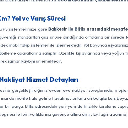
Km? Yol ve Varış Süresi
 GPS sistemlerimize göre
Balıkesir ile Bitlis arasındaki mesaf
yol güvenliği standartları göz önüne alındığında ortalama bir süre
a dek mobil takip sistemleri ile izlenmektedir. Yol boyunca eşyalarını
abitleme aparatlarına sahiptir. Özellikle kış aylarında veya yoğun t
derek zaman kaybını önlemektedir.
e Nakliyat Hizmet Detayları
ölgesine gerçekleştirdiğimiz evden eve nakliyat süreçlerinde, müş
ızı de monte hale getirip havalı naylonlarla ambalajlarken, beyaz eşy
r bir parça, Bitlis adresindeki yeni yerinde titizlikle kurulumu yapı
zleşmesi ile tüm varlıklarınız güvence altına alınır. Ev taşıma zahmet