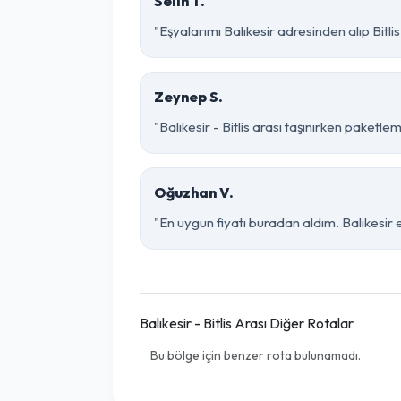
Selin T.
"Eşyalarımı Balıkesir adresinden alıp Bitl
Zeynep S.
"Balıkesir - Bitlis arası taşınırken paketlem
Oğuzhan V.
"En uygun fiyatı buradan aldım. Balıkesir 
Balıkesir - Bitlis Arası Diğer Rotalar
Bu bölge için benzer rota bulunamadı.