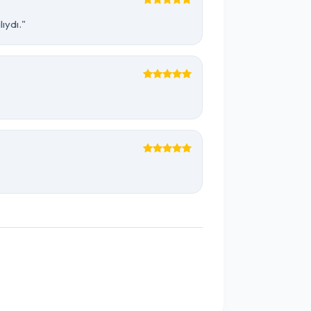
ıydı."