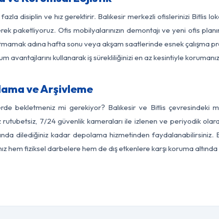
azla disiplin ve hız gerektirir. Balıkesir merkezli ofislerinizi Bitlis l
rek paketliyoruz. Ofis mobilyalarınızın demontajı ve yeni ofis planı
i aksatmamak adına hafta sonu veya akşam saatlerinde esnek çalışma 
lum avantajlarını kullanarak iş sürekliliğinizi en az kesintiyle koruman
olama ve Arşivleme
rde bekletmeniz mi gerekiyor? Balıkesir ve Bitlis çevresindeki mo
 rutubetsiz, 7/24 güvenlik kameraları ile izlenen ve periyodik olara
ında dilediğiniz kadar depolama hizmetinden faydalanabilirsiniz. 
nız hem fiziksel darbelere hem de dış etkenlere karşı koruma altında 