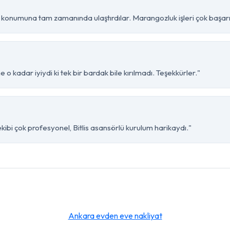
is konumuna tam zamanında ulaştırdılar. Marangozluk işleri çok başarıl
e o kadar iyiydi ki tek bir bardak bile kırılmadı. Teşekkürler."
ekibi çok profesyonel, Bitlis asansörlü kurulum harikaydı."
Ankara evden eve nakliyat