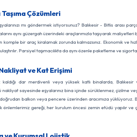
ya Taşıma Çözümleri
şyalarınızı mı göndermek istiyorsunuz? Balıkesir - Bitlis arası pa
larını aynı güzergah üzerindeki araçlarımızla taşıyarak maliyetleri b
için komple bir araç kiralamak zorunda kalmazsınız. Ekonomik ve hız
 ulaştırılır. Parsiyel taşımacılıkta da aynı özenle paketleme ve sigor
 Nakliyat ve Kat Erişimi
 kaldığı dar merdivenli veya yüksek katlı binalarda, Balıkesir
nakliyat sayesinde eşyalarınız bina içinde sürüklenmez, çizilme veya 
nızı doğrudan balkon veya pencere üzerinden aracımıza yüklüyoruz.
nlik önlemlerimiz gereği, her kurulum öncesi zemin etüdü yapılır ve
ma ve Kurumsal Lojistik