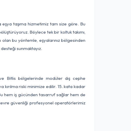
rça eşya taşıma hizmetimiz tam size göre. Bu
ölüştürüyoruz. Böylece tek bir koltuk takımı,
lı olan bu yöntemle, eşyalarınız bölgesinden
ta desteği sunmaktayız.
 ve Bitlis bölgelerinde modüler dış cephe
kırılma riski minimize edilir. 15. kata kadar
 Bu hem iş gücünden tasarruf sağlar hem de
 çevre güvenliği profesyonel operatörlerimiz