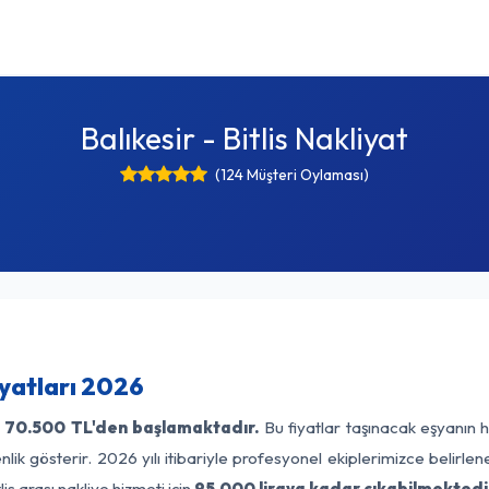
Balıkesir - Bitlis Nakliyat
(124 Müşteri Oylaması)
Fiyatları 2026
ı
70.500 TL'den başlamaktadır.
Bu fiyatlar taşınacak eşyanın h
lik gösterir. 2026 yılı itibariyle profesyonel ekiplerimizce belirle
lis arası nakliye hizmeti için
95.000 liraya kadar çıkabilmektedi