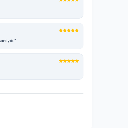
rılıydı."