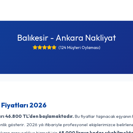
Balıkesir - Ankara Nakliyat
(124 Müşteri Oylaması)
 Fiyatları 2026
rı
46.800 TL'den başlamaktadır.
Bu fiyatlar taşınacak eşyanın 
lik gösterir. 2026 yılı itibariyle profesyonel ekiplerimizce belirle
nkara arası nakliye hizmeti için
65.000 liraya kadar çıkabilmekte