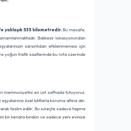
e yaklaşık 535 kilometredir.
Bu mesafe,
de tamamlanmaktadır. Balıkesir lokasyonundan
şyalarınızın sarsıntıdan etkilenmemesi için
eya yoğun trafik saatlerinde bu rota üzerinde
teri memnuniyetini en üst safhada tutuyoruz.
alarınızı özel kılıflarla koruma altına alır.
larak teslim edilir. Bu süreçte sadece taşıma
ini bir kenara bırakın ve sadece yeni evinize