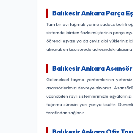
Balıkesir Ankara Parça E
Tam bir evi taşımak yerine sadece belirli e
sistemde, birden fazla müşterinin parça eşya
öğrenci eşyası ya da çeyiz gibi yükleriniz 
alınarak en kısa sürede adresindeki alıcısına
Balıkesir Ankara Asansörl
Geleneksel taşıma yöntemlerinin yetersiz
asansörlerimizi devreye alıyoruz. Asansörlü 
uzanabilen raylı sistemlerimizle eşyaları
taşınma süresini yarı yarıya kısaltır. Güve
tarafından sağlanır.
Balıkesir Ankara Ofis Taş