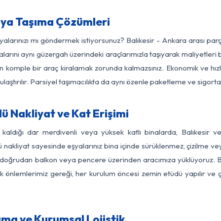
şya Taşıma Çözümleri
şyalarınızı mı göndermek istiyorsunuz? Balıkesir - Ankara arası pa
larını aynı güzergah üzerindeki araçlarımızla taşıyarak maliyetleri b
için komple bir araç kiralamak zorunda kalmazsınız. Ekonomik ve hız
 ulaştırılır. Parsiyel taşımacılıkta da aynı özenle paketleme ve sigor
ü Nakliyat ve Kat Erişimi
 kaldığı dar merdivenli veya yüksek katlı binalarda, Balıkesir
nakliyat sayesinde eşyalarınız bina içinde sürüklenmez, çizilme veya 
nızı doğrudan balkon veya pencere üzerinden aracımıza yüklüyoruz.
nlik önlemlerimiz gereği, her kurulum öncesi zemin etüdü yapılır ve
ıma ve Kurumsal Lojistik