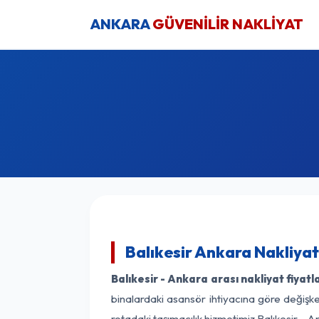
ANKARA
GÜVENİLİR NAKLİYAT
Balıkesir Ankara Nakliyat
Balıkesir - Ankara arası nakliyat fiyatla
binalardaki asansör ihtiyacına göre değişken
rotadaki taşımacılık hizmetimiz Balıkesir - A