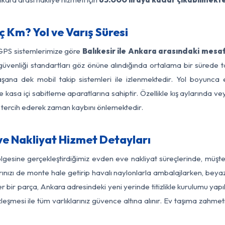
ç Km? Yol ve Varış Süresi
 GPS sistemlerimize göre
Balıkesir ile Ankara arasındaki mesaf
yol güvenliği standartları göz önüne alındığında ortalama bir süre
şana dek mobil takip sistemleri ile izlenmektedir. Yol boyunca e
 kasa içi sabitleme aparatlarına sahiptir. Özellikle kış aylarında v
ı tercih ederek zaman kaybını önlemektedir.
ve Nakliyat Hizmet Detayları
ölgesine gerçekleştirdiğimiz evden eve nakliyat süreçlerinde, müş
ızı de monte hale getirip havalı naylonlarla ambalajlarken, beyaz eşy
r bir parça, Ankara adresindeki yeni yerinde titizlikle kurulumu yapı
zleşmesi ile tüm varlıklarınız güvence altına alınır. Ev taşıma zahmet