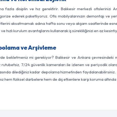
a fazla disiplin ve hız gerektirir. Balıkesir merkezli ofislerinizi 
egorize ederek paketliyoruz. Ofis mobilyalarınızın demontajı ve yeni
aaliyetlerini aksatmamak adına hafta sonu veya akşam saatlerinde e
 ve hızlı kurulum avantajlarını kullanarak iş sürekliliğinizi en az kesi
polama ve Arşivleme
rde bekletmeniz mi gerekiyor? Balıkesir ve Ankara çevresindeki mo
 rutubetsiz, 7/24 güvenlik kameraları ile izlenen ve periyodik olara
ında dilediğiniz kadar depolama hizmetinden faydalanabilirsiniz. 
nız hem fiziksel darbelere hem de dış etkenlere karşı koruma altında 