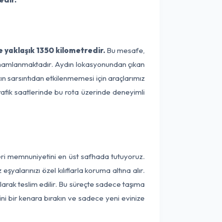
 yaklaşık 1350 kilometredir.
Bu mesafe,
 tamamlanmaktadır. Aydın lokasyonundan çıkan
ın sarsıntıdan etkilenmemesi için araçlarımız
rafik saatlerinde bu rota üzerinde deneyimli
teri memnuniyetini en üst safhada tutuyoruz.
alarınızı özel kılıflarla koruma altına alır.
larak teslim edilir. Bu süreçte sadece taşıma
ini bir kenara bırakın ve sadece yeni evinize