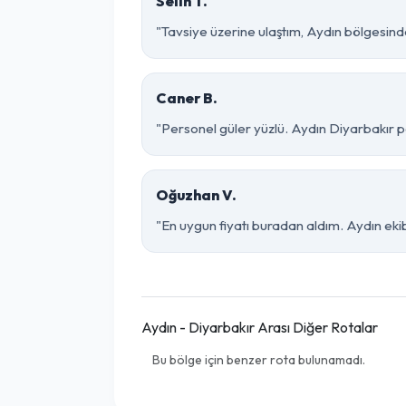
Selin T.
"Tavsiye üzerine ulaştım, Aydın bölgesinde ço
Caner B.
"Personel güler yüzlü. Aydın Diyarbakır pa
Oğuzhan V.
"En uygun fiyatı buradan aldım. Aydın eki
Aydın - Diyarbakır Arası Diğer Rotalar
Bu bölge için benzer rota bulunamadı.