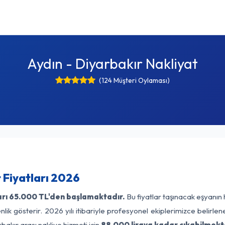
Aydın - Diyarbakır Nakliyat
(124 Müşteri Oylaması)
 Fiyatları 2026
arı
65.000 TL'den başlamaktadır.
Bu fiyatlar taşınacak eşyanın 
lik gösterir. 2026 yılı itibariyle profesyonel ekiplerimizce belirle
bakır arası nakliye hizmeti için
88.000 liraya kadar çıkabilmekt