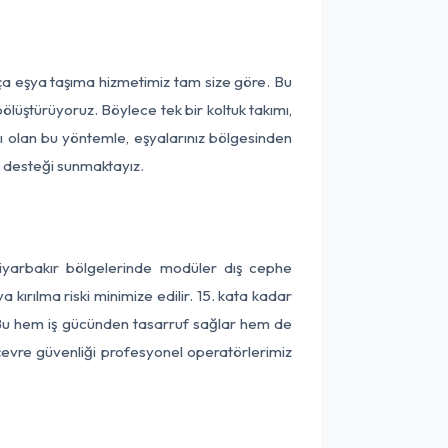
rça eşya taşıma hizmetimiz tam size göre. Bu
ölüştürüyoruz. Böylece tek bir koltuk takımı,
lı olan bu yöntemle, eşyalarınız bölgesinden
ta desteği sunmaktayız.
Diyarbakır bölgelerinde modüler dış cephe
kırılma riski minimize edilir. 15. kata kadar
 Bu hem iş gücünden tasarruf sağlar hem de
 çevre güvenliği profesyonel operatörlerimiz