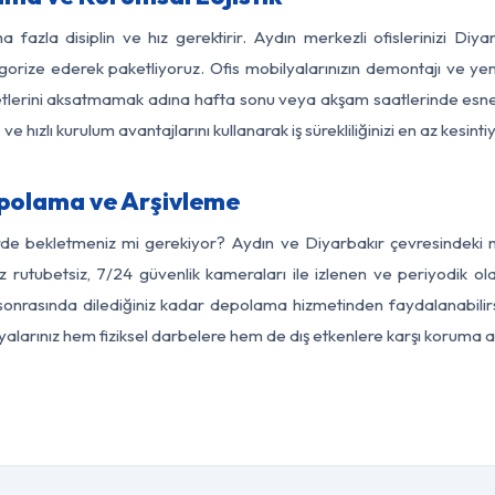
a fazla disiplin ve hız gerektirir. Aydın merkezli ofislerinizi Diya
egorize ederek paketliyoruz. Ofis mobilyalarınızın demontajı ve yeni
aaliyetlerini aksatmamak adına hafta sonu veya akşam saatlerinde e
 ve hızlı kurulum avantajlarını kullanarak iş sürekliliğinizi en az kesi
epolama ve Arşivleme
rde bekletmeniz mi gerekiyor? Aydın ve Diyarbakır çevresindeki mo
z rutubetsiz, 7/24 güvenlik kameraları ile izlenen ve periyodik ol
sonrasında dilediğiniz kadar depolama hizmetinden faydalanabilirs
eşyalarınız hem fiziksel darbelere hem de dış etkenlere karşı koruma al