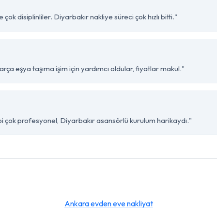
k disiplinliler. Diyarbakır nakliye süreci çok hızlı bitti."
rça eşya taşıma işim için yardımcı oldular, fiyatlar makul."
bi çok profesyonel, Diyarbakır asansörlü kurulum harikaydı."
Ankara evden eve nakliyat