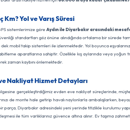
ç Km? Yol ve Varış Süresi
GPS sistemlerimize göre
Aydın ile Diyarbakır arasındaki mesafe
yol güvenliği standartları göz önüne alındığında ortalama bir sürede
 dek mobil takip sistemleri ile izlenmektedir. Yol boyunca eşyalarınız
abitleme aparatlarına sahiptir. Özellikle kış aylarında veya yoğun t
derek zaman kaybını önlemektedir.
ve Nakliyat Hizmet Detayları
ölgesine gerçekleştirdiğimiz evden eve nakliyat süreçlerinde, müş
ızı de monte hale getirip havalı naylonlarla ambalajlarken, beyaz eşy
r parça, Diyarbakır adresindeki yeni yerinde titizlikle kurulumu yapı
zleşmesi ile tüm varlıklarınız güvence altına alınır. Ev taşıma zahmet