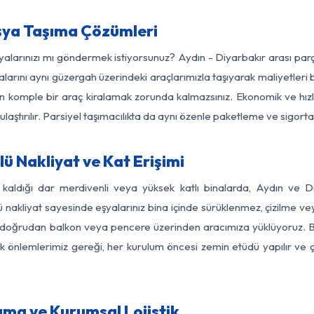
şya Taşıma Çözümleri
şyalarınızı mı göndermek istiyorsunuz? Aydın - Diyarbakır arası pa
larını aynı güzergah üzerindeki araçlarımızla taşıyarak maliyetleri b
için komple bir araç kiralamak zorunda kalmazsınız. Ekonomik ve hız
 ulaştırılır. Parsiyel taşımacılıkta da aynı özenle paketleme ve sigor
ü Nakliyat ve Kat Erişimi
 kaldığı dar merdivenli veya yüksek katlı binalarda, Aydın ve 
nakliyat sayesinde eşyalarınız bina içinde sürüklenmez, çizilme veya 
nızı doğrudan balkon veya pencere üzerinden aracımıza yüklüyoruz.
nlik önlemlerimiz gereği, her kurulum öncesi zemin etüdü yapılır ve
ıma ve Kurumsal Lojistik