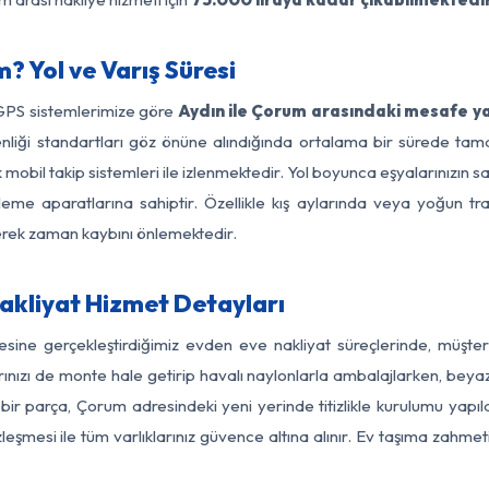
 Yol ve Varış Süresi
 GPS sistemlerimize göre
Aydın ile Çorum arasındaki mesafe ya
güvenliği standartları göz önüne alındığında ortalama bir sürede 
mobil takip sistemleri ile izlenmektedir. Yol boyunca eşyalarınızın sa
leme aparatlarına sahiptir. Özellikle kış aylarında veya yoğun tr
derek zaman kaybını önlemektedir.
akliyat Hizmet Detayları
esine gerçekleştirdiğimiz evden eve nakliyat süreçlerinde, müşte
ızı de monte hale getirip havalı naylonlarla ambalajlarken, beyaz eşy
ir parça, Çorum adresindeki yeni yerinde titizlikle kurulumu yapıl
zleşmesi ile tüm varlıklarınız güvence altına alınır. Ev taşıma zahmet