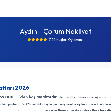
Aydın - Çorum Nakliyat
(124 Müşteri Oylaması)
atları 2026
55.000 TL'den başlamaktadır.
Bu fiyatlar taşınacak eşyanın h
lik gösterir. 2026 yılı itibariyle profesyonel ekiplerimizce belirle
 arası nakliye hizmeti için
75.000 liraya kadar çıkabilmektedir