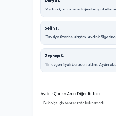
Derya L.
"Aydın - Çorum arası taşınırken paketleme o
Selin T.
"Tavsiye üzerine ulaştım, Aydın bölgesinde ç
Zeynep S.
"En uygun fiyatı buradan aldım. Aydın eki
Aydın - Çorum Arası Diğer Rotalar
Bu bölge için benzer rota bulunamadı.