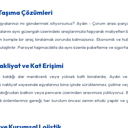
Taşıma Çözümleri
 eşyalarınızı mı göndermek istiyorsunuz? Aydın - Çorum arası parç
larını aynı güzergah üzerindeki araçlarımızla taşıyarak maliyetleri b
için komple bir araç kiralamak zorunda kalmazsınız. Ekonomik ve hız
 ulaştırılır. Parsiyel taşımacılıkta da aynı özenle paketleme ve sigor
kliyat ve Kat Erişimi
z kaldığı dar merdivenli veya yüksek katlı binalarda, Aydın
nakliyat sayesinde eşyalarınız bina içinde sürüklenmez, çizilme veya 
nızı doğrudan balkon veya pencere üzerinden aracımıza yüklüyoruz.
nlik önlemlerimiz gereği, her kurulum öncesi zemin etüdü yapılır ve
ve Kurumsal Lojistik