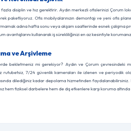
fazla disiplin ve hız gerektirir. Aydın merkezli ofislerinizi Çorum lo
rek paketliyoruz. Ofis mobilyalarınızın demontajı ve yeni ofis planı
i aksatmamak adına hafta sonu veya akşam saatlerinde esnek çalışma 
lum avantajlarını kullanarak iş sürekliliğinizi en az kesintiyle koruman
ma ve Arşivleme
erde bekletmeniz mi gerekiyor? Aydın ve Çorum çevresindeki mod
z rutubetsiz, 7/24 güvenlik kameraları ile izlenen ve periyodik ol
ında dilediğiniz kadar depolama hizmetinden faydalanabilirsiniz. E
nız hem fiziksel darbelere hem de dış etkenlere karşı koruma altında 