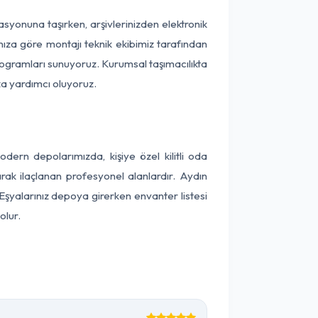
kasyonuna taşırken, arşivlerinizden elektronik
nıza göre montajı teknik ekibimiz tarafından
programları sunuyoruz. Kurumsal taşımacılıkta
ıza yardımcı oluyoruz.
ern depolarımızda, kişiye özel kilitli oda
arak ilaçlanan profesyonel alanlardır. Aydın
şyalarınız depoya girerken envanter listesi
olur.