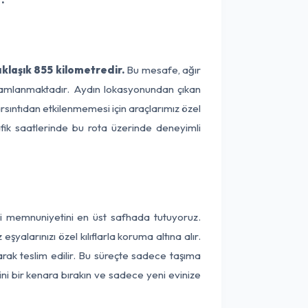
klaşık 855 kilometredir.
Bu mesafe, ağır
tamamlanmaktadır. Aydın lokasyonundan çıkan
rsıntıdan etkilenmemesi için araçlarımız özel
afik saatlerinde bu rota üzerinde deneyimli
ri memnuniyetini en üst safhada tutuyoruz.
alarınızı özel kılıflarla koruma altına alır.
arak teslim edilir. Bu süreçte sadece taşıma
ini bir kenara bırakın ve sadece yeni evinize