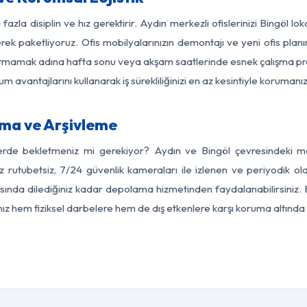
fazla disiplin ve hız gerektirir. Aydın merkezli ofislerinizi Bingöl lo
rek paketliyoruz. Ofis mobilyalarınızın demontajı ve yeni ofis planı
i aksatmamak adına hafta sonu veya akşam saatlerinde esnek çalışma 
lum avantajlarını kullanarak iş sürekliliğinizi en az kesintiyle koruman
ama ve Arşivleme
erde bekletmeniz mi gerekiyor? Aydın ve Bingöl çevresindeki mod
z rutubetsiz, 7/24 güvenlik kameraları ile izlenen ve periyodik ol
ında dilediğiniz kadar depolama hizmetinden faydalanabilirsiniz. 
nız hem fiziksel darbelere hem de dış etkenlere karşı koruma altında 