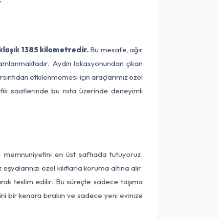
klaşık 1385 kilometredir.
Bu mesafe, ağır
tamamlanmaktadır. Aydın lokasyonundan çıkan
arsıntıdan etkilenmemesi için araçlarımız özel
afik saatlerinde bu rota üzerinde deneyimli
ri memnuniyetini en üst safhada tutuyoruz.
alarınızı özel kılıflarla koruma altına alır.
arak teslim edilir. Bu süreçte sadece taşıma
ini bir kenara bırakın ve sadece yeni evinize