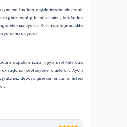
kasyonuna taşırken, arşivlerinizden elektronik
nıza göre montajı teknik ekibimiz tarafından
programları sunuyoruz. Kurumsal taşımacılıkta
ıza yardımcı oluyoruz.
ern depolarımızda, kişiye özel kilitli oda
arak ilaçlanan profesyonel alanlardır. Aydın
Eşyalarınız depoya girerken envanter listesi
olur.