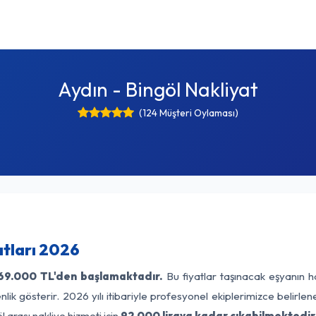
Aydın - Bingöl Nakliyat
(124 Müşteri Oylaması)
atları 2026
69.000 TL'den başlamaktadır.
Bu fiyatlar taşınacak eşyanın h
lik gösterir. 2026 yılı itibariyle profesyonel ekiplerimizce belirle
 arası nakliye hizmeti için
92.000 liraya kadar çıkabilmektedir