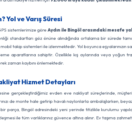
? Yol ve Varış Süresi
 GPS sistemlerimize göre
Aydın ile Bingöl arasındaki mesafe ya
güvenliği standartları göz önüne alındığında ortalama bir sürede 
mobil takip sistemleri ile izlenmektedir. Yol boyunca eşyalarınızın s
leme aparatlarına sahiptir. Özellikle kış aylarında veya yoğun tr
derek zaman kaybını önlemektedir.
akliyat Hizmet Detayları
gesine gerçekleştirdiğimiz evden eve nakliyat süreçlerinde, müşte
ızı de monte hale getirip havalı naylonlarla ambalajlarken, beyaz eşy
ir parça, Bingöl adresindeki yeni yerinde titizlikle kurulumu yapıl
zleşmesi ile tüm varlıklarınız güvence altına alınır. Ev taşıma zahmet