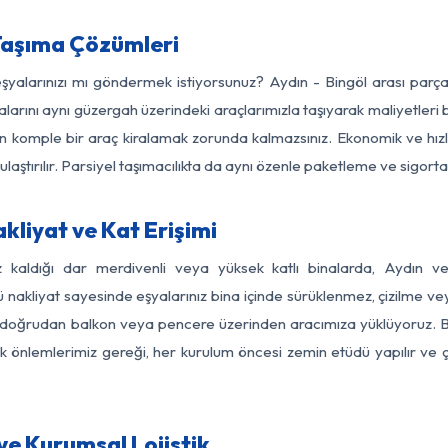
Taşıma Çözümleri
eşyalarınızı mı göndermek istiyorsunuz? Aydın - Bingöl arası par
larını aynı güzergah üzerindeki araçlarımızla taşıyarak maliyetleri b
için komple bir araç kiralamak zorunda kalmazsınız. Ekonomik ve hız
 ulaştırılır. Parsiyel taşımacılıkta da aynı özenle paketleme ve sigor
kliyat ve Kat Erişimi
z kaldığı dar merdivenli veya yüksek katlı binalarda, Aydın 
nakliyat sayesinde eşyalarınız bina içinde sürüklenmez, çizilme veya 
nızı doğrudan balkon veya pencere üzerinden aracımıza yüklüyoruz.
nlik önlemlerimiz gereği, her kurulum öncesi zemin etüdü yapılır ve
ve Kurumsal Lojistik