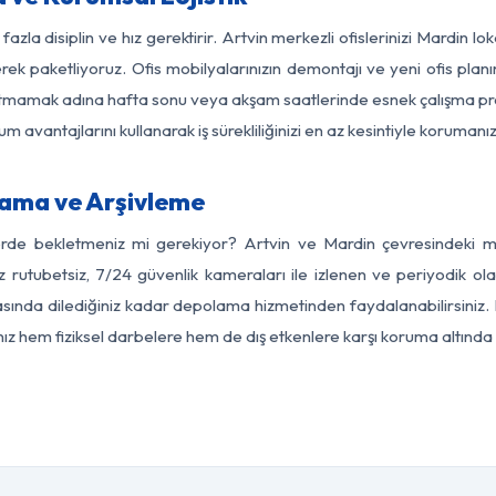
azla disiplin ve hız gerektirir. Artvin merkezli ofislerinizi Mardin l
rek paketliyoruz. Ofis mobilyalarınızın demontajı ve yeni ofis planı
i aksatmamak adına hafta sonu veya akşam saatlerinde esnek çalışma 
lum avantajlarını kullanarak iş sürekliliğinizi en az kesintiyle koruman
lama ve Arşivleme
erde bekletmeniz mi gerekiyor? Artvin ve Mardin çevresindeki mod
z rutubetsiz, 7/24 güvenlik kameraları ile izlenen ve periyodik ola
ında dilediğiniz kadar depolama hizmetinden faydalanabilirsiniz. 
nız hem fiziksel darbelere hem de dış etkenlere karşı koruma altında 