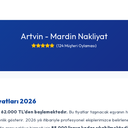
Artvin - Mardin Nakliyat
(124 Müşteri Oylaması)
yatları 2026
62.000 TL'den başlamaktadır.
Bu fiyatlar taşınacak eşyanın h
lik gösterir. 2026 yılı itibariyle profesyonel ekiplerimizce belirle
in arası nakliye hizmeti için
85.000 liraya kadar çıkabilmektedi