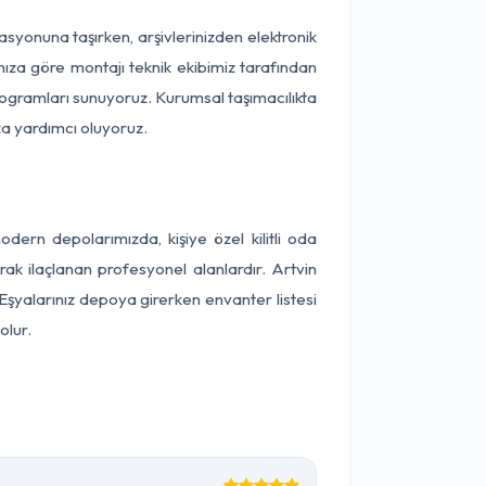
okasyonuna taşırken, arşivlerinizden elektronik
nıza göre montajı teknik ekibimiz tarafından
programları sunuyoruz. Kurumsal taşımacılıkta
ıza yardımcı oluyoruz.
ern depolarımızda, kişiye özel kilitli oda
rak ilaçlanan profesyonel alanlardır. Artvin
Eşyalarınız depoya girerken envanter listesi
olur.