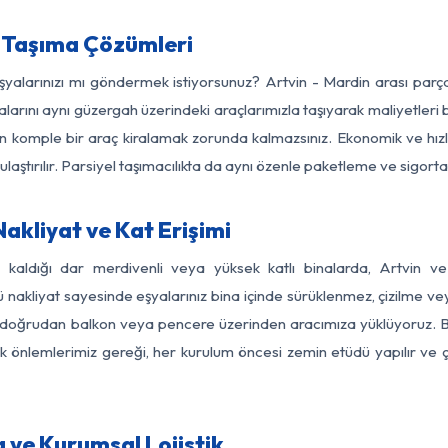
a Taşıma Çözümleri
eşyalarınızı mı göndermek istiyorsunuz? Artvin - Mardin arası par
larını aynı güzergah üzerindeki araçlarımızla taşıyarak maliyetleri b
için komple bir araç kiralamak zorunda kalmazsınız. Ekonomik ve hız
 ulaştırılır. Parsiyel taşımacılıkta da aynı özenle paketleme ve sigor
akliyat ve Kat Erişimi
z kaldığı dar merdivenli veya yüksek katlı binalarda, Artvin 
nakliyat sayesinde eşyalarınız bina içinde sürüklenmez, çizilme veya 
nızı doğrudan balkon veya pencere üzerinden aracımıza yüklüyoruz.
nlik önlemlerimiz gereği, her kurulum öncesi zemin etüdü yapılır ve
 ve Kurumsal Lojistik