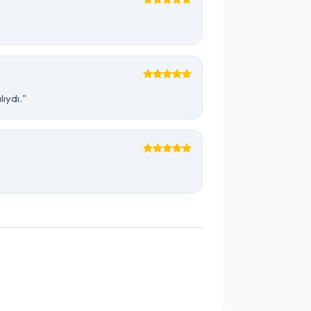
ıydı."