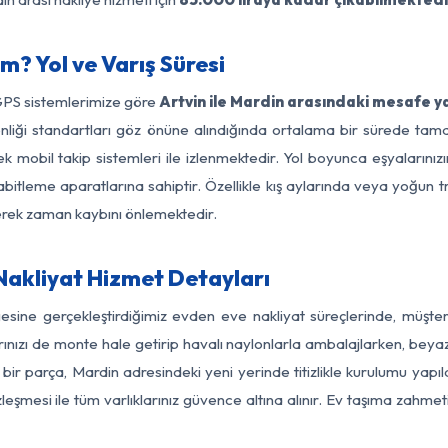
m? Yol ve Varış Süresi
GPS sistemlerimize göre
Artvin ile Mardin arasındaki mesafe ya
güvenliği standartları göz önüne alındığında ortalama bir sürede t
k mobil takip sistemleri ile izlenmektedir. Yol boyunca eşyalarınızı
abitleme aparatlarına sahiptir. Özellikle kış aylarında veya yoğun t
derek zaman kaybını önlemektedir.
Nakliyat Hizmet Detayları
gesine gerçekleştirdiğimiz evden eve nakliyat süreçlerinde, müşt
ızı de monte hale getirip havalı naylonlarla ambalajlarken, beyaz eşy
bir parça, Mardin adresindeki yeni yerinde titizlikle kurulumu yapıl
zleşmesi ile tüm varlıklarınız güvence altına alınır. Ev taşıma zahmet