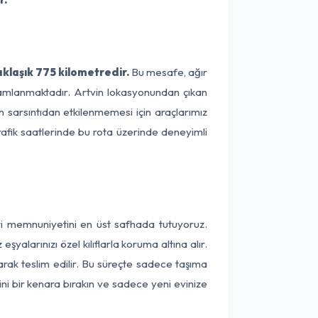
klaşık 775 kilometredir.
Bu mesafe, ağır
amamlanmaktadır. Artvin lokasyonundan çıkan
n sarsıntıdan etkilenmemesi için araçlarımız
rafik saatlerinde bu rota üzerinde deneyimli
eri memnuniyetini en üst safhada tutuyoruz.
alarınızı özel kılıflarla koruma altına alır.
arak teslim edilir. Bu süreçte sadece taşıma
ini bir kenara bırakın ve sadece yeni evinize