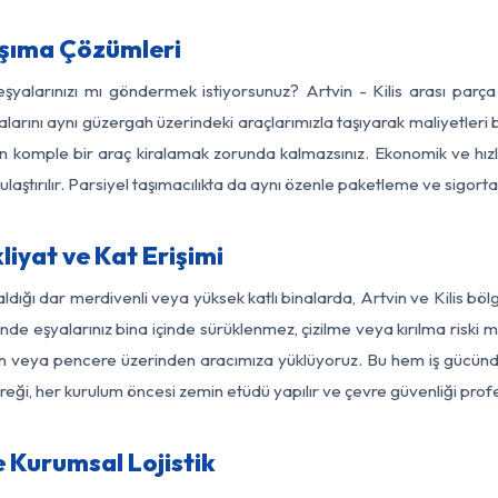
aşıma Çözümleri
eşyalarınızı mı göndermek istiyorsunuz? Artvin - Kilis arası par
larını aynı güzergah üzerindeki araçlarımızla taşıyarak maliyetleri b
için komple bir araç kiralamak zorunda kalmazsınız. Ekonomik ve hız
 ulaştırılır. Parsiyel taşımacılıkta da aynı özenle paketleme ve sigor
liyat ve Kat Erişimi
ldığı dar merdivenli veya yüksek katlı binalarda, Artvin ve Kilis bö
de eşyalarınız bina içinde sürüklenmez, çizilme veya kırılma riski min
kon veya pencere üzerinden aracımıza yüklüyoruz. Bu hem iş gücünd
gereği, her kurulum öncesi zemin etüdü yapılır ve çevre güvenliği pro
e Kurumsal Lojistik