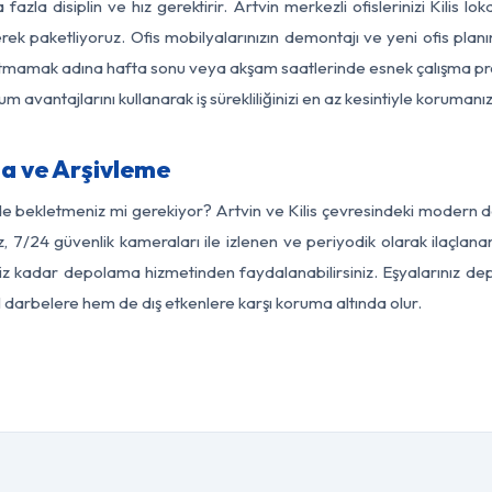
fazla disiplin ve hız gerektirir. Artvin merkezli ofislerinizi Kilis lo
rek paketliyoruz. Ofis mobilyalarınızın demontajı ve yeni ofis planı
i aksatmamak adına hafta sonu veya akşam saatlerinde esnek çalışma 
lum avantajlarını kullanarak iş sürekliliğinizi en az kesintiyle koruman
ma ve Arşivleme
e bekletmeniz mi gerekiyor? Artvin ve Kilis çevresindeki modern depo
, 7/24 güvenlik kameraları ile izlenen ve periyodik olarak ilaçlanan
z kadar depolama hizmetinden faydalanabilirsiniz. Eşyalarınız dep
el darbelere hem de dış etkenlere karşı koruma altında olur.