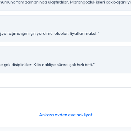
onumuna tam zamanında ulaştırdılar. Marangozluk işleri çok başarılıyd
şya taşıma işim için yardımcı oldular, fiyatlar makul."
k disiplinliler. Kilis nakliye süreci çok hızlı bitti."
Ankara evden eve nakliyat