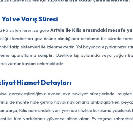
 Yol ve Varış Süresi
 GPS sistemlerimize göre
Artvin ile Kilis arasındaki mesafe ya
güvenliği standartları göz önüne alındığında ortalama bir sürede t
mobil takip sistemleri ile izlenmektedir. Yol boyunca eşyalarınızın sa
leme aparatlarına sahiptir. Özellikle kış aylarında veya yoğun tr
derek zaman kaybını önlemektedir.
kliyat Hizmet Detayları
gesine gerçekleştirdiğimiz evden eve nakliyat süreçlerinde, müşte
ızı de monte hale getirip havalı naylonlarla ambalajlarken, beyaz eşy
r parça, Kilis adresindeki yeni yerinde titizlikle kurulumu yapılarak 
si ile tüm varlıklarınız güvence altına alınır. Ev taşıma zahmeti