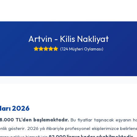
Artvin - Kilis Nakliyat
(124 Müşteri Oylaması)
tları 2026
8.000 TL'den başlamaktadır.
Bu fiyatlar taşınacak eşyanın ha
lik gösterir. 2026 yılı itibariyle profesyonel ekiplerimizce belirle
arası nakliye hizmeti için
92.000 liraya kadar çıkabilmektedir.