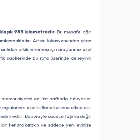
klaşık 985 kilometredir.
Bu mesafe, ağır
amamlanmaktadır. Artvin lokasyonundan çıkan
rsıntıdan etkilenmemesi için araçlarımız özel
afik saatlerinde bu rota üzerinde deneyimli
ri memnuniyetini en üst safhada tutuyoruz.
alarınızı özel kılıflarla koruma altına alır.
teslim edilir. Bu süreçte sadece taşıma değil,
ni bir kenara bırakın ve sadece yeni evinize