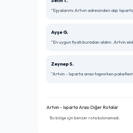
Selin T.
"Eşyalarımı Artvin adresinden alıp Ispart
Ayşe G.
"En uygun fiyatı buradan aldım. Artvin ek
Zeynep S.
"Artvin - Isparta arası taşınırken paketleme
Artvin - Isparta Arası Diğer Rotalar
Bu bölge için benzer rota bulunamadı.