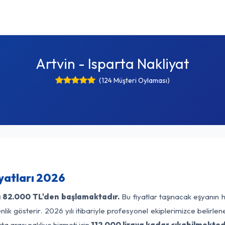
Artvin - Isparta Nakliyat
(124 Müşteri Oylaması)
iyatları 2026
ı
82.000 TL'den başlamaktadır.
Bu fiyatlar taşınacak eşyanın 
lik gösterir. 2026 yılı itibariyle profesyonel ekiplerimizce belirle
ta arası nakliye hizmeti için
112.000 liraya kadar çıkabilmekted