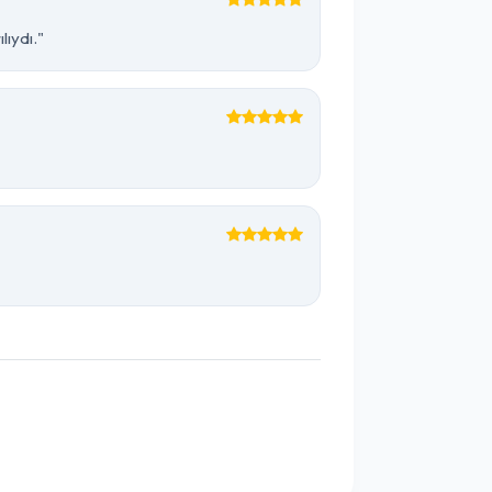
lıydı."