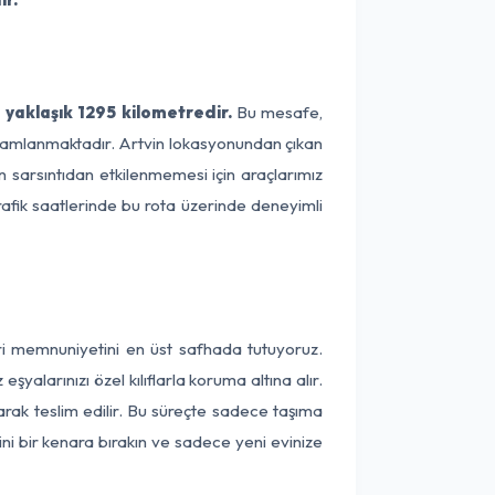
 yaklaşık 1295 kilometredir.
Bu mesafe,
 tamamlanmaktadır. Artvin lokasyonundan çıkan
ın sarsıntıdan etkilenmemesi için araçlarımız
rafik saatlerinde bu rota üzerinde deneyimli
eri memnuniyetini en üst safhada tutuyoruz.
alarınızı özel kılıflarla koruma altına alır.
larak teslim edilir. Bu süreçte sadece taşıma
ini bir kenara bırakın ve sadece yeni evinize