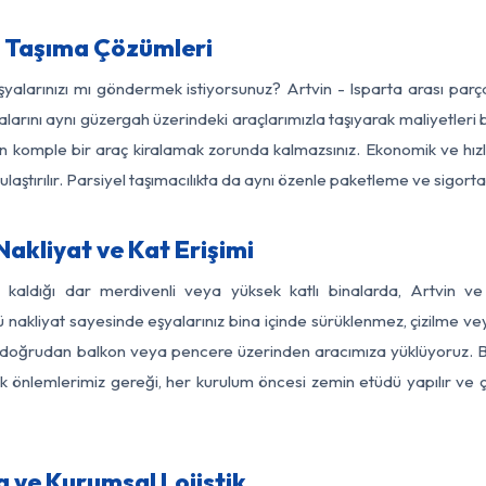
a Taşıma Çözümleri
eşyalarınızı mı göndermek istiyorsunuz? Artvin - Isparta arası par
larını aynı güzergah üzerindeki araçlarımızla taşıyarak maliyetleri b
için komple bir araç kiralamak zorunda kalmazsınız. Ekonomik ve hız
 ulaştırılır. Parsiyel taşımacılıkta da aynı özenle paketleme ve sigor
Nakliyat ve Kat Erişimi
z kaldığı dar merdivenli veya yüksek katlı binalarda, Artvin v
nakliyat sayesinde eşyalarınız bina içinde sürüklenmez, çizilme veya 
nızı doğrudan balkon veya pencere üzerinden aracımıza yüklüyoruz.
nlik önlemlerimiz gereği, her kurulum öncesi zemin etüdü yapılır ve
a ve Kurumsal Lojistik