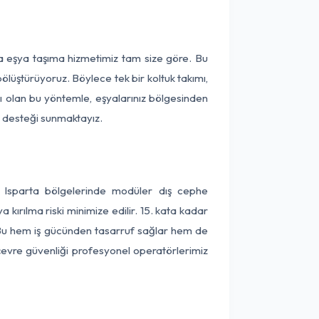
ça eşya taşıma hizmetimiz tam size göre. Bu
ölüştürüyoruz. Böylece tek bir koltuk takımı,
lı olan bu yöntemle, eşyalarınız bölgesinden
ta desteği sunmaktayız.
e Isparta bölgelerinde modüler dış cephe
kırılma riski minimize edilir. 15. kata kadar
 Bu hem iş gücünden tasarruf sağlar hem de
 çevre güvenliği profesyonel operatörlerimiz