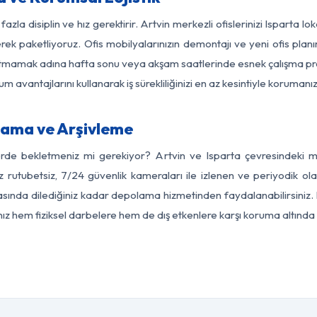
azla disiplin ve hız gerektirir. Artvin merkezli ofislerinizi Isparta l
rek paketliyoruz. Ofis mobilyalarınızın demontajı ve yeni ofis planı
i aksatmamak adına hafta sonu veya akşam saatlerinde esnek çalışma 
lum avantajlarını kullanarak iş sürekliliğinizi en az kesintiyle koruman
lama ve Arşivleme
erde bekletmeniz mi gerekiyor? Artvin ve Isparta çevresindeki mod
z rutubetsiz, 7/24 güvenlik kameraları ile izlenen ve periyodik ola
sında dilediğiniz kadar depolama hizmetinden faydalanabilirsiniz. 
nız hem fiziksel darbelere hem de dış etkenlere karşı koruma altında 