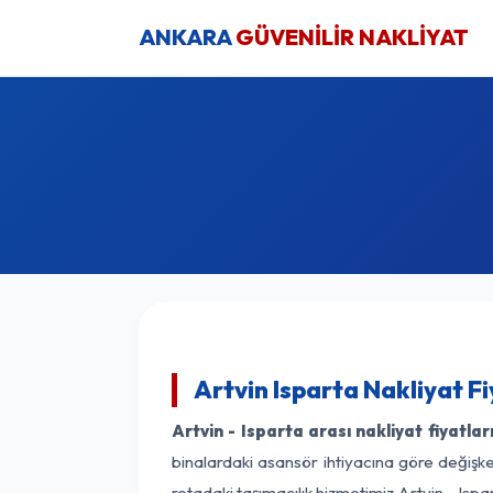
ANKARA
GÜVENİLİR NAKLİYAT
Artvin Isparta Nakliyat F
Artvin - Isparta arası nakliyat fiyatlar
binalardaki asansör ihtiyacına göre değişken
rotadaki taşımacılık hizmetimiz Artvin - Ispar