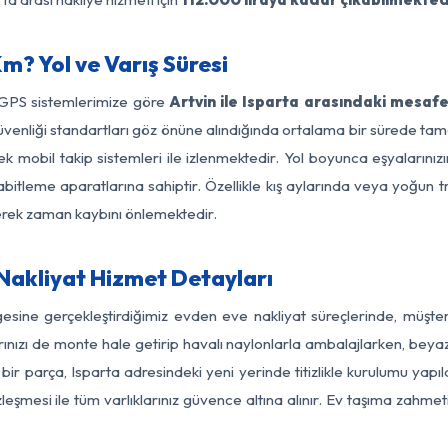
m? Yol ve Varış Süresi
 GPS sistemlerimize göre
Artvin ile Isparta arasındaki mesafe
ol güvenliği standartları göz önüne alındığında ortalama bir sürede
k mobil takip sistemleri ile izlenmektedir. Yol boyunca eşyalarınız
abitleme aparatlarına sahiptir. Özellikle kış aylarında veya yoğun t
derek zaman kaybını önlemektedir.
 Nakliyat Hizmet Detayları
lgesine gerçekleştirdiğimiz evden eve nakliyat süreçlerinde, müşt
ızı de monte hale getirip havalı naylonlarla ambalajlarken, beyaz eşy
ir parça, Isparta adresindeki yeni yerinde titizlikle kurulumu yapı
zleşmesi ile tüm varlıklarınız güvence altına alınır. Ev taşıma zahmet