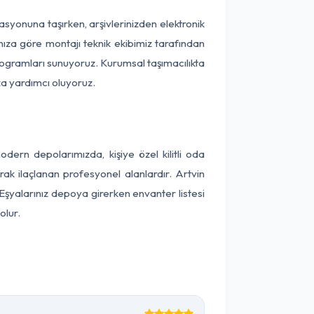
okasyonuna taşırken, arşivlerinizden elektronik
nıza göre montajı teknik ekibimiz tarafından
programları sunuyoruz. Kurumsal taşımacılıkta
ıza yardımcı oluyoruz.
ern depolarımızda, kişiye özel kilitli oda
rak ilaçlanan profesyonel alanlardır. Artvin
Eşyalarınız depoya girerken envanter listesi
olur.