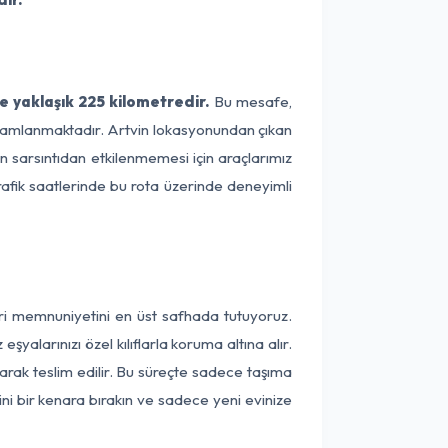
e yaklaşık 225 kilometredir.
Bu mesafe,
 tamamlanmaktadır. Artvin lokasyonundan çıkan
ın sarsıntıdan etkilenmemesi için araçlarımız
rafik saatlerinde bu rota üzerinde deneyimli
eri memnuniyetini en üst safhada tutuyoruz.
alarınızı özel kılıflarla koruma altına alır.
larak teslim edilir. Bu süreçte sadece taşıma
ini bir kenara bırakın ve sadece yeni evinize