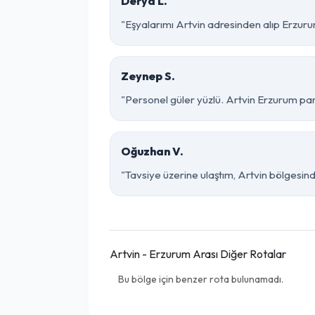
Derya L.
"Eşyalarımı Artvin adresinden alıp Erzuru
Zeynep S.
"Personel güler yüzlü. Artvin Erzurum parç
Oğuzhan V.
"Tavsiye üzerine ulaştım, Artvin bölgesinde ç
Artvin - Erzurum Arası Diğer Rotalar
Bu bölge için benzer rota bulunamadı.