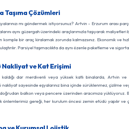
ya Taşıma Çözümleri
eşyalarınızı mı göndermek istiyorsunuz? Artvin - Erzurum arası par
larını aynı güzergah üzerindeki araçlarımızla taşıyarak maliyetleri b
için komple bir araç kiralamak zorunda kalmazsınız. Ekonomik ve hız
 ulaştırılır. Parsiyel taşımacılıkta da aynı özenle paketleme ve sigor
Nakliyat ve Kat Erişimi
z kaldığı dar merdivenli veya yüksek katlı binalarda, Artvin v
nakliyat sayesinde eşyalarınız bina içinde sürüklenmez, çizilme veya 
nızı doğrudan balkon veya pencere üzerinden aracımıza yüklüyoruz.
nlik önlemlerimiz gereği, her kurulum öncesi zemin etüdü yapılır ve
ma ve Kurumsal Lojistik