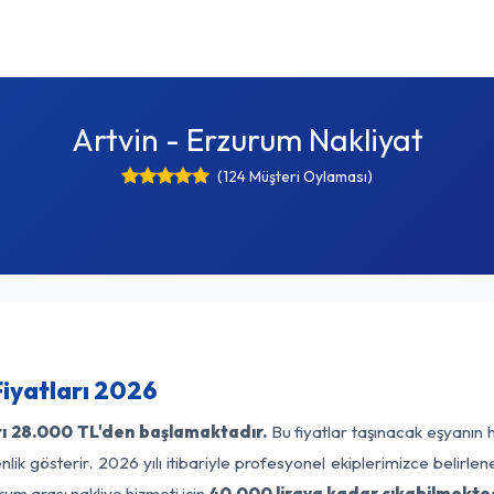
Artvin - Erzurum Nakliyat
(124 Müşteri Oylaması)
Fiyatları 2026
ı
28.000 TL'den başlamaktadır.
Bu fiyatlar taşınacak eşyanın 
lik gösterir. 2026 yılı itibariyle profesyonel ekiplerimizce belirle
rum arası nakliye hizmeti için
40.000 liraya kadar çıkabilmekted