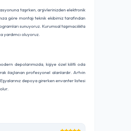
okasyonuna taşırken, arşivlerinizden elektronik
nıza göre montajı teknik ekibimiz tarafından
programları sunuyoruz. Kurumsal taşımacılıkta
ıza yardımcı oluyoruz.
ern depolarımızda, kişiye özel kilitli oda
rak ilaçlanan profesyonel alanlardır. Artvin
Eşyalarınız depoya girerken envanter listesi
olur.