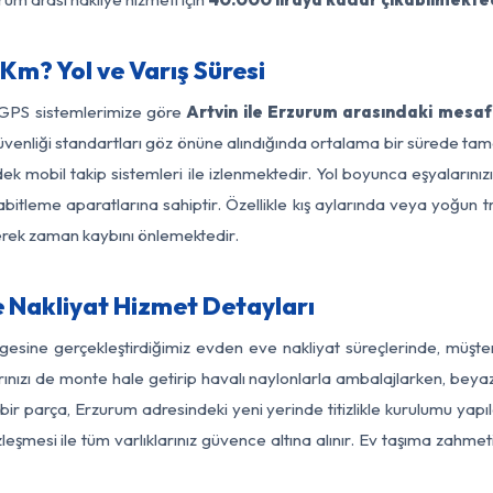
Km? Yol ve Varış Süresi
 GPS sistemlerimize göre
Artvin ile Erzurum arasındaki mesaf
ol güvenliği standartları göz önüne alındığında ortalama bir sürede
k mobil takip sistemleri ile izlenmektedir. Yol boyunca eşyalarınız
abitleme aparatlarına sahiptir. Özellikle kış aylarında veya yoğun t
derek zaman kaybını önlemektedir.
 Nakliyat Hizmet Detayları
lgesine gerçekleştirdiğimiz evden eve nakliyat süreçlerinde, müşt
ızı de monte hale getirip havalı naylonlarla ambalajlarken, beyaz eşy
ir parça, Erzurum adresindeki yeni yerinde titizlikle kurulumu yapı
zleşmesi ile tüm varlıklarınız güvence altına alınır. Ev taşıma zahmet