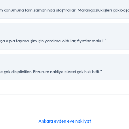
m konumuna tam zamanında ulaştırdılar. Marangozluk işleri çok başar
a eşya taşıma işim için yardımcı oldular, fiyatlar makul."
ok disiplinliler. Erzurum nakliye süreci çok hızlı bitti."
Ankara evden eve nakliyat