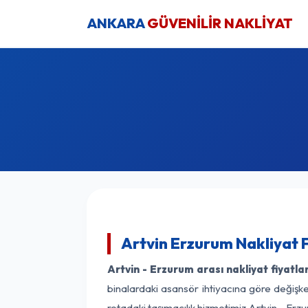
ANKARA
GÜVENİLİR NAKLİYAT
Artvin Erzurum Nakliyat 
Artvin - Erzurum arası nakliyat fiyatlar
binalardaki asansör ihtiyacına göre değişken
rotadaki taşımacılık hizmetimiz Artvin - Erzu