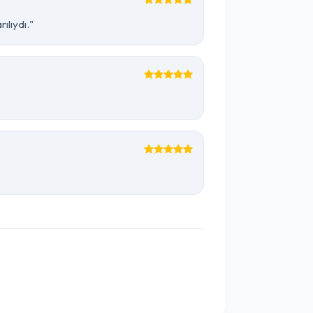
ılıydı."