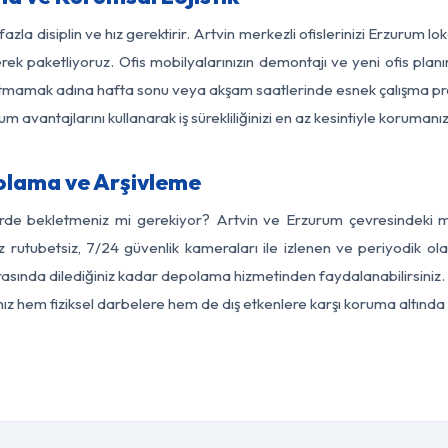
azla disiplin ve hız gerektirir. Artvin merkezli ofislerinizi Erzurum l
rek paketliyoruz. Ofis mobilyalarınızın demontajı ve yeni ofis planı
i aksatmamak adına hafta sonu veya akşam saatlerinde esnek çalışma 
lum avantajlarını kullanarak iş sürekliliğinizi en az kesintiyle koruman
olama ve Arşivleme
erde bekletmeniz mi gerekiyor? Artvin ve Erzurum çevresindeki mod
z rutubetsiz, 7/24 güvenlik kameraları ile izlenen ve periyodik ola
sında dilediğiniz kadar depolama hizmetinden faydalanabilirsiniz. 
nız hem fiziksel darbelere hem de dış etkenlere karşı koruma altında 