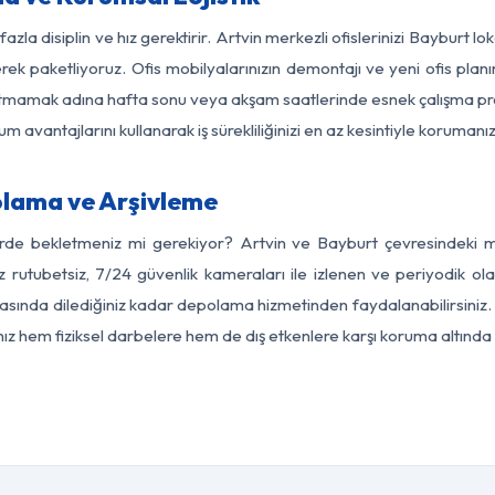
azla disiplin ve hız gerektirir. Artvin merkezli ofislerinizi Bayburt l
rek paketliyoruz. Ofis mobilyalarınızın demontajı ve yeni ofis planı
i aksatmamak adına hafta sonu veya akşam saatlerinde esnek çalışma 
lum avantajlarını kullanarak iş sürekliliğinizi en az kesintiyle koruman
olama ve Arşivleme
erde bekletmeniz mi gerekiyor? Artvin ve Bayburt çevresindeki mod
z rutubetsiz, 7/24 güvenlik kameraları ile izlenen ve periyodik ola
sında dilediğiniz kadar depolama hizmetinden faydalanabilirsiniz. 
nız hem fiziksel darbelere hem de dış etkenlere karşı koruma altında 