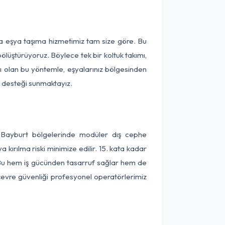
ça eşya taşıma hizmetimiz tam size göre. Bu
ölüştürüyoruz. Böylece tek bir koltuk takımı,
lı olan bu yöntemle, eşyalarınız bölgesinden
ta desteği sunmaktayız.
e Bayburt bölgelerinde modüler dış cephe
kırılma riski minimize edilir. 15. kata kadar
 Bu hem iş gücünden tasarruf sağlar hem de
 çevre güvenliği profesyonel operatörlerimiz