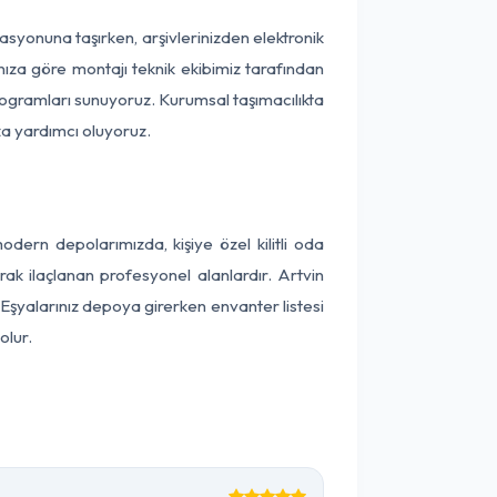
okasyonuna taşırken, arşivlerinizden elektronik
nıza göre montajı teknik ekibimiz tarafından
programları sunuyoruz. Kurumsal taşımacılıkta
ıza yardımcı oluyoruz.
ern depolarımızda, kişiye özel kilitli oda
rak ilaçlanan profesyonel alanlardır. Artvin
Eşyalarınız depoya girerken envanter listesi
olur.