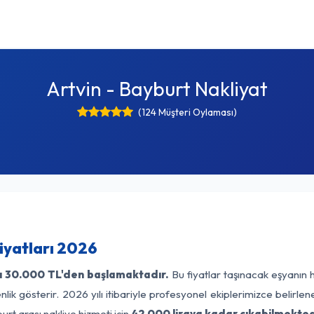
Artvin - Bayburt Nakliyat
(124 Müşteri Oylaması)
iyatları 2026
ı
30.000 TL'den başlamaktadır.
Bu fiyatlar taşınacak eşyanın 
lik gösterir. 2026 yılı itibariyle profesyonel ekiplerimizce belirle
urt arası nakliye hizmeti için
42.000 liraya kadar çıkabilmekted