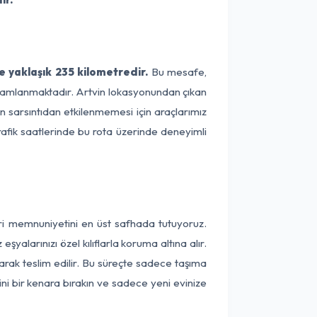
e yaklaşık 235 kilometredir.
Bu mesafe,
 tamamlanmaktadır. Artvin lokasyonundan çıkan
ın sarsıntıdan etkilenmemesi için araçlarımız
rafik saatlerinde bu rota üzerinde deneyimli
eri memnuniyetini en üst safhada tutuyoruz.
alarınızı özel kılıflarla koruma altına alır.
larak teslim edilir. Bu süreçte sadece taşıma
ini bir kenara bırakın ve sadece yeni evinize