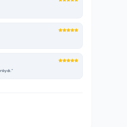
lıydı."