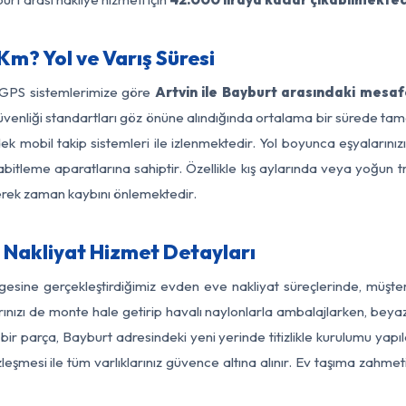
Km? Yol ve Varış Süresi
 GPS sistemlerimize göre
Artvin ile Bayburt arasındaki mesaf
ol güvenliği standartları göz önüne alındığında ortalama bir sürede
k mobil takip sistemleri ile izlenmektedir. Yol boyunca eşyalarınız
abitleme aparatlarına sahiptir. Özellikle kış aylarında veya yoğun t
derek zaman kaybını önlemektedir.
 Nakliyat Hizmet Detayları
lgesine gerçekleştirdiğimiz evden eve nakliyat süreçlerinde, müşt
ızı de monte hale getirip havalı naylonlarla ambalajlarken, beyaz eşy
ir parça, Bayburt adresindeki yeni yerinde titizlikle kurulumu yapı
zleşmesi ile tüm varlıklarınız güvence altına alınır. Ev taşıma zahmet