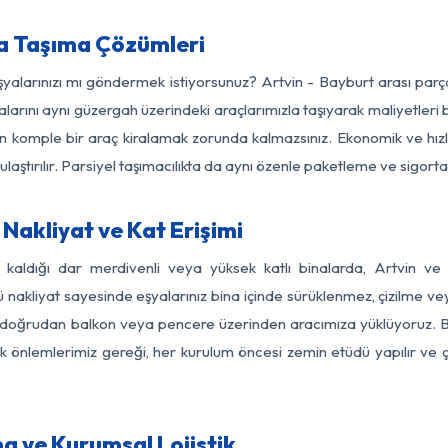
ya Taşıma Çözümleri
eşyalarınızı mı göndermek istiyorsunuz? Artvin - Bayburt arası par
larını aynı güzergah üzerindeki araçlarımızla taşıyarak maliyetleri b
için komple bir araç kiralamak zorunda kalmazsınız. Ekonomik ve hız
 ulaştırılır. Parsiyel taşımacılıkta da aynı özenle paketleme ve sigor
Nakliyat ve Kat Erişimi
z kaldığı dar merdivenli veya yüksek katlı binalarda, Artvin v
nakliyat sayesinde eşyalarınız bina içinde sürüklenmez, çizilme veya 
nızı doğrudan balkon veya pencere üzerinden aracımıza yüklüyoruz.
nlik önlemlerimiz gereği, her kurulum öncesi zemin etüdü yapılır ve
a ve Kurumsal Lojistik