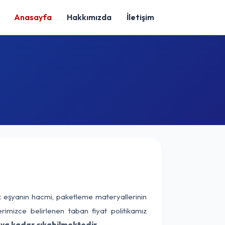
Anasayfa
Hakkımızda
İletişim
k eşyanın hacmi, paketleme materyallerinin
erimizce belirlenen taban fiyat politikamız
aya kadar çıkabilmektedir.