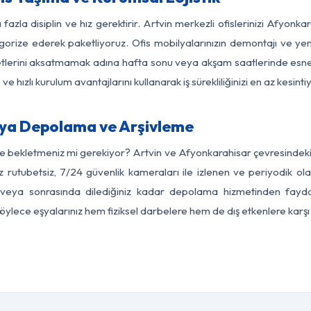
fazla disiplin ve hız gerektirir. Artvin merkezli ofislerinizi Afyonk
egorize ederek paketliyoruz. Ofis mobilyalarınızın demontajı ve yeni
aaliyetlerini aksatmamak adına hafta sonu veya akşam saatlerinde e
 ve hızlı kurulum avantajlarını kullanarak iş sürekliliğinizi en az kesi
şya Depolama ve Arşivleme
de bekletmeniz mi gerekiyor? Artvin ve Afyonkarahisar çevresindeki m
z rutubetsiz, 7/24 güvenlik kameraları ile izlenen ve periyodik ola
veya sonrasında dilediğiniz kadar depolama hizmetinden faydala
 Böylece eşyalarınız hem fiziksel darbelere hem de dış etkenlere karşı