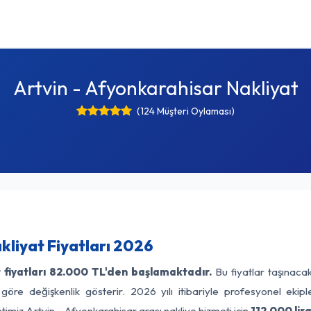
Artvin - Afyonkarahisar Nakliyat
(124 Müşteri Oylaması)
kliyat Fiyatları 2026
fiyatları
82.000 TL'den başlamaktadır.
Bu fiyatlar taşınaca
 göre değişkenlik gösterir. 2026 yılı itibariyle profesyonel ekipl
timiz Artvin - Afyonkarahisar arası nakliye hizmeti için
112.000 lir