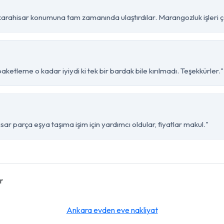
arahisar konumuna tam zamanında ulaştırdılar. Marangozluk işleri ço
aketleme o kadar iyiydi ki tek bir bardak bile kırılmadı. Teşekkürler."
ar parça eşya taşıma işim için yardımcı oldular, fiyatlar makul."
r
Ankara evden eve nakliyat