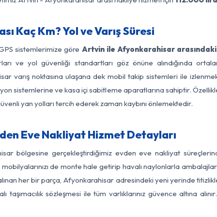
sı Kaç Km? Yol ve Varış Süresi
 GPS sistemlerimize göre
Artvin ile Afyonkarahisar arasındaki
nırları ve yol güvenliği standartları göz önüne alındığında ort
r varış noktasına ulaşana dek mobil takip sistemleri ile izlenmek
yon sistemlerine ve kasa içi sabitleme aparatlarına sahiptir. Özellikl
üvenli yan yolları tercih ederek zaman kaybını önlemektedir.
den Eve Nakliyat Hizmet Detayları
hisar bölgesine gerçekleştirdiğimiz evden eve nakliyat süreçler
obilyalarınızı de monte hale getirip havalı naylonlarla ambalajlark
alınan her bir parça, Afyonkarahisar adresindeki yeni yerinde titizlikl
 taşımacılık sözleşmesi ile tüm varlıklarınız güvence altına alını