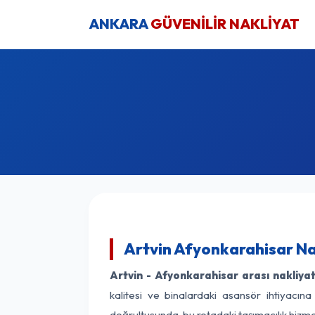
ANKARA
GÜVENİLİR NAKLİYAT
Artvin Afyonkarahisar Na
Artvin - Afyonkarahisar arası nakliyat 
kalitesi ve binalardaki asansör ihtiyacına
doğrultusunda, bu rotadaki taşımacılık hizme