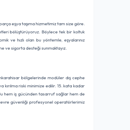
 parça eşya taşıma hizmetimiz tam size göre.
tleri bölüştürüyoruz. Böylece tek bir koltuk
omik ve hızlı olan bu yöntemle, eşyalarınız
leme ve sigorta desteği sunmaktayız.
onkarahisar bölgelerinde modüler dış cephe
kırılma riski minimize edilir. 15. kata kadar
 Bu hem iş gücünden tasarruf sağlar hem de
 çevre güvenliği profesyonel operatörlerimiz