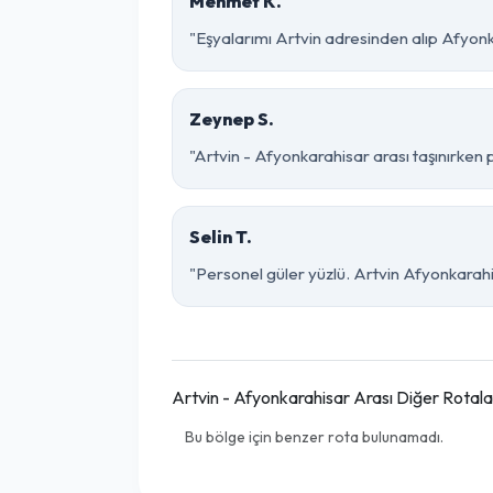
Mehmet K.
"Eşyalarımı Artvin adresinden alıp Afyonk
Zeynep S.
"Artvin - Afyonkarahisar arası taşınırken p
Selin T.
"Personel güler yüzlü. Artvin Afyonkarahis
Artvin - Afyonkarahisar Arası Diğer Rotala
Bu bölge için benzer rota bulunamadı.