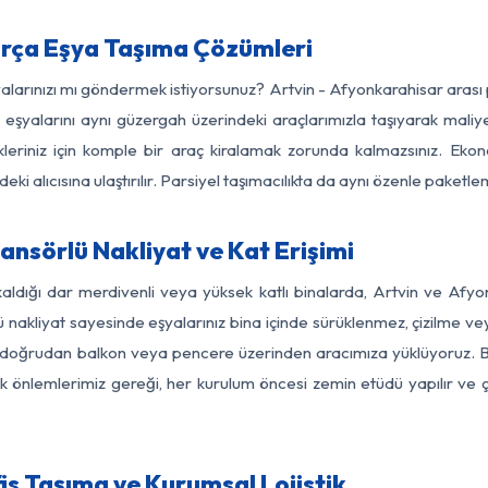
arça Eşya Taşıma Çözümleri
şyalarınızı mı göndermek istiyorsunuz? Artvin - Afyonkarahisar arası
eşyalarını aynı güzergah üzerindeki araçlarımızla taşıyarak maliye
kleriniz için komple bir araç kiralamak zorunda kalmazsınız. Ekon
ki alıcısına ulaştırılır. Parsiyel taşımacılıkta da aynı özenle paket
nsörlü Nakliyat ve Kat Erişimi
kaldığı dar merdivenli veya yüksek katlı binalarda, Artvin ve Afy
nakliyat sayesinde eşyalarınız bina içinde sürüklenmez, çizilme veya 
nızı doğrudan balkon veya pencere üzerinden aracımıza yüklüyoruz.
nlik önlemlerimiz gereği, her kurulum öncesi zemin etüdü yapılır ve
is Taşıma ve Kurumsal Lojistik