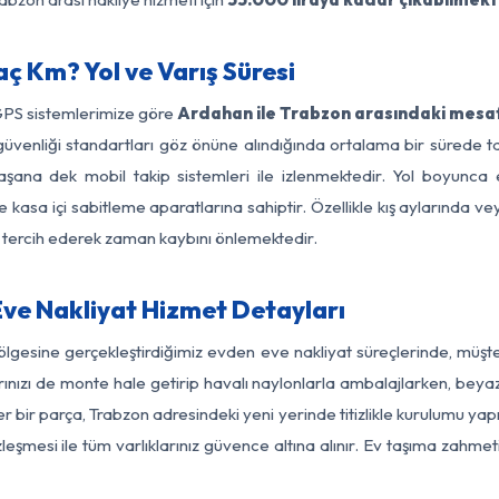
ç Km? Yol ve Varış Süresi
GPS sistemlerimize göre
Ardahan ile Trabzon arasındaki mesaf
 yol güvenliği standartları göz önüne alındığında ortalama bir sür
aşana dek mobil takip sistemleri ile izlenmektedir. Yol boyunca e
 kasa içi sabitleme aparatlarına sahiptir. Özellikle kış aylarında v
ı tercih ederek zaman kaybını önlemektedir.
ve Nakliyat Hizmet Detayları
ölgesine gerçekleştirdiğimiz evden eve nakliyat süreçlerinde, müşt
ızı de monte hale getirip havalı naylonlarla ambalajlarken, beyaz eşy
bir parça, Trabzon adresindeki yeni yerinde titizlikle kurulumu yapı
zleşmesi ile tüm varlıklarınız güvence altına alınır. Ev taşıma zahmet