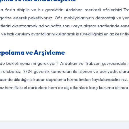
a fazla disiplin ve hız gerektirir. Ardahan merkezli ofislerinizi T
egorize ederek paketliyoruz. Ofis mobilyalarınızın demontajı ve yeni
aaliyetlerini aksatmamak adına hafta sonu veya akşam saatlerinde e
 ve hızlı kurulum avantajlarını kullanarak iş sürekliliğinizi en az kesi
epolama ve Arşivleme
rde bekletmeniz mi gerekiyor? Ardahan ve Trabzon çevresindeki mo
z rutubetsiz, 7/24 güvenlik kameraları ile izlenen ve periyodik olar
sında dilediğiniz kadar depolama hizmetinden faydalanabilirsiniz. 
nız hem fiziksel darbelere hem de dış etkenlere karşı koruma altında 