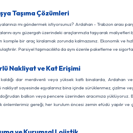
şya Taşıma Çözümleri
şyalarınızı mı göndermek istiyorsunuz? Ardahan - Trabzon arası pa
larını aynı güzergah üzerindeki araçlarımızla taşıyarak maliyetleri b
için komple bir araç kiralamak zorunda kalmazsınız. Ekonomik ve hız
 ulaştırılır. Parsiyel taşımacılıkta da aynı özenle paketleme ve sigor
ü Nakliyat ve Kat Erişimi
 kaldığı dar merdivenli veya yüksek katlı binalarda, Ardahan 
nakliyat sayesinde eşyalarınız bina içinde sürüklenmez, çizilme veya 
nızı doğrudan balkon veya pencere üzerinden aracımıza yüklüyoruz.
nlik önlemlerimiz gereği, her kurulum öncesi zemin etüdü yapılır ve
ıma ve Kurumsal Lojistik