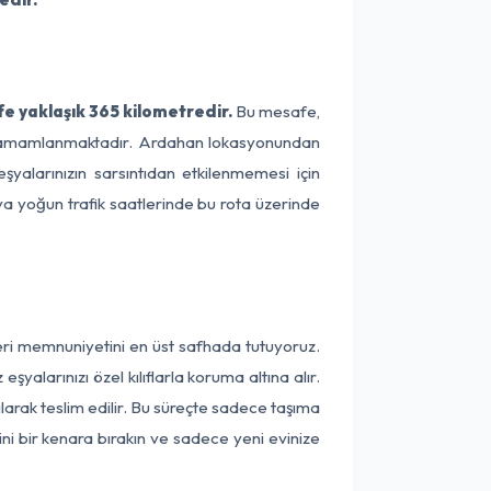
e yaklaşık 365 kilometredir.
Bu mesafe,
ede tamamlanmaktadır. Ardahan lokasyonundan
şyalarınızın sarsıntıdan etkilenmemesi için
eya yoğun trafik saatlerinde bu rota üzerinde
eri memnuniyetini en üst safhada tutuyoruz.
alarınızı özel kılıflarla koruma altına alır.
larak teslim edilir. Bu süreçte sadece taşıma
ini bir kenara bırakın ve sadece yeni evinize