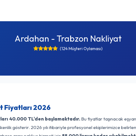
Ardahan - Trabzon Nakliyat
(124 Müşteri Oylaması)
 Fiyatları 2026
ları
40.000 TL'den başlamaktadır.
Bu fiyatlar taşınacak eşyan
enlik gösterir. 2026 yılı itibariyle profesyonel ekiplerimizce belirl
abzon arası nakliye hizmeti için
55.000 liraya kadar çıkabilmekt