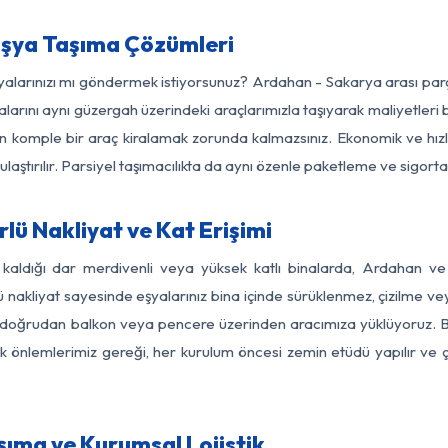
şya Taşıma Çözümleri
şyalarınızı mı göndermek istiyorsunuz? Ardahan - Sakarya arası pa
larını aynı güzergah üzerindeki araçlarımızla taşıyarak maliyetleri b
için komple bir araç kiralamak zorunda kalmazsınız. Ekonomik ve hız
 ulaştırılır. Parsiyel taşımacılıkta da aynı özenle paketleme ve sigor
ü Nakliyat ve Kat Erişimi
 kaldığı dar merdivenli veya yüksek katlı binalarda, Ardahan 
nakliyat sayesinde eşyalarınız bina içinde sürüklenmez, çizilme veya 
nızı doğrudan balkon veya pencere üzerinden aracımıza yüklüyoruz.
nlik önlemlerimiz gereği, her kurulum öncesi zemin etüdü yapılır ve
ıma ve Kurumsal Lojistik