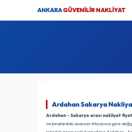
ANKARA
GÜVENİLİR NAKLİYAT
Ardahan Sakarya Nakliyat
Ardahan - Sakarya arası nakliyat fiyat
ve binalardaki asansör ihtiyacına göre değişk
rotadaki taşımacılık hizmetimiz Ardahan - Sa