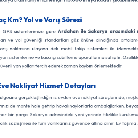
ç Km? Yol ve Varış Süresi
ve GPS sistemlerimize göre
Ardahan ile Sakarya arasındaki m
ırları ve yol güvenliği standartları göz önüne alındığında ort
ış noktasına ulaşana dek mobil takip sistemleri ile izlenmekte
yon sistemlerine ve kasa içi sabitleme aparatlarına sahiptir. Özellikl
üvenli yan yolları tercih ederek zaman kaybını önlemektedir.
ve Nakliyat Hizmet Detayları
ölgesine gerçekleştirdiğimiz evden eve nakliyat süreçlerinde, müşt
ızı de monte hale getirip havalı naylonlarla ambalajlarken, beyaz eşy
r bir parça, Sakarya adresindeki yeni yerinde titizlikle kurulumu
ılık sözleşmesi ile tüm varlıklarınız güvence altına alınır. Ev taşım