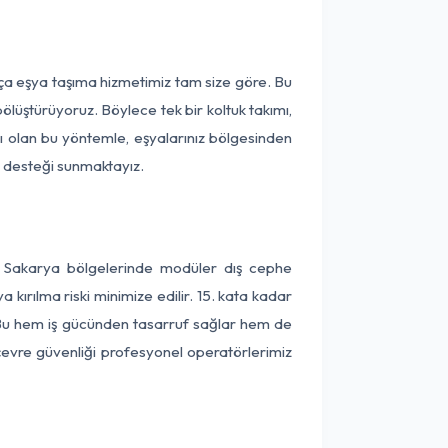
rça eşya taşıma hizmetimiz tam size göre. Bu
ölüştürüyoruz. Böylece tek bir koltuk takımı,
lı olan bu yöntemle, eşyalarınız bölgesinden
ta desteği sunmaktayız.
ve Sakarya bölgelerinde modüler dış cephe
kırılma riski minimize edilir. 15. kata kadar
 Bu hem iş gücünden tasarruf sağlar hem de
 çevre güvenliği profesyonel operatörlerimiz