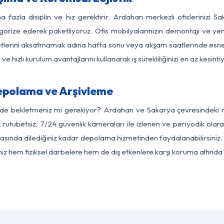
a fazla disiplin ve hız gerektirir. Ardahan merkezli ofislerinizi S
egorize ederek paketliyoruz. Ofis mobilyalarınızın demontajı ve yeni
aaliyetlerini aksatmamak adına hafta sonu veya akşam saatlerinde e
 ve hızlı kurulum avantajlarını kullanarak iş sürekliliğinizi en az kesi
epolama ve Arşivleme
rde bekletmeniz mi gerekiyor? Ardahan ve Sakarya çevresindeki mo
z rutubetsiz, 7/24 güvenlik kameraları ile izlenen ve periyodik olar
sında dilediğiniz kadar depolama hizmetinden faydalanabilirsiniz. 
nız hem fiziksel darbelere hem de dış etkenlere karşı koruma altında 