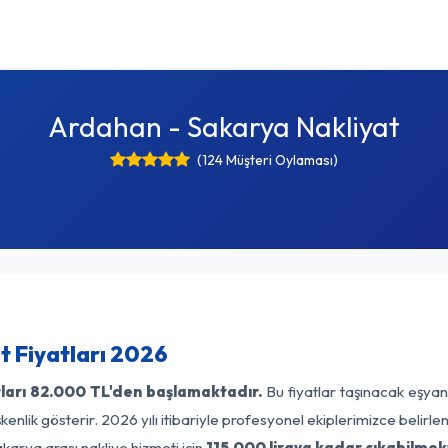
Ardahan - Sakarya Nakliyat
(124 Müşteri Oylaması)
 Fiyatları 2026
ları
82.000 TL'den başlamaktadır.
Bu fiyatlar taşınacak eşyan
enlik gösterir. 2026 yılı itibariyle profesyonel ekiplerimizce belirl
karya arası nakliye hizmeti için
115.000 liraya kadar çıkabilmek