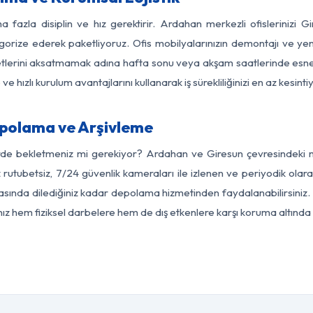
a fazla disiplin ve hız gerektirir. Ardahan merkezli ofislerinizi G
egorize ederek paketliyoruz. Ofis mobilyalarınızın demontajı ve yeni
aaliyetlerini aksatmamak adına hafta sonu veya akşam saatlerinde e
 ve hızlı kurulum avantajlarını kullanarak iş sürekliliğinizi en az kesi
polama ve Arşivleme
rde bekletmeniz mi gerekiyor? Ardahan ve Giresun çevresindeki mo
z rutubetsiz, 7/24 güvenlik kameraları ile izlenen ve periyodik olar
sında dilediğiniz kadar depolama hizmetinden faydalanabilirsiniz. 
nız hem fiziksel darbelere hem de dış etkenlere karşı koruma altında 