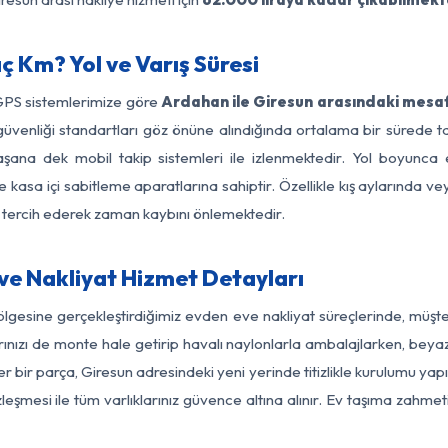
 Km? Yol ve Varış Süresi
 GPS sistemlerimize göre
Ardahan ile Giresun arasındaki mesaf
 yol güvenliği standartları göz önüne alındığında ortalama bir sür
aşana dek mobil takip sistemleri ile izlenmektedir. Yol boyunca e
 kasa içi sabitleme aparatlarına sahiptir. Özellikle kış aylarında v
ı tercih ederek zaman kaybını önlemektedir.
e Nakliyat Hizmet Detayları
ölgesine gerçekleştirdiğimiz evden eve nakliyat süreçlerinde, müşt
ızı de monte hale getirip havalı naylonlarla ambalajlarken, beyaz eşy
bir parça, Giresun adresindeki yeni yerinde titizlikle kurulumu yapı
zleşmesi ile tüm varlıklarınız güvence altına alınır. Ev taşıma zahmet