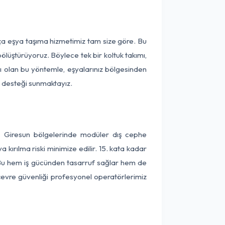
rça eşya taşıma hizmetimiz tam size göre. Bu
ölüştürüyoruz. Böylece tek bir koltuk takımı,
lı olan bu yöntemle, eşyalarınız bölgesinden
ta desteği sunmaktayız.
ve Giresun bölgelerinde modüler dış cephe
kırılma riski minimize edilir. 15. kata kadar
 Bu hem iş gücünden tasarruf sağlar hem de
 çevre güvenliği profesyonel operatörlerimiz