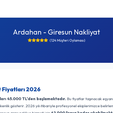
Ardahan - Giresun Nakliyat
(124 Müşteri Oylaması)
 Fiyatları 2026
ları
45.000 TL'den başlamaktadır.
Bu fiyatlar taşınacak eşyan
enlik gösterir. 2026 yılı itibariyle profesyonel ekiplerimizce belirl
resun arası nakliye hizmeti için
62.000 liraya kadar çıkabilmekt