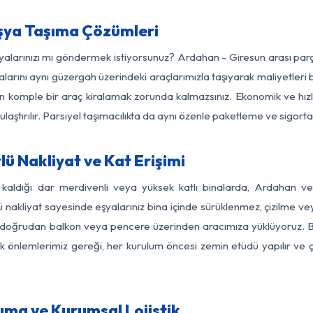
şya Taşıma Çözümleri
şyalarınızı mı göndermek istiyorsunuz? Ardahan - Giresun arası pa
larını aynı güzergah üzerindeki araçlarımızla taşıyarak maliyetleri b
için komple bir araç kiralamak zorunda kalmazsınız. Ekonomik ve hız
 ulaştırılır. Parsiyel taşımacılıkta da aynı özenle paketleme ve sigor
ü Nakliyat ve Kat Erişimi
 kaldığı dar merdivenli veya yüksek katlı binalarda, Ardahan 
nakliyat sayesinde eşyalarınız bina içinde sürüklenmez, çizilme veya 
nızı doğrudan balkon veya pencere üzerinden aracımıza yüklüyoruz.
nlik önlemlerimiz gereği, her kurulum öncesi zemin etüdü yapılır ve
ıma ve Kurumsal Lojistik