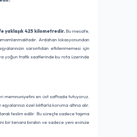
e yaklaşık 425 kilometredir.
Bu mesafe,
ede tamamlanmaktadır. Ardahan lokasyonundan
şyalarınızın sarsıntıdan etkilenmemesi için
eya yoğun trafik saatlerinde bu rota üzerinde
eri memnuniyetini en üst safhada tutuyoruz.
alarınızı özel kılıflarla koruma altına alır.
larak teslim edilir. Bu süreçte sadece taşıma
ini bir kenara bırakın ve sadece yeni evinize