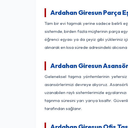
Ardahan Giresun Parça E
Tam bir evi taşımak yerine sadece belirli e
sistemde, birden fazla müşterinin parça eşya
öğrenci eşyası ya da çeyiz gibi yükleriniz 
alınarak en kısa sürede adresindeki alıcısına
Ardahan Giresun Asansörl
Geleneksel taşıma yöntemlerinin yetersiz
asansörlerimizi devreye alıyoruz. Asansörlü 
uzanabilen raylı sistemlerimizle eşyaları
taşınma süresini yarı yarıya kısaltır. Güve
tarafından sağlanır.
Ardahan Giresun Ofis Taş