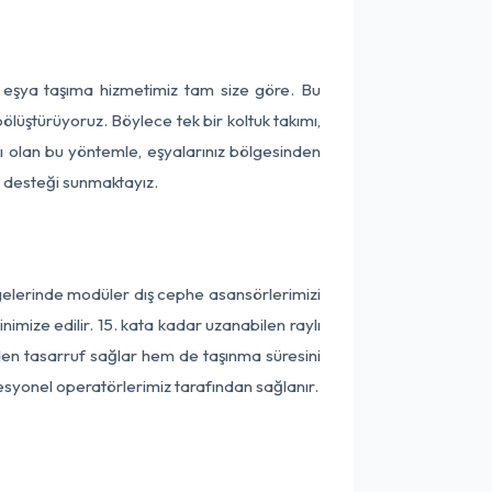
a eşya taşıma hizmetimiz tam size göre. Bu
ölüştürüyoruz. Böylece tek bir koltuk takımı,
lı olan bu yöntemle, eşyalarınız bölgesinden
ta desteği sunmaktayız.
lgelerinde modüler dış cephe asansörlerimizi
imize edilir. 15. kata kadar uzanabilen raylı
en tasarruf sağlar hem de taşınma süresini
fesyonel operatörlerimiz tarafından sağlanır.