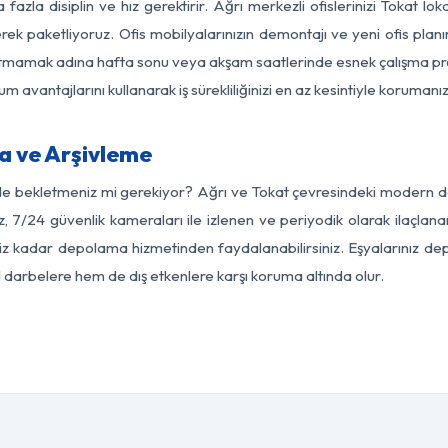
fazla disiplin ve hız gerektirir. Ağrı merkezli ofislerinizi Tokat lo
rek paketliyoruz. Ofis mobilyalarınızın demontajı ve yeni ofis planı
i aksatmamak adına hafta sonu veya akşam saatlerinde esnek çalışma 
lum avantajlarını kullanarak iş sürekliliğinizi en az kesintiyle koruman
a ve Arşivleme
de bekletmeniz mi gerekiyor? Ağrı ve Tokat çevresindeki modern depol
z, 7/24 güvenlik kameraları ile izlenen ve periyodik olarak ilaçlana
z kadar depolama hizmetinden faydalanabilirsiniz. Eşyalarınız dep
el darbelere hem de dış etkenlere karşı koruma altında olur.