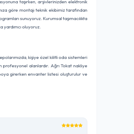
kasyonuna taşırken, arşivlerinizden elektronik
nıza göre montajı teknik ekibimiz tarafından
programları sunuyoruz. Kurumsal taşımacılıkta
ıza yardımcı oluyoruz.
arımızda, kişiye özel kilitli oda sistemleri
n profesyonel alanlardır. Ağrı Tokat nakliye
oya girerken envanter listesi oluşturulur ve