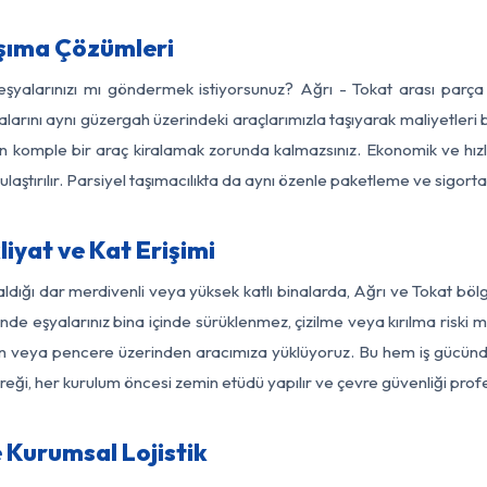
aşıma Çözümleri
 eşyalarınızı mı göndermek istiyorsunuz? Ağrı - Tokat arası parç
larını aynı güzergah üzerindeki araçlarımızla taşıyarak maliyetleri b
için komple bir araç kiralamak zorunda kalmazsınız. Ekonomik ve hız
 ulaştırılır. Parsiyel taşımacılıkta da aynı özenle paketleme ve sigor
iyat ve Kat Erişimi
ldığı dar merdivenli veya yüksek katlı binalarda, Ağrı ve Tokat bö
de eşyalarınız bina içinde sürüklenmez, çizilme veya kırılma riski min
kon veya pencere üzerinden aracımıza yüklüyoruz. Bu hem iş gücünd
gereği, her kurulum öncesi zemin etüdü yapılır ve çevre güvenliği pro
 Kurumsal Lojistik