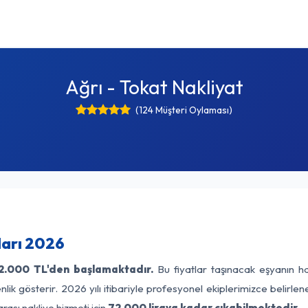
Ağrı - Tokat Nakliyat
(124 Müşteri Oylaması)
ları 2026
2.000 TL'den başlamaktadır.
Bu fiyatlar taşınacak eşyanın ha
lik gösterir. 2026 yılı itibariyle profesyonel ekiplerimizce belirle
rası nakliye hizmeti için
72.000 liraya kadar çıkabilmektedir.