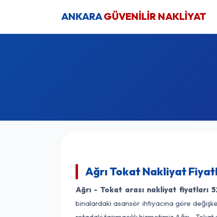
ANKARA
GÜVENİLİR NAKLİYAT
Ağrı Tokat Nakliyat Fiyat
Ağrı - Tokat arası nakliyat fiyatları
5
binalardaki asansör ihtiyacına göre değişken
rotadaki taşımacılık hizmetimiz Ağrı - Tokat a