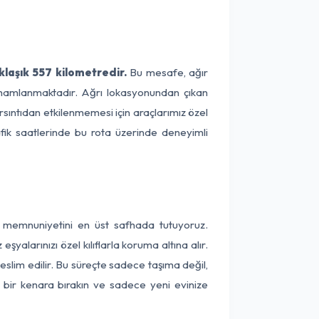
klaşık 557 kilometredir.
Bu mesafe, ağır
 tamamlanmaktadır. Ağrı lokasyonundan çıkan
rsıntıdan etkilenmemesi için araçlarımız özel
afik saatlerinde bu rota üzerinde deneyimli
ri memnuniyetini en üst safhada tutuyoruz.
alarınızı özel kılıflarla koruma altına alır.
eslim edilir. Bu süreçte sadece taşıma değil,
ni bir kenara bırakın ve sadece yeni evinize