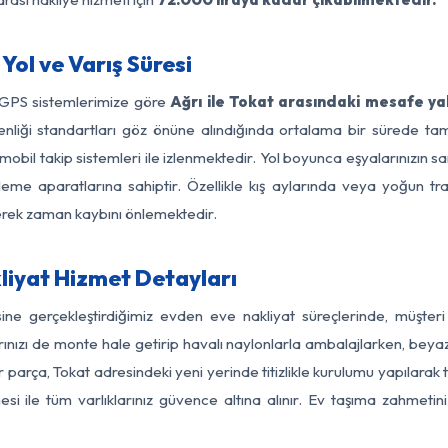
Yol ve Varış Süresi
 GPS sistemlerimize göre
Ağrı ile Tokat arasındaki mesafe ya
güvenliği standartları göz önüne alındığında ortalama bir sürede
mobil takip sistemleri ile izlenmektedir. Yol boyunca eşyalarınızın sa
leme aparatlarına sahiptir. Özellikle kış aylarında veya yoğun tr
derek zaman kaybını önlemektedir.
liyat Hizmet Detayları
sine gerçekleştirdiğimiz evden eve nakliyat süreçlerinde, müşte
ızı de monte hale getirip havalı naylonlarla ambalajlarken, beyaz eşy
 parça, Tokat adresindeki yeni yerinde titizlikle kurulumu yapılarak t
si ile tüm varlıklarınız güvence altına alınır. Ev taşıma zahmeti