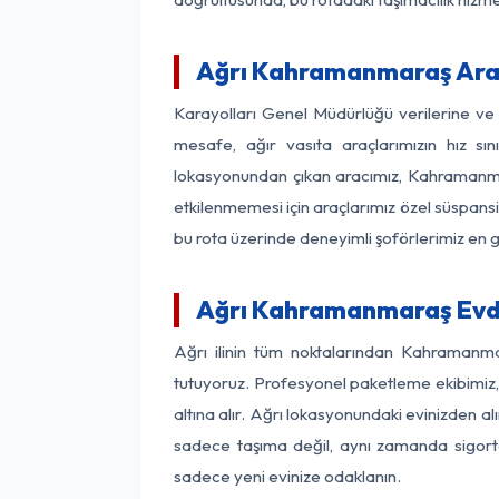
Ağrı Kahramanmaraş Arası
Karayolları Genel Müdürlüğü verilerine v
mesafe, ağır vasıta araçlarımızın hız sı
lokasyonundan çıkan aracımız, Kahramanmara
etkilenmemesi için araçlarımız özel süspansi
bu rota üzerinde deneyimli şoförlerimiz en g
Ağrı Kahramanmaraş Evde
Ağrı ilinin tüm noktalarından Kahramanma
tutuyoruz. Profesyonel paketleme ekibimiz, m
altına alır. Ağrı lokasyonundaki evinizden a
sadece taşıma değil, aynı zamanda sigortalı
sadece yeni evinize odaklanın.