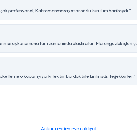
bi çok profesyonel, Kahramanmaraş asansörlü kurulum harikaydı."
nmaraş konumuna tam zamanında ulaştırdılar. Marangozluk işleri çok
etleme o kadar iyiydi ki tek bir bardak bile kırılmadı. Teşekkürler."
r
Ankara evden eve nakliyat