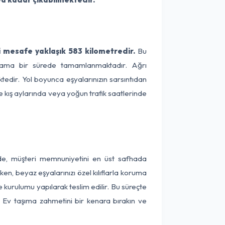
 mesafe yaklaşık 583 kilometredir.
Bu
rtalama bir sürede tamamlanmaktadır. Ağrı
edir. Yol boyunca eşyalarınızın sarsıntıdan
e kış aylarında veya yoğun trafik saatlerinde
nde, müşteri memnuniyetini en üst safhada
en, beyaz eşyalarınızı özel kılıflarla koruma
 kurulumu yapılarak teslim edilir. Bu süreçte
r. Ev taşıma zahmetini bir kenara bırakın ve