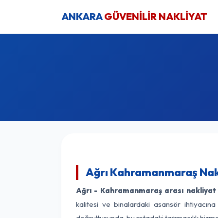
ANKARA
GÜVENİLİR NAKLİYAT
Ağrı Kahramanmaraş Nakl
Ağrı - Kahramanmaraş arası nakliyat f
kalitesi ve binalardaki asansör ihtiyacına
doğrultusunda, bu rotadaki taşımacılık hizm