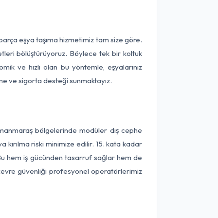
 parça eşya taşıma hizmetimiz tam size göre.
tleri bölüştürüyoruz. Böylece tek bir koltuk
omik ve hızlı olan bu yöntemle, eşyalarınız
leme ve sigorta desteği sunmaktayız.
hramanmaraş bölgelerinde modüler dış cephe
kırılma riski minimize edilir. 15. kata kadar
 Bu hem iş gücünden tasarruf sağlar hem de
 çevre güvenliği profesyonel operatörlerimiz