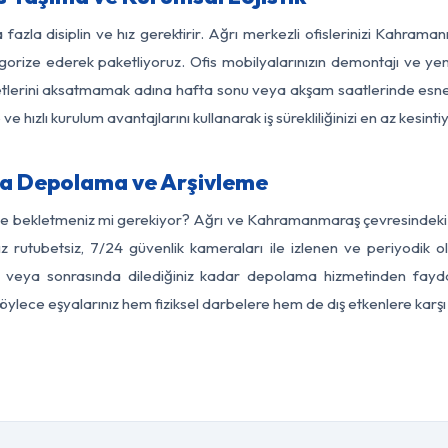
 fazla disiplin ve hız gerektirir. Ağrı merkezli ofislerinizi Kahram
egorize ederek paketliyoruz. Ofis mobilyalarınızın demontajı ve yeni
aaliyetlerini aksatmamak adına hafta sonu veya akşam saatlerinde e
 ve hızlı kurulum avantajlarını kullanarak iş sürekliliğinizi en az kesi
a Depolama ve Arşivleme
de bekletmeniz mi gerekiyor? Ağrı ve Kahramanmaraş çevresindeki m
z rutubetsiz, 7/24 güvenlik kameraları ile izlenen ve periyodik o
eya sonrasında dilediğiniz kadar depolama hizmetinden faydala
 Böylece eşyalarınız hem fiziksel darbelere hem de dış etkenlere karşı