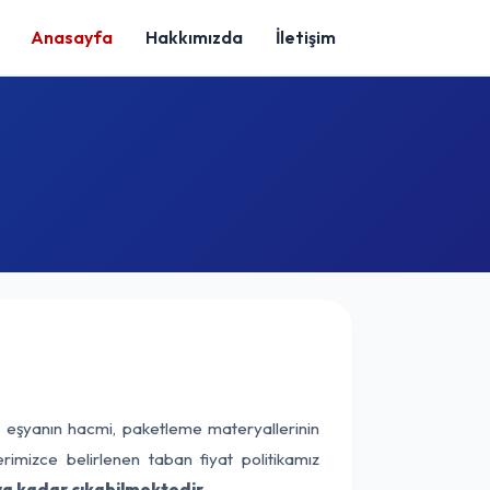
Anasayfa
Hakkımızda
İletişim
k eşyanın hacmi, paketleme materyallerinin
erimizce belirlenen taban fiyat politikamız
ya kadar çıkabilmektedir.