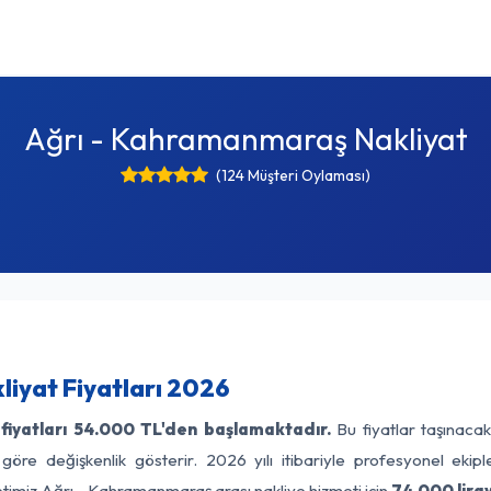
Ağrı - Kahramanmaraş Nakliyat
(124 Müşteri Oylaması)
iyat Fiyatları 2026
iyatları
54.000 TL'den başlamaktadır.
Bu fiyatlar taşınaca
 göre değişkenlik gösterir. 2026 yılı itibariyle profesyonel ekipl
etimiz Ağrı - Kahramanmaraş arası nakliye hizmeti için
74.000 lira