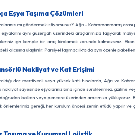
ça Eşya Taşıma Çözümleri
şyalarınızı mı göndermek istiyorsunuz? Ağrı - Kahramanmaraş arası
eşyalarını aynı güzergah üzerindeki araçlarımızla taşıyarak maliye
kleriniz için komple bir araç kiralamak zorunda kalmazsınız. Ekon
ki alıcısına ulaştırılır. Parsiyel taşımacılıkta da aynı özenle paket
örlü Nakliyat ve Kat Erişimi
kaldığı dar merdivenli veya yüksek katlı binalarda, Ağrı ve Ka
nakliyat sayesinde eşyalarınız bina içinde sürüklenmez, çizilme veya 
nızı doğrudan balkon veya pencere üzerinden aracımıza yüklüyoruz.
nlik önlemlerimiz gereği, her kurulum öncesi zemin etüdü yapılır ve
 Taşıma ve Kurumsal Lojistik