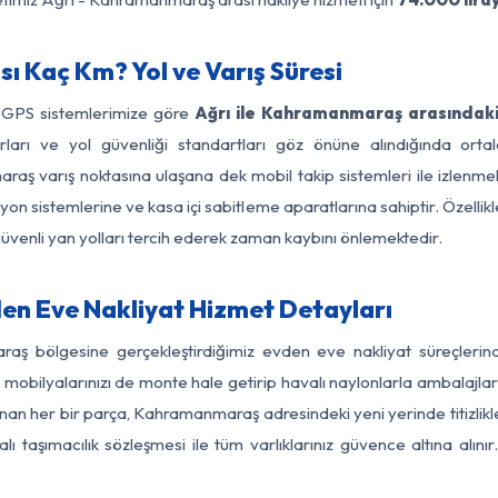
 Kaç Km? Yol ve Varış Süresi
e GPS sistemlerimize göre
Ağrı ile Kahramanmaraş arasındaki
nırları ve yol güvenliği standartları göz önüne alındığında o
ş varış noktasına ulaşana dek mobil takip sistemleri ile izlenmekt
yon sistemlerine ve kasa içi sabitleme aparatlarına sahiptir. Özellikl
üvenli yan yolları tercih ederek zaman kaybını önlemektedir.
n Eve Nakliyat Hizmet Detayları
raş bölgesine gerçekleştirdiğimiz evden eve nakliyat süreçleri
obilyalarınızı de monte hale getirip havalı naylonlarla ambalajlark
lınan her bir parça, Kahramanmaraş adresindeki yeni yerinde titizlikle
 taşımacılık sözleşmesi ile tüm varlıklarınız güvence altına alını