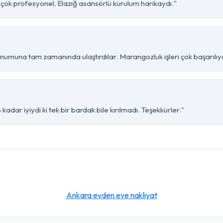
i çok profesyonel, Elazığ asansörlü kurulum harikaydı."
onumuna tam zamanında ulaştırdılar. Marangozluk işleri çok başarılıyd
kadar iyiydi ki tek bir bardak bile kırılmadı. Teşekkürler."
Ankara evden eve nakliyat