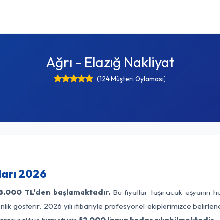
Ağrı - Elazığ Nakliyat
(124 Müşteri Oylaması)
tları 2026
8.000 TL'den başlamaktadır.
Bu fiyatlar taşınacak eşyanın ha
lik gösterir. 2026 yılı itibariyle profesyonel ekiplerimizce belirle
arası nakliye hizmeti için
52.000 liraya kadar çıkabilmektedir.