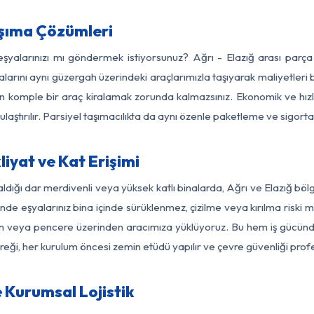
aşıma Çözümleri
 eşyalarınızı mı göndermek istiyorsunuz? Ağrı - Elazığ arası parç
larını aynı güzergah üzerindeki araçlarımızla taşıyarak maliyetleri b
için komple bir araç kiralamak zorunda kalmazsınız. Ekonomik ve hız
 ulaştırılır. Parsiyel taşımacılıkta da aynı özenle paketleme ve sigor
liyat ve Kat Erişimi
ldığı dar merdivenli veya yüksek katlı binalarda, Ağrı ve Elazığ bö
de eşyalarınız bina içinde sürüklenmez, çizilme veya kırılma riski min
kon veya pencere üzerinden aracımıza yüklüyoruz. Bu hem iş gücünd
gereği, her kurulum öncesi zemin etüdü yapılır ve çevre güvenliği pro
e Kurumsal Lojistik