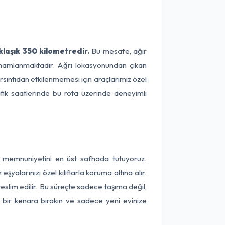
klaşık 350 kilometredir.
Bu mesafe, ağır
 tamamlanmaktadır. Ağrı lokasyonundan çıkan
arsıntıdan etkilenmemesi için araçlarımız özel
afik saatlerinde bu rota üzerinde deneyimli
ri memnuniyetini en üst safhada tutuyoruz.
alarınızı özel kılıflarla koruma altına alır.
teslim edilir. Bu süreçte sadece taşıma değil,
ni bir kenara bırakın ve sadece yeni evinize