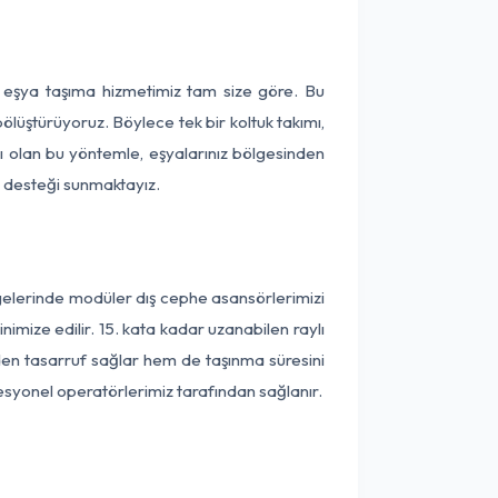
a eşya taşıma hizmetimiz tam size göre. Bu
ölüştürüyoruz. Böylece tek bir koltuk takımı,
lı olan bu yöntemle, eşyalarınız bölgesinden
ta desteği sunmaktayız.
lgelerinde modüler dış cephe asansörlerimizi
imize edilir. 15. kata kadar uzanabilen raylı
en tasarruf sağlar hem de taşınma süresini
fesyonel operatörlerimiz tarafından sağlanır.