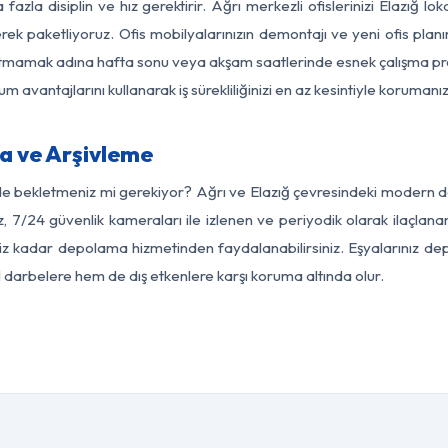
fazla disiplin ve hız gerektirir. Ağrı merkezli ofislerinizi Elazığ lo
rek paketliyoruz. Ofis mobilyalarınızın demontajı ve yeni ofis planı
i aksatmamak adına hafta sonu veya akşam saatlerinde esnek çalışma 
lum avantajlarını kullanarak iş sürekliliğinizi en az kesintiyle koruman
a ve Arşivleme
e bekletmeniz mi gerekiyor? Ağrı ve Elazığ çevresindeki modern depo
, 7/24 güvenlik kameraları ile izlenen ve periyodik olarak ilaçlana
z kadar depolama hizmetinden faydalanabilirsiniz. Eşyalarınız dep
el darbelere hem de dış etkenlere karşı koruma altında olur.