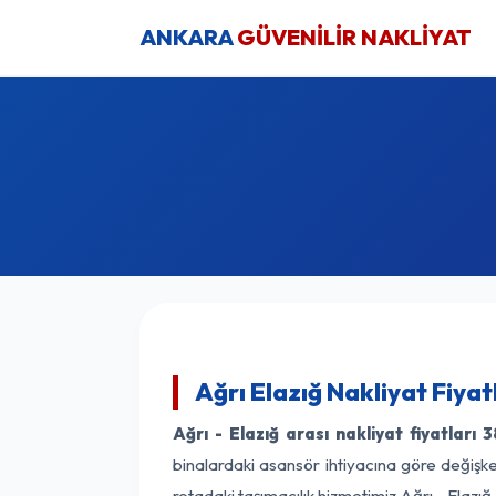
ANKARA
GÜVENİLİR NAKLİYAT
Ağrı Elazığ Nakliyat Fiya
Ağrı - Elazığ arası nakliyat fiyatları
3
binalardaki asansör ihtiyacına göre değişken
rotadaki taşımacılık hizmetimiz Ağrı - Elazığ 