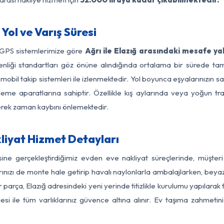
Yol ve Varış Süresi
 GPS sistemlerimize göre
Ağrı ile Elazığ arasındaki mesafe ya
güvenliği standartları göz önüne alındığında ortalama bir sürede
mobil takip sistemleri ile izlenmektedir. Yol boyunca eşyalarınızın s
leme aparatlarına sahiptir. Özellikle kış aylarında veya yoğun tr
derek zaman kaybını önlemektedir.
liyat Hizmet Detayları
esine gerçekleştirdiğimiz evden eve nakliyat süreçlerinde, müşte
ızı de monte hale getirip havalı naylonlarla ambalajlarken, beyaz eşy
parça, Elazığ adresindeki yeni yerinde titizlikle kurulumu yapılarak 
si ile tüm varlıklarınız güvence altına alınır. Ev taşıma zahmeti