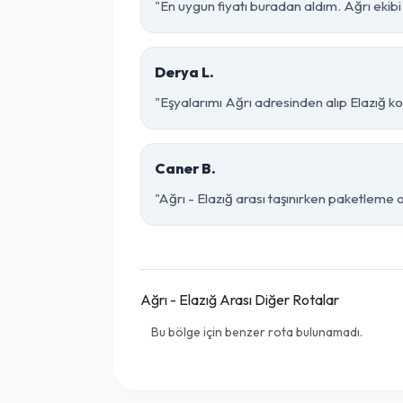
"En uygun fiyatı buradan aldım. Ağrı ekib
Derya L.
"Eşyalarımı Ağrı adresinden alıp Elazığ k
Caner B.
"Ağrı - Elazığ arası taşınırken paketleme o 
Ağrı - Elazığ Arası Diğer Rotalar
Bu bölge için benzer rota bulunamadı.