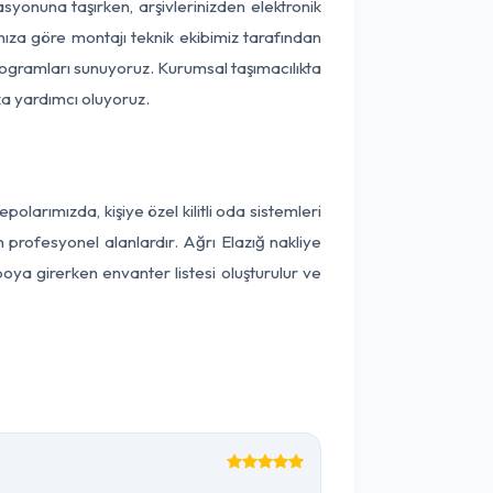
kasyonuna taşırken, arşivlerinizden elektronik
nıza göre montajı teknik ekibimiz tarafından
programları sunuyoruz. Kurumsal taşımacılıkta
ıza yardımcı oluyoruz.
larımızda, kişiye özel kilitli oda sistemleri
n profesyonel alanlardır. Ağrı Elazığ nakliye
oya girerken envanter listesi oluşturulur ve