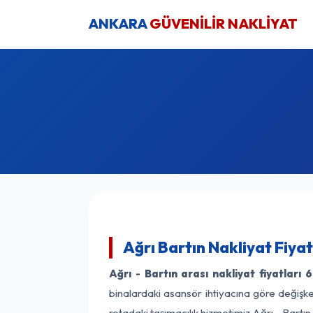
ANKARA
GÜVENİLİR NAKLİYAT
Ağrı Bartın Nakliyat Fiya
Ağrı - Bartın arası nakliyat fiyatları
6
binalardaki asansör ihtiyacına göre değişken
rotadaki taşımacılık hizmetimiz Ağrı - Bartın 