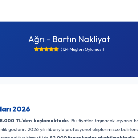
Ağrı - Bartın Nakliyat
(124 Müşteri Oylaması)
tları 2026
8.000 TL'den başlamaktadır.
Bu fiyatlar taşınacak eşyanın ha
lik gösterir. 2026 yılı itibariyle profesyonel ekiplerimizce belirle
arası nakliye hizmeti için
92.000 liraya kadar çıkabilmektedir.