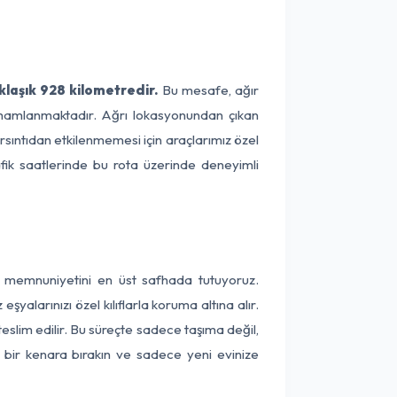
klaşık 928 kilometredir.
Bu mesafe, ağır
 tamamlanmaktadır. Ağrı lokasyonundan çıkan
arsıntıdan etkilenmemesi için araçlarımız özel
afik saatlerinde bu rota üzerinde deneyimli
ri memnuniyetini en üst safhada tutuyoruz.
alarınızı özel kılıflarla koruma altına alır.
teslim edilir. Bu süreçte sadece taşıma değil,
ni bir kenara bırakın ve sadece yeni evinize