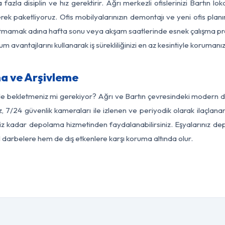
fazla disiplin ve hız gerektirir. Ağrı merkezli ofislerinizi Bartın lo
rek paketliyoruz. Ofis mobilyalarınızın demontajı ve yeni ofis planı
i aksatmamak adına hafta sonu veya akşam saatlerinde esnek çalışma 
lum avantajlarını kullanarak iş sürekliliğinizi en az kesintiyle koruman
a ve Arşivleme
e bekletmeniz mi gerekiyor? Ağrı ve Bartın çevresindeki modern depo
, 7/24 güvenlik kameraları ile izlenen ve periyodik olarak ilaçlana
z kadar depolama hizmetinden faydalanabilirsiniz. Eşyalarınız dep
el darbelere hem de dış etkenlere karşı koruma altında olur.