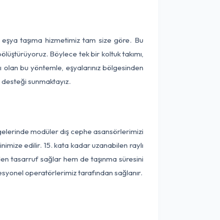
a eşya taşıma hizmetimiz tam size göre. Bu
ölüştürüyoruz. Böylece tek bir koltuk takımı,
lı olan bu yöntemle, eşyalarınız bölgesinden
ta desteği sunmaktayız.
lgelerinde modüler dış cephe asansörlerimizi
imize edilir. 15. kata kadar uzanabilen raylı
en tasarruf sağlar hem de taşınma süresini
fesyonel operatörlerimiz tarafından sağlanır.