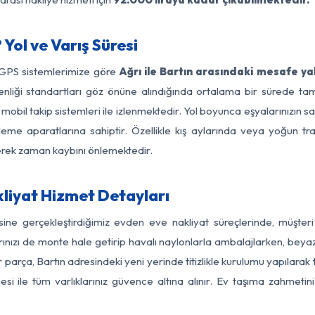
Yol ve Varış Süresi
 GPS sistemlerimize göre
Ağrı ile Bartın arasındaki mesafe ya
güvenliği standartları göz önüne alındığında ortalama bir sürede
mobil takip sistemleri ile izlenmektedir. Yol boyunca eşyalarınızın s
leme aparatlarına sahiptir. Özellikle kış aylarında veya yoğun tr
derek zaman kaybını önlemektedir.
kliyat Hizmet Detayları
esine gerçekleştirdiğimiz evden eve nakliyat süreçlerinde, müşte
ızı de monte hale getirip havalı naylonlarla ambalajlarken, beyaz eşy
parça, Bartın adresindeki yeni yerinde titizlikle kurulumu yapılarak 
si ile tüm varlıklarınız güvence altına alınır. Ev taşıma zahmeti