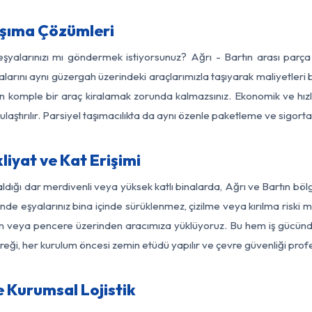
aşıma Çözümleri
 eşyalarınızı mı göndermek istiyorsunuz? Ağrı - Bartın arası parç
larını aynı güzergah üzerindeki araçlarımızla taşıyarak maliyetleri b
için komple bir araç kiralamak zorunda kalmazsınız. Ekonomik ve hız
 ulaştırılır. Parsiyel taşımacılıkta da aynı özenle paketleme ve sigor
liyat ve Kat Erişimi
ldığı dar merdivenli veya yüksek katlı binalarda, Ağrı ve Bartın bö
de eşyalarınız bina içinde sürüklenmez, çizilme veya kırılma riski min
kon veya pencere üzerinden aracımıza yüklüyoruz. Bu hem iş gücünd
gereği, her kurulum öncesi zemin etüdü yapılır ve çevre güvenliği pro
e Kurumsal Lojistik