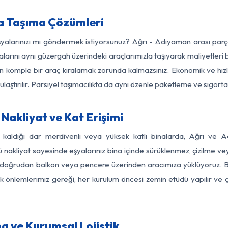
a Taşıma Çözümleri
eşyalarınızı mı göndermek istiyorsunuz? Ağrı - Adıyaman arası par
larını aynı güzergah üzerindeki araçlarımızla taşıyarak maliyetleri b
için komple bir araç kiralamak zorunda kalmazsınız. Ekonomik ve hız
 ulaştırılır. Parsiyel taşımacılıkta da aynı özenle paketleme ve sigor
Nakliyat ve Kat Erişimi
z kaldığı dar merdivenli veya yüksek katlı binalarda, Ağrı ve
nakliyat sayesinde eşyalarınız bina içinde sürüklenmez, çizilme veya 
nızı doğrudan balkon veya pencere üzerinden aracımıza yüklüyoruz.
nlik önlemlerimiz gereği, her kurulum öncesi zemin etüdü yapılır ve
a ve Kurumsal Lojistik