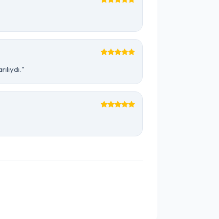
ılıydı."