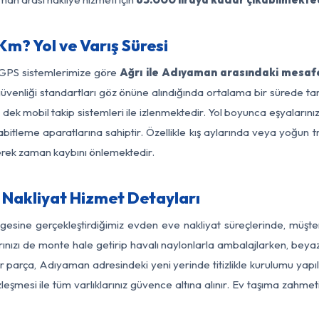
m? Yol ve Varış Süresi
 GPS sistemlerimize göre
Ağrı ile Adıyaman arasındaki mesafe
yol güvenliği standartları göz önüne alındığında ortalama bir süred
ek mobil takip sistemleri ile izlenmektedir. Yol boyunca eşyalarınız
abitleme aparatlarına sahiptir. Özellikle kış aylarında veya yoğun t
derek zaman kaybını önlemektedir.
Nakliyat Hizmet Detayları
gesine gerçekleştirdiğimiz evden eve nakliyat süreçlerinde, müşt
ızı de monte hale getirip havalı naylonlarla ambalajlarken, beyaz eşy
r parça, Adıyaman adresindeki yeni yerinde titizlikle kurulumu yapıl
zleşmesi ile tüm varlıklarınız güvence altına alınır. Ev taşıma zahmet