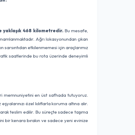
 yaklaşık 468 kilometredir.
Bu mesafe,
e tamamlanmaktadır. Ağrı lokasyonundan çıkan
ın sarsıntıdan etkilenmemesi için araçlarımız
rafik saatlerinde bu rota üzerinde deneyimli
eri memnuniyetini en üst safhada tutuyoruz.
alarınızı özel kılıflarla koruma altına alır.
arak teslim edilir. Bu süreçte sadece taşıma
ini bir kenara bırakın ve sadece yeni evinize