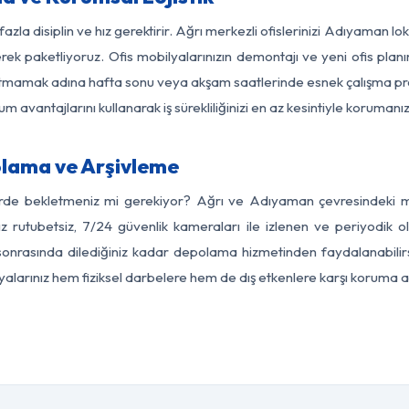
azla disiplin ve hız gerektirir. Ağrı merkezli ofislerinizi Adıyaman l
rek paketliyoruz. Ofis mobilyalarınızın demontajı ve yeni ofis planı
i aksatmamak adına hafta sonu veya akşam saatlerinde esnek çalışma 
lum avantajlarını kullanarak iş sürekliliğinizi en az kesintiyle koruman
lama ve Arşivleme
erde bekletmeniz mi gerekiyor? Ağrı ve Adıyaman çevresindeki mod
z rutubetsiz, 7/24 güvenlik kameraları ile izlenen ve periyodik o
nrasında dilediğiniz kadar depolama hizmetinden faydalanabilirs
eşyalarınız hem fiziksel darbelere hem de dış etkenlere karşı koruma al