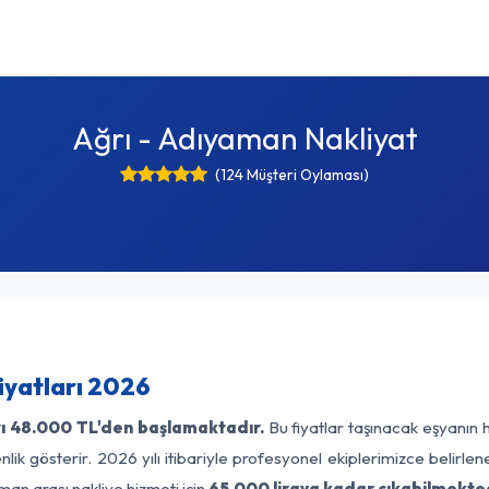
Ağrı - Adıyaman Nakliyat
(124 Müşteri Oylaması)
iyatları 2026
ı
48.000 TL'den başlamaktadır.
Bu fiyatlar taşınacak eşyanın 
lik gösterir. 2026 yılı itibariyle profesyonel ekiplerimizce belirle
man arası nakliye hizmeti için
65.000 liraya kadar çıkabilmekted