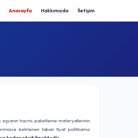
Anasayfa
Hakkımızda
İletişim
k eşyanın hacmi, paketleme materyallerinin
erimizce belirlenen taban fiyat politikamız
aya kadar çıkabilmektedir.