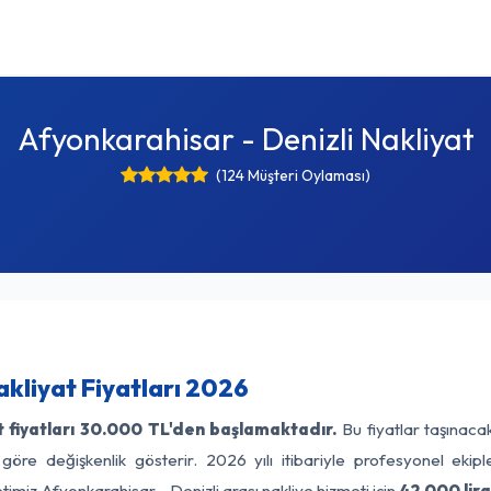
Afyonkarahisar - Denizli Nakliyat
(124 Müşteri Oylaması)
kliyat Fiyatları 2026
 fiyatları
30.000 TL'den başlamaktadır.
Bu fiyatlar taşınaca
 göre değişkenlik gösterir. 2026 yılı itibariyle profesyonel ekipl
timiz Afyonkarahisar - Denizli arası nakliye hizmeti için
42.000 lir