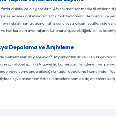
fazla disiplin ve hız gerektirir. Afyonkarahisar merkezli ofislerinizi
egorize ederek paketliyoruz. Ofis mobilyalarınızın demontajı ve yeni
aaliyetlerini aksatmamak adına hafta sonu veya akşam saatlerinde e
 ve hızlı kurulum avantajlarını kullanarak iş sürekliliğinizi en az kesi
Eşya Depolama ve Arşivleme
de bekletmeniz mi gerekiyor? Afyonkarahisar ve Denizli çevresinde
arımız rutubetsiz, 7/24 güvenlik kameraları ile izlenen ve periyod
sinde veya sonrasında dilediğiniz kadar depolama hizmetinden fayda
 Böylece eşyalarınız hem fiziksel darbelere hem de dış etkenlere karşı