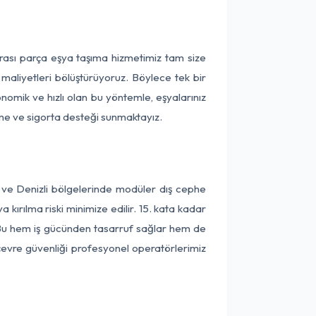
arası parça eşya taşıma hizmetimiz tam size
 maliyetleri bölüştürüyoruz. Böylece tek bir
onomik ve hızlı olan bu yöntemle, eşyalarınız
leme ve sigorta desteği sunmaktayız.
r ve Denizli bölgelerinde modüler dış cephe
kırılma riski minimize edilir. 15. kata kadar
 Bu hem iş gücünden tasarruf sağlar hem de
 çevre güvenliği profesyonel operatörlerimiz