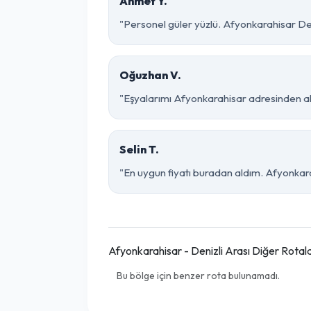
Ahmet Y.
"Personel güler yüzlü. Afyonkarahisar Deni
Oğuzhan V.
"Eşyalarımı Afyonkarahisar adresinden alı
Selin T.
"En uygun fiyatı buradan aldım. Afyonkara
Afyonkarahisar - Denizli Arası Diğer Rotal
Bu bölge için benzer rota bulunamadı.