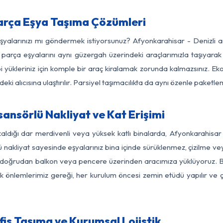
arça Eşya Taşıma Çözümleri
eşyalarınızı mı göndermek istiyorsunuz? Afyonkarahisar - Denizli 
parça eşyalarını aynı güzergah üzerindeki araçlarımızla taşıyarak
bi yükleriniz için komple bir araç kiralamak zorunda kalmazsınız. Ek
ki alıcısına ulaştırılır. Parsiyel taşımacılıkta da aynı özenle paket
ansörlü Nakliyat ve Kat Erişimi
aldığı dar merdivenli veya yüksek katlı binalarda, Afyonkarahisa
nakliyat sayesinde eşyalarınız bina içinde sürüklenmez, çizilme veya 
nızı doğrudan balkon veya pencere üzerinden aracımıza yüklüyoruz.
nlik önlemlerimiz gereği, her kurulum öncesi zemin etüdü yapılır ve
is Taşıma ve Kurumsal Lojistik