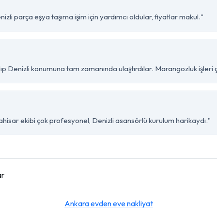
zli parça eşya taşıma işim için yardımcı oldular, fiyatlar makul."
p Denizli konumuna tam zamanında ulaştırdılar. Marangozluk işleri ço
hisar ekibi çok profesyonel, Denizli asansörlü kurulum harikaydı."
ar
Ankara evden eve nakliyat