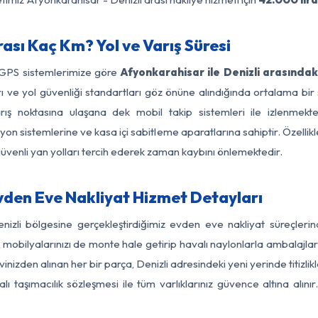
ası Kaç Km? Yol ve Varış Süresi
 GPS sistemlerimize göre
Afyonkarahisar ile Denizli arasındak
ları ve yol güvenliği standartları göz önüne alındığında ortalama
ış noktasına ulaşana dek mobil takip sistemleri ile izlenmekte
yon sistemlerine ve kasa içi sabitleme aparatlarına sahiptir. Özellikl
üvenli yan yolları tercih ederek zaman kaybını önlemektedir.
vden Eve Nakliyat Hizmet Detayları
enizli bölgesine gerçekleştirdiğimiz evden eve nakliyat süreçler
obilyalarınızı de monte hale getirip havalı naylonlarla ambalajlark
nizden alınan her bir parça, Denizli adresindeki yeni yerinde titizlik
 taşımacılık sözleşmesi ile tüm varlıklarınız güvence altına alını