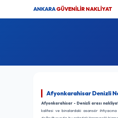
ANKARA
GÜVENİLİR NAKLİYAT
Afyonkarahisar Denizli Na
Afyonkarahisar - Denizli arası nakliyat
kalitesi ve binalardaki asansör ihtiyacına
doğrultusunda, bu rotadaki taşımacılık hizme